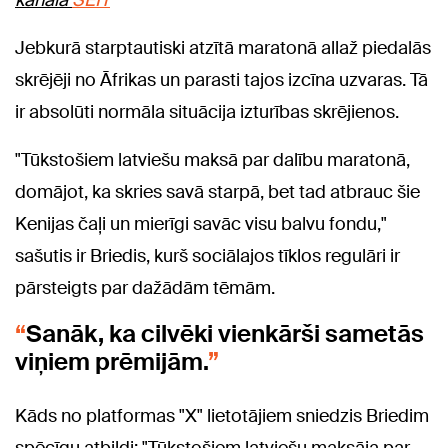
kanālā
ŠEIT
Jebkurā starptautiski atzītā maratonā allaž piedalās
skrējēji no Āfrikas un parasti tajos izcīna uzvaras. Tā
ir absolūti normāla situācija izturības skrējienos.
"Tūkstošiem latviešu maksā par dalību maratonā,
domājot, ka skries savā starpā, bet tad atbrauc šie
Kenijas čaļi un mierīgi savāc visu balvu fondu,"
sašutis ir Briedis, kurš sociālajos tīklos regulāri ir
pārsteigts par dažādām tēmām.
Sanāk, ka cilvēki vienkārši sametās
viņiem prēmijām.
Kāds no platformas "X" lietotājiem sniedzis Briedim