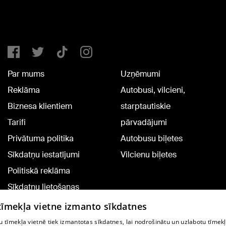
Par mums
Uzņēmumi
Reklāma
Autobusi, vilcieni,
Biznesa klientiem
starptautiskie
Tarifi
pārvadājumi
Privātuma politika
Autobusu biļetes
Sīkdatņu iestatījumi
Vilcienu biļetes
Politiskā reklāma
Sīkdatņu lietošanas
noteikumi
 tīmekļa vietne izmanto sīkdatnes
Komentāru pievienošana
 tīmekļa vietnē tiek izmantotas sīkdatnes, lai nodrošinātu un uzlabotu tīmek