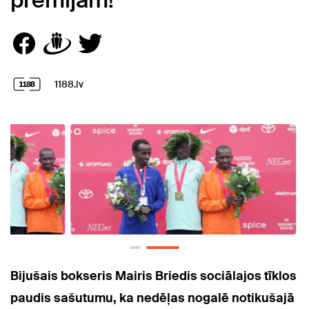
prēmijām!
1188.lv
Bijušais bokseris Mairis Briedis sociālajos tīklos
paudis sašutumu, ka nedēļas nogalē notikušajā