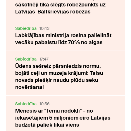
sākotnēji tika slēgts robežpunkts uz
Latvijas-Baltkrievijas robežas
Sabiedrība
10:43
Labklājības ministrija rosina palielināt
vecāku pabalstu līdz 70% no algas
Sabiedrība
17:47
Ūdens sešreiz pārsniedzis normu,
bojāti ceļi un muzeja krājumi: Talsu
novads piešķir naudu plūdu seku
novēršanai
Sabiedrība
10:56
Mēnesis ar "Temu nodokli" – no
iekasētājiem 5 miljoniem eiro Latvijas
budžetā paliek tikai viens