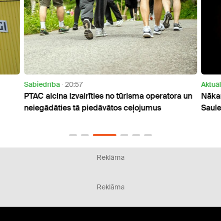
Sabiedrība
20:57
Aktuāl
PTAC aicina izvairīties no tūrisma operatora un
Nākam
neiegādāties tā piedāvātos ceļojumus
Saul
Reklāma
Reklāma