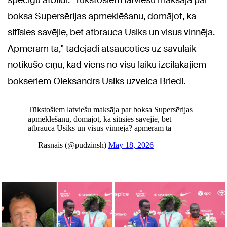
spēcīgu atbildi: "Tūkstošiem latviešu maksāja par
boksa Supersērijas apmeklēšanu, domājot, ka
sitīsies savējie, bet atbrauca Usiks un visus vinnēja.
Apmēram tā," tādējādi atsaucoties uz savulaik
notikušo cīņu, kad viens no visu laiku izcilākajiem
bokseriem Oleksandrs Usiks uzveica Briedi.