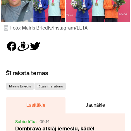
Foto: Mairis Briedis/Instagram/LETA
Šī raksta tēmas
Mairis Briedis
Rīgas maratons
Lasītākie
Jaunākie
Sabiedrība
09:14
Dombrava atklāj iemeslu, kādēļ