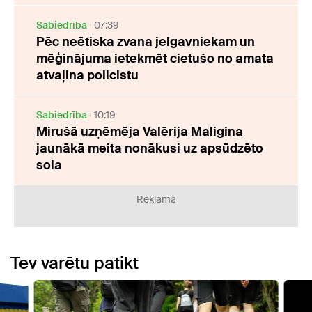
Sabiedrība
07:39
Pēc neētiska zvana jelgavniekam un
mēģinājuma ietekmēt cietušo no amata
atvaļina policistu
Sabiedrība
10:19
Mirušā uzņēmēja Valērija Maligina
jaunākā meita nonākusi uz apsūdzēto
sola
Reklāma
Tev varētu patikt