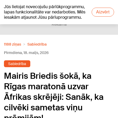
Jūs lietojat novecojušu pārlūkprogrammu,
+20
°C
lapas funkcionalitāte var nedarboties. Mēs
Aizvērt
iesakām atjaunot Jūsu pārluprogrammu.
Reklāma
1188 ziņas
Sabiedrība
Pirmdiena, 18. maijs, 2026
Sabiedrība
Mairis Briedis šokā, ka
Rīgas maratonā uzvar
Āfrikas skrējēji: Sanāk, ka
cilvēki sametas viņu