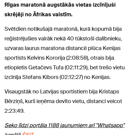
Rīgas maratonā augstākās vietas izcīnījuši
skrējēji no Āfrikas valstīm.
Svētdien notikušajā maratonā, kurā kopumā bija
reģistrējušies vairāk nekā 40 tūkstoši dalībnieku,
uzvaras laurus maratona distancē plūca Kenijas
sportists Kelvins Kororija (2:08:58), otrais bija
etiopietis Getačevs Tufa (02:11:29), bet trešo vietu
izcīnīja Stefans Kibors (02:12:27) no Kenijas.
Visaugstāk no Latvijas sportistiem bija Kristaps
Bērziņš, kurš ieņēma devīto vietu, distanci veicot
2:23:49.
Seko līdzi portāla 1188 jaunumiem arī "Whatsapp"