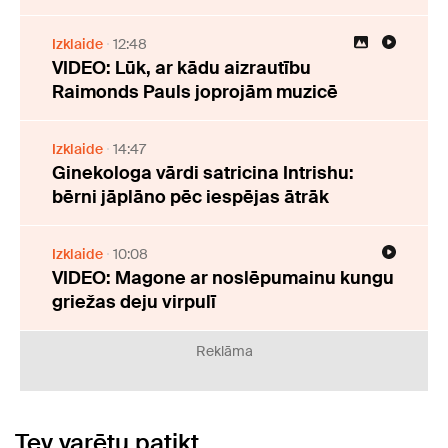
Izklaide
12:48
VIDEO: Lūk, ar kādu aizrautību
Raimonds Pauls joprojām muzicē
Izklaide
14:47
Ginekologa vārdi satricina Intrishu:
bērni jāplāno pēc iespējas ātrāk
Izklaide
10:08
VIDEO: Magone ar noslēpumainu kungu
griežas deju virpulī
Reklāma
Tev varētu patikt