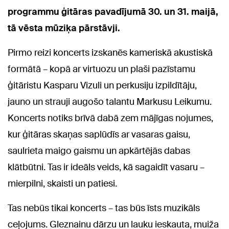
programmu ģitāras pavadījumā 30. un 31. maijā,
tā vēsta mūziķa pārstāvji.
Pirmo reizi koncerts izskanēs kameriskā akustiskā
formātā – kopā ar virtuozu un plaši pazīstamu
ģitāristu Kasparu Vizuli un perkusiju izpildītāju,
jauno un strauji augošo talantu Markusu Leikumu.
Koncerts notiks brīvā dabā zem mājīgas nojumes,
kur ģitāras skaņas saplūdīs ar vasaras gaisu,
saulrieta maigo gaismu un apkārtējās dabas
klātbūtni. Tas ir ideāls veids, kā sagaidīt vasaru –
mierpilni, skaisti un patiesi.
Tas nebūs tikai koncerts – tas būs īsts muzikāls
ceļojums. Gleznainu dārzu un lauku ieskauta, muiža