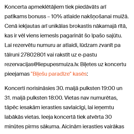
Koncerta apmeklētājiem tiek piedāvāts arī
patīkams bonuss – 10% atlaide nakšņošanai muižā.
Cenā iekļautas arī unikālas brokastis nākamajā rītā,
kas ir vēl viens iemesls pagarināt šo īpašo sajūtu.
Lai rezervētu numuru ar atlaidi, lūdzam zvanīt pa
tālruni 27802801 vai rakstīt uz e-pastu
rezervacijas@liepupesmuiza.lv. Biļetes uz koncertu
pieejamas
"Biļešu paradīze" kasēs
:
Koncerti norisināsies 30. maijā pulksten 19:00 un
31. maijā pulksten 18:00. Vietas nav numurētas,
tāpēc iesakām ierasties savlaicīgi, lai ieņemtu
labākās vietas. Ieeja koncertā tiek atvērta 30
minūtes pirms sākuma. Aicinām ierasties vairākas