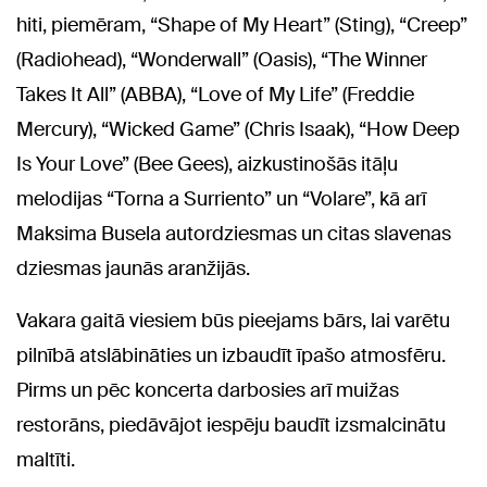
hiti, piemēram, “Shape of My Heart” (Sting), “Creep”
(Radiohead), “Wonderwall” (Oasis), “The Winner
Takes It All” (ABBA), “Love of My Life” (Freddie
Mercury), “Wicked Game” (Chris Isaak), “How Deep
Is Your Love” (Bee Gees), aizkustinošās itāļu
melodijas “Torna a Surriento” un “Volare”, kā arī
Maksima Busela autordziesmas un citas slavenas
dziesmas jaunās aranžijās.
Vakara gaitā viesiem būs pieejams bārs, lai varētu
pilnībā atslābināties un izbaudīt īpašo atmosfēru.
Pirms un pēc koncerta darbosies arī muižas
restorāns, piedāvājot iespēju baudīt izsmalcinātu
maltīti.