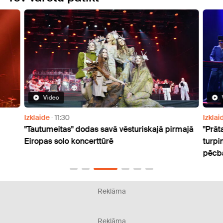
Video
Izklaide
11:30
Izklai
"Tautumeitas" dodas savā vēsturiskajā pirmajā
"Prāt
Eiropas solo koncerttūrē
turpi
pēcbal
Reklāma
Reklāma