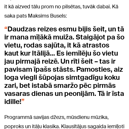
it kā aizved tālu prom no pilsētas, tuvāk dabai. Kā
saka pats Maksims Busels:
Daudzas reizes esmu bijis šeit, un tā
ir mana mīļākā muiža. Staigājot pa šo
vietu, rodas sajūta, it kā atrastos
kaut kur Itālijā… Es iemīlēju šo vietu
jau pirmajā reizē. Un rīti šeit – tas ir
pavisam īpašs stāsts. Pamosties, aiz
loga viegli šūpojas simtgadīgu koku
zari, bet istabā smaržo pēc pirmās
vasaras dienas un peonijām. Tā ir īsta
idille!
Programmā savijas džezs, mūsdienu mūzika,
poproks un itāļu klasika. Klausītājus sagaida iemīļoti