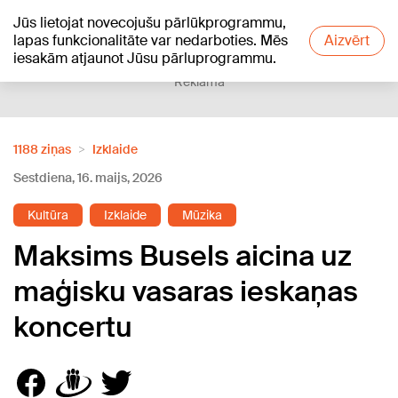
Jūs lietojat novecojušu pārlūkprogrammu,
+20
°C
lapas funkcionalitāte var nedarboties. Mēs
Aizvērt
iesakām atjaunot Jūsu pārluprogrammu.
Reklāma
1188 ziņas
Izklaide
Sestdiena, 16. maijs, 2026
Kultūra
Izklaide
Mūzika
Maksims Busels aicina uz
maģisku vasaras ieskaņas
koncertu