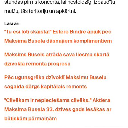
stundas pirms koncerta, lai nesteidzīgi izbaudītu
muižu, tās teritoriju un apkārtni.
Lasi arī:
"Tu esi ļoti skaista!" Estere Bindre apjūk pēc
Maksima Busela dāsnajiem komplimentiem
Maksims Busels atrāda sava liesmu skartā
dzīvokļa remonta progresu
Pēc ugunsgrēka dzīvoklī Maksimu Buselu
sagaida dārgs kapitālais remonts
"Cilvēkam ir nepieciešams cilvēks." Aktiera
Maksima Busela 33. dzīves gads iesākas ar
būtiskām pārmaiņām