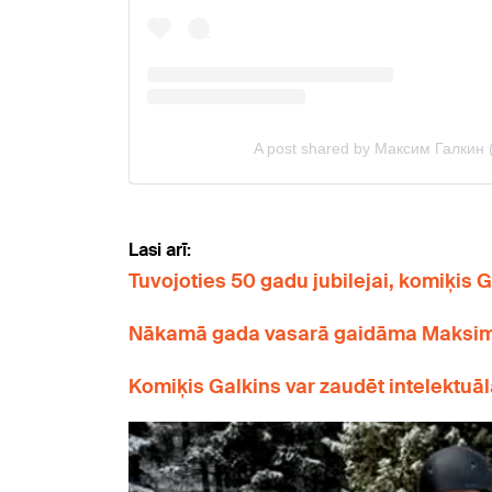
Lasi arī:
Tuvojoties 50 gadu jubilejai, komiķis 
Nākamā gada vasarā gaidāma Maksima G
Komiķis Galkins var zaudēt intelektuāl