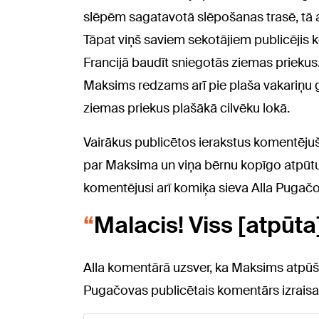
slēpēm sagatavotā slēpošanas trasē, tā ar
Tāpat viņš saviem sekotājiem publicējis ko
Francijā baudīt sniegotās ziemas priekus
Maksims redzams arī pie plaša vakariņu g
ziemas priekus plašākā cilvēku lokā.
Vairākus publicētos ierakstus komentējuši
par Maksima un viņa bērnu kopīgo atpūtu 
komentējusi arī komiķa sieva Alla Pugačov
Malacis! Viss [atpūta]
Alla komentārā uzsver, ka Maksims atpūšas t
Pugačovas publicētais komentārs izraisa a