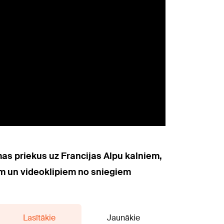
as priekus uz Francijas Alpu kalniem,
jām un videoklipiem no sniegiem
Lasītākie
Jaunākie