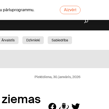
ūsu pārluprogrammu.
Aizvērt
Ārvalstīs
Dzīvnieki
Sabiedrība
Dārzs
Piektdiena, 30. janvāris, 2026
 ziemas