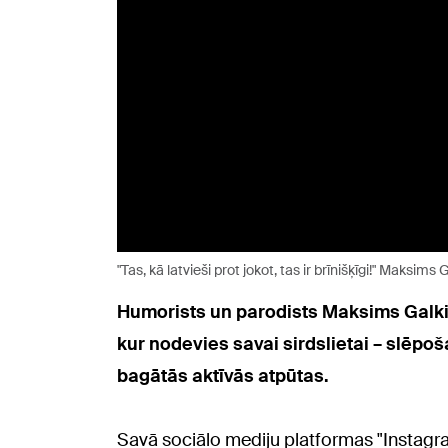
"Tas, kā latvieši prot jokot, tas ir brīnišķīgi!" Maksim
Humorists un parodists Maksims Galkin
kur nodevies savai sirdslietai – slēpo
bagātās aktīvās atpūtas.
Savā sociālo mediju platformas "Instagra