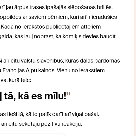
ī jau ārpus trases īpašajās slēpošanas brillēs.
pbildes ar saviem bērniem, kuri arī ir ieradušies
.Kādā no ierakstos publicētajiem attēliem
alda, kas ļauj noprast, ka komiķis devies baudīt
 arī citu valstu slavenībus, kuras dalās pārdomās
Francijas Alpu kalnos. Vienu no ierakstiem
a, kurā teic:
 tā, kā es mīlu!
ieši tā, kā to patīk darīt arī viņai pašai.
rī citu sekotāju pozitīvu reakciju.