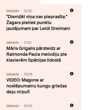
Izklaide
12:30
"Diemžēl viņa nav pieprasīta."
Žagars pieliek punktu
jautājumam par Leldi Dreimani
Izklaide
17:22
Māris Grigalis pārsteidz ar
Raimonda Paula melodiju pie
klavierēm Spānijas lidostā
Izklaide
10:08
VIDEO: Magone ar
noslēpumainu kungu griežas
deju virpulī
Izklaide
10:55