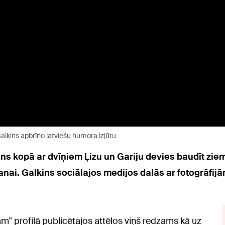
s Galkins apbrīno latviešu humora izjūtu
s kopā ar dvīņiem Ļizu un Gariju devies baudīt ziem
šanai. Galkins sociālajos medijos dalās ar fotogrāfi
m" profilā publicētajos attēlos viņš redzams kā uz