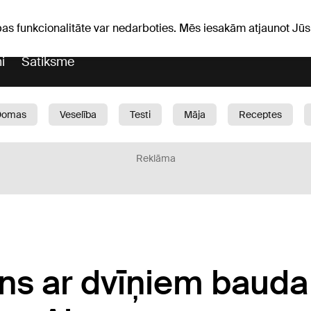
iņas
Horoskopi
pas funkcionalitāte var nedarboties. Mēs iesakām atjaunot J
i
Satiksme
Domas
Veselība
Testi
Māja
Receptes
Bērni
Auto
1188 play
Sports
Bizness
Reklāma
ns ar dvīņiem bauda