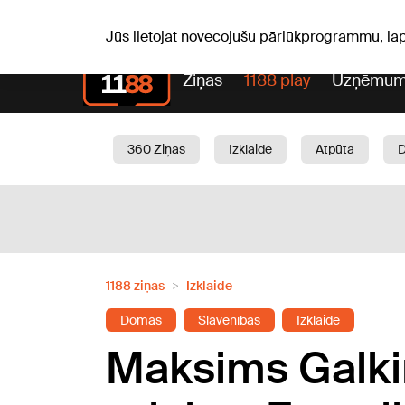
Laika z
C, 06.08.2026.
+24
°C
Aisma, Askolds
Jūs lietojat novecojušu pārlūkprogrammu, la
Ziņas
1188 play
Uzņēmum
360 Ziņas
Izklaide
Atpūta
Aktuāli
Satiksme
Skaistumam
1188 ziņas
Izklaide
Domas
Slavenības
Izklaide
Maksims Galki