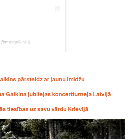
Galkins pārsteidz ar jaunu imidžu
alkina jubilejas koncertturneja Latvijā
ās tiesības uz savu vārdu Krievijā