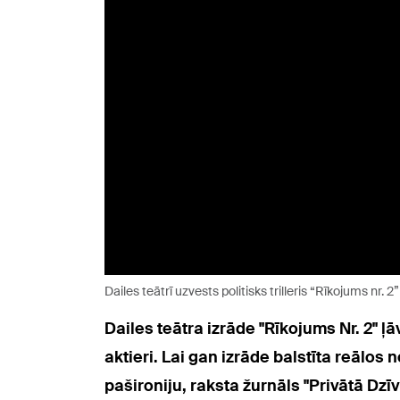
Dailes teātrī uzvests politisks trilleris “Rīkojums nr. 2”
Dailes teātra izrāde "Rīkojums Nr. 2" ļ
aktieri. Lai gan izrāde balstīta reālo
pašironiju, raksta žurnāls "Privātā Dzīv