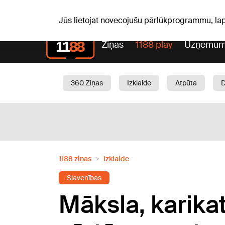
Pk, 07.08.2026.
+17
°C
Alfrēds, Fredis, Madars
Jūs lietojat novecojušu pārlūkprogrammu, la
Ziņas
1188 play
Uzņēmum
360 Ziņas
Izklaide
Atpūta
Aktuāli
Satiksme
Skaistumam
1188 ziņas
Izklaide
Slavenības
Māksla, karikat