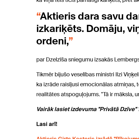
ka viņa tēls ticis pamatīgi kariķēts, pret
Aktieris dara savu da
izkariķēts. Domāju, v
ordeni,
par Dzelzīša sniegumu izsakās Lembergs
Tikmēr bijušo veselības ministri Ilzi Viņķe
ka izrāde raisījusi emocionālas atmiņas, 
realitātes atspoguļojums. "Tā ir māksla, u
Vairāk lasiet izdevuma "Privātā Dzīve" 
Lasi arī!