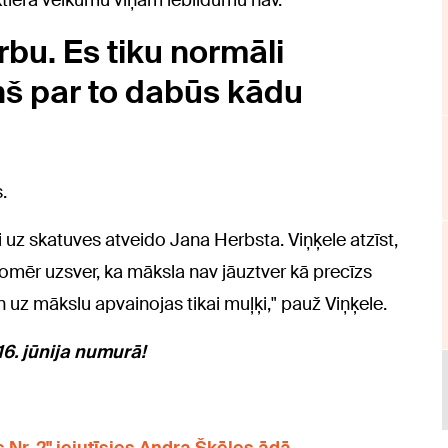
 aktiera veikumu viņam iebildumu nav.
rbu. Es tiku normāli
iņš par to dabūs kādu
.
li uz skatuves atveido Jana Herbsta. Viņķele atzīst,
tomēr uzsver, ka māksla nav jāuztver kā precīzs
n uz mākslu apvainojas tikai muļķi," pauž Viņķele.
16. jūnija numurā!