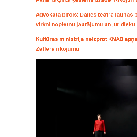
Aktieris Ģirts Ķesteris izrādē "Rīkojum
Advokāta birojs: Dailes teātra jaunās
virkni nopietnu jautājumu un juridisku 
Kultūras ministrija neizprot KNAB apņ
Zatlera rīkojumu