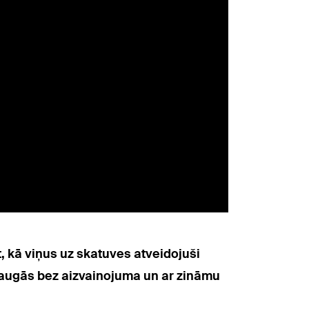
t, kā viņus uz skatuves atveidojuši
o raugās bez aizvainojuma un ar zināmu