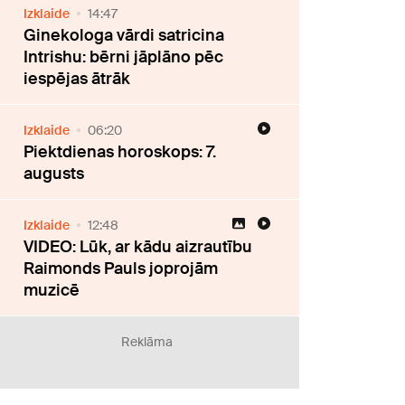
Izklaide
14:47
Ginekologa vārdi satricina
Intrishu: bērni jāplāno pēc
iespējas ātrāk
Izklaide
06:20
Piektdienas horoskops: 7.
augusts
Izklaide
12:48
VIDEO: Lūk, ar kādu aizrautību
Raimonds Pauls joprojām
muzicē
Reklāma