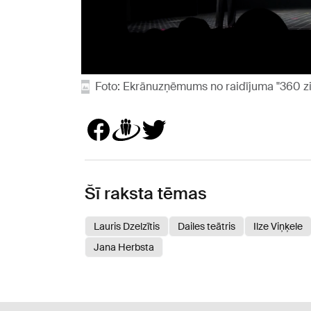
Foto: Ekrānuzņēmums no raidījuma "360 z
Šī raksta tēmas
Lauris Dzelzītis
Dailes teātris
Ilze Viņķele
Jana Herbsta