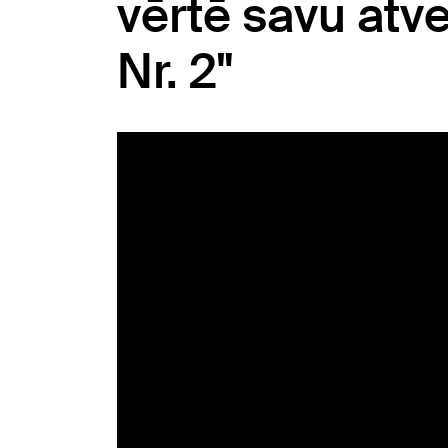
vērtē savu atv
Nr. 2"