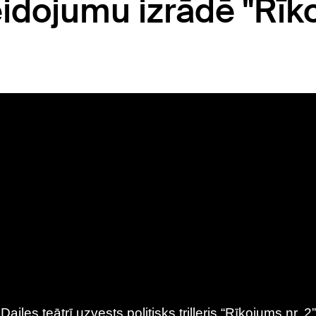
eidojumu izrādē "Rī