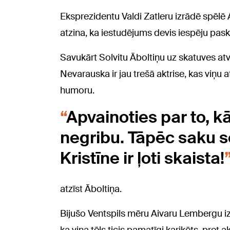
Eksprezidentu Valdi Zatleru izrādē spēlē 
atzina, ka iestudējums devis iespēju paska
Savukārt Solvitu Āboltiņu uz skatuves at
Nevarauska ir jau trešā aktrise, kas viņu 
humoru.
Apvainoties par to, k
negribu. Tāpēc saku se
Kristīne ir ļoti skaista!
atzīst Āboltiņa.
Bijušo Ventspils mēru Aivaru Lembergu izrā