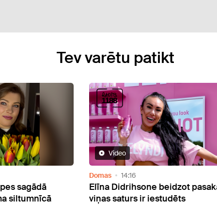
Tev varētu patikt
Video
Domas
14:16
āpes sagādā
Elīna Didrihsone beidzot pasaka
a siltumnīcā
viņas saturs ir iestudēts