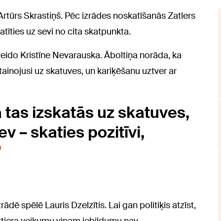
Artūrs Skrastiņš. Pēc izrādes noskatīšanās Zatlers
tīties uz sevi no cita skatpunkta.
veido Kristīne Nevarauska. Āboltiņa norāda, ka
atainojusi uz skatuves, un kariķēšanu uztver ar
ā tas izskatās uz skatuves,
v – skaties pozitīvi,
dē spēlē Lauris Dzelzītis. Lai gan politiķis atzīst,