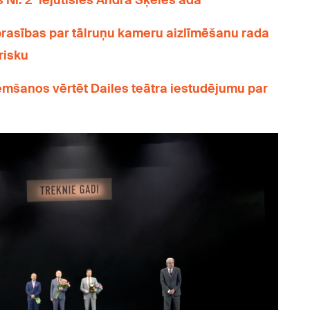
s Nr. 2" iejutīsies Andra Šķēles ādā
 prasības par tālruņu kameru aizlīmēšanu rada
risku
emšanos vērtēt Dailes teātra iestudējumu par