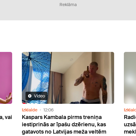
Reklāma
Video
Izklaide
12:06
Izklai
, vai
Kaspars Kambala pirms treniņa
Radi
iestiprinās ar īpašu dzērienu, kas
uzsā
gatavots no Latvijas meža veltēm
mek