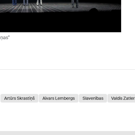
iņas"
Artūrs Skrastiņš
Aivars Lembergs
Slavenības
Valdis Zatler