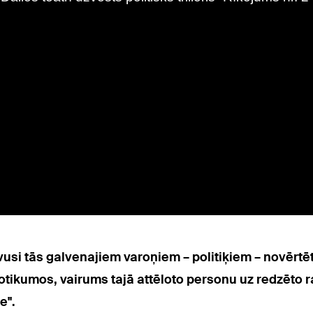
āvusi tās galvenajiem varoņiem – politiķiem – novērtē
s notikumos, vairums tajā attēloto personu uz redzēt
e".