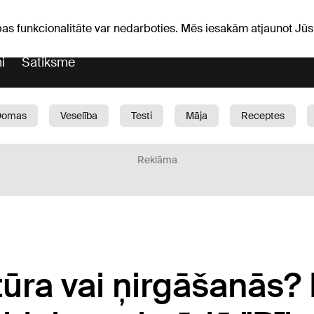
Laika ziņas
Horoskopi
pas funkcionalitāte var nedarboties. Mēs iesakām atjaunot J
i
Satiksme
Domas
Veselība
Testi
Māja
Receptes
Bērni
Auto
1188 play
Sports
Bizness
Reklāma
ūra vai ņirgāšanās? P