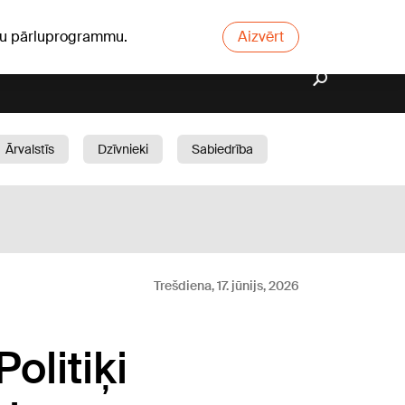
ūsu pārluprogrammu.
Aizvērt
Ārvalstīs
Dzīvnieki
Sabiedrība
Dārzs
Trešdiena, 17. jūnijs, 2026
olitiķi