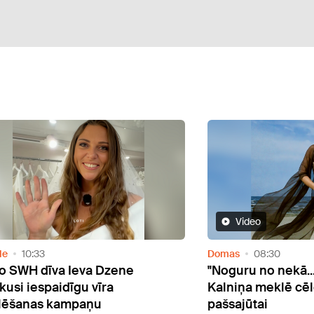
Video
de
10:33
Domas
08:30
o SWH dīva Ieva Dzene
"Noguru no nekā...
kusi iespaidīgu vīra
Kalniņa meklē cēl
lēšanas kampaņu
pašsajūtai