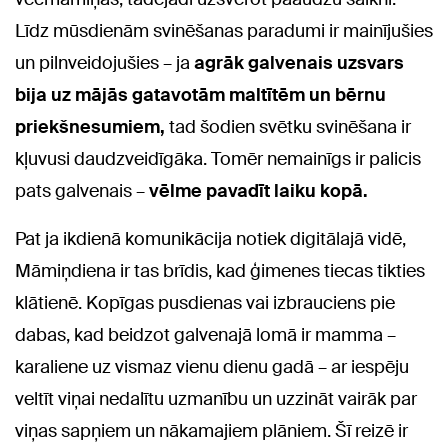
Līdz mūsdienām svinēšanas paradumi ir mainījušies
un pilnveidojušies – ja
agrāk galvenais uzsvars
bija uz mājās gatavotām maltītēm un bērnu
priekšnesumiem,
tad šodien svētku svinēšana ir
kļuvusi daudzveidīgāka. Tomēr nemainīgs ir palicis
pats galvenais –
vēlme pavadīt laiku kopā.
Pat ja ikdienā komunikācija notiek digitālajā vidē,
Māmiņdiena ir tas brīdis, kad ģimenes tiecas tikties
klātienē. Kopīgas pusdienas vai izbrauciens pie
dabas, kad beidzot galvenajā lomā ir mamma –
karaliene uz vismaz vienu dienu gadā – ar iespēju
veltīt viņai nedalītu uzmanību un uzzināt vairāk par
viņas sapņiem un nākamajiem plāniem. Šī reizē ir