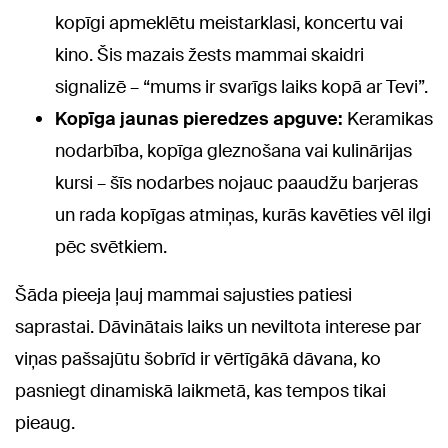
kopīgi apmeklētu meistarklasi, koncertu vai
kino. Šis mazais žests mammai skaidri
signalizē – “mums ir svarīgs laiks kopā ar Tevi”.
Kopīga jaunas pieredzes apguve:
Keramikas
nodarbība, kopīga gleznošana vai kulinārijas
kursi – šīs nodarbes nojauc paaudžu barjeras
un rada kopīgas atmiņas, kurās kavēties vēl ilgi
pēc svētkiem.
Šāda pieeja ļauj mammai sajusties patiesi
saprastai. Dāvinātais laiks un neviltota interese par
viņas pašsajūtu šobrīd ir vērtīgākā dāvana, ko
pasniegt dinamiskā laikmetā, kas tempos tikai
pieaug.