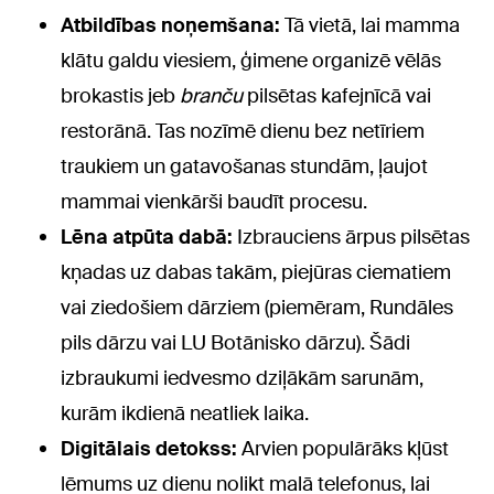
Atbildības noņemšana:
Tā vietā, lai mamma
klātu galdu viesiem, ģimene organizē vēlās
brokastis jeb
branču
pilsētas kafejnīcā vai
restorānā. Tas nozīmē dienu bez netīriem
traukiem un gatavošanas stundām, ļaujot
mammai vienkārši baudīt procesu.
Lēna atpūta dabā:
Izbrauciens ārpus pilsētas
kņadas uz dabas takām, piejūras ciematiem
vai ziedošiem dārziem (piemēram, Rundāles
pils dārzu vai LU Botānisko dārzu). Šādi
izbraukumi iedvesmo dziļākām sarunām,
kurām ikdienā neatliek laika.
Digitālais detokss:
Arvien populārāks kļūst
lēmums uz dienu nolikt malā telefonus, lai