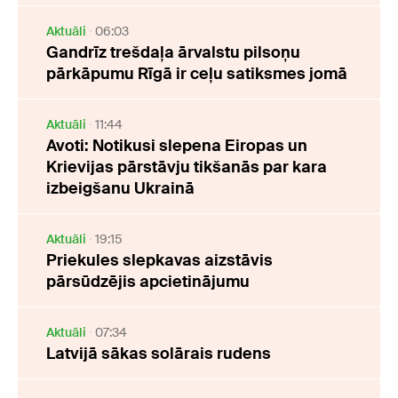
Aktuāli
06:03
Gandrīz trešdaļa ārvalstu pilsoņu
pārkāpumu Rīgā ir ceļu satiksmes jomā
Aktuāli
11:44
Avoti: Notikusi slepena Eiropas un
Krievijas pārstāvju tikšanās par kara
izbeigšanu Ukrainā
Aktuāli
19:15
Priekules slepkavas aizstāvis
pārsūdzējis apcietinājumu
Aktuāli
07:34
Latvijā sākas solārais rudens