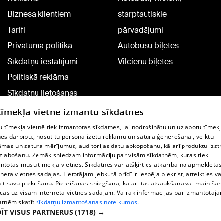
Biznesa klientiem
starptautiskie
Tarifi
pārvadājumi
Privātuma politika
Autobusu biļetes
Sīkdatņu iestatījumi
Vilcienu biļetes
Politiskā reklāma
Sīkdatņu lietošanas
noteikumi
 tīmekļa vietne izmanto sīkdatnes
Komentāru pievienošana
 tīmekļa vietnē tiek izmantotas sīkdatnes, lai nodrošinātu un uzlabotu tīmek
nes darbību., nosūtītu personalizētu reklāmu un satura ģenerēšanai, veiktu
āmas un satura mērījumus, auditorijas datu apkopošanu, kā arī produktu izst
TV programma
zlabošanu. Zemāk sniedzam informāciju par visām sīkdatnēm, kuras tiek
Līguma noteikumi
ntotas mūsu tīmekļa vietnēs. Sīkdatnes var atšķirties atkarībā no apmeklētā
rneta vietnes sadaļas. Lietotājam jebkurā brīdī ir iespēja piekrist, atteikties va
360 Ziņu kontakti
īt savu piekrišanu. Piekrišanas sniegšana, kā arī tās atsaukšana vai mainīša
ecas uz visām interneta vietnes sadaļām. Vairāk informācijas par izmantotaj
Helio Media
atnēm skatīt
sīkdatņu izmantošanas noteikumos.
ĪT VISUS PARTNERUS
(1718) →
Portāla palīdzības dienests: e-pasts -
info@1188.lv