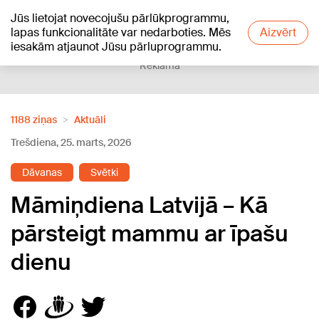
Jūs lietojat novecojušu pārlūkprogrammu,
+18
°C
lapas funkcionalitāte var nedarboties. Mēs
Aizvērt
iesakām atjaunot Jūsu pārluprogrammu.
Reklāma
1188 ziņas
Aktuāli
Trešdiena, 25. marts, 2026
Dāvanas
Svētki
Māmiņdiena Latvijā – Kā
pārsteigt mammu ar īpašu
dienu