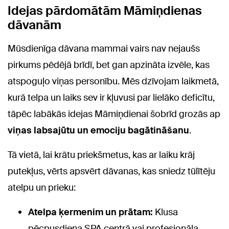
Idejas pārdomātām Māmiņdienas
dāvanām
Mūsdienīga dāvana mammai vairs nav nejaušs
pirkums pēdējā brīdī, bet gan apzināta izvēle, kas
atspoguļo viņas personību. Mēs dzīvojam laikmetā,
kurā telpa un laiks sev ir kļuvusi par lielāko deficītu,
tāpēc labākās idejas Māmiņdienai šobrīd grozās ap
viņas labsajūtu un emociju bagātināšanu
.
Tā vietā, lai krātu priekšmetus, kas ar laiku krāj
putekļus, vērts apsvērt dāvanas, kas sniedz tūlītēju
atelpu un prieku:
Atelpa ķermenim un prātam:
Klusa
pēcpusdiena SPA centrā vai profesionāla