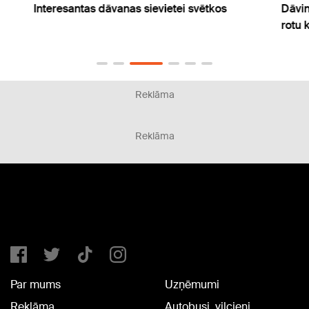
Interesantas dāvanas sievietei svētkos
Dāvin
rotu 
Reklāma
Reklāma
Par mums
Uzņēmumi
Reklāma
Autobusi, vilcieni,