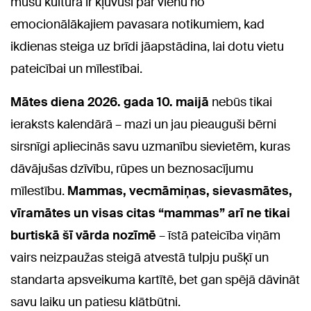
mūsu kultūrā ir kļuvusi par vienu no
emocionālākajiem pavasara notikumiem, kad
ikdienas steiga uz brīdi jāapstādina, lai dotu vietu
pateicībai un mīlestībai.
Mātes diena 2026. gada 10. maijā
nebūs tikai
ieraksts kalendārā – mazi un jau pieauguši bērni
sirsnīgi apliecinās savu uzmanību sievietēm, kuras
dāvājušas dzīvību, rūpes un beznosacījumu
mīlestību.
Mammas, vecmāmiņas, sievasmātes,
vīramātes un visas citas “mammas” arī ne tikai
burtiskā šī vārda nozīmē
– īstā pateicība viņām
vairs neizpaužas steigā atvestā tulpju pušķī un
standarta apsveikuma kartītē, bet gan spējā dāvināt
savu laiku un patiesu klātbūtni.