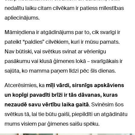
nedalītu laiku citam cilvēkam ir patiess mīlestības
apliecinājums.
Māmiņdiena ir atgādinājums par to, cik svarīgi ir
pateikt “paldies” cilvēkiem, kuri ir mūsu pamats.
Nav būtiski, vai svētkus svinat ar vērienīgu
pasākumu vai klusā ģimenes lokā – svarīgākais ir
sajūta, ko mamma paņem līdzi pēc šīs dienas.
Atcerēsimies, ka
mīļi vārdi, sirsnīgs apskāviens
un kopīgi pavadīti brīži ir tās dāvanas, kuras
nezaudē savu vērtību laika gaitā
. Svinēsim šos
svētkus tā, lai tie būtu gaiši, piepildīti un atgādinātu
mums visiem par ģimenes saišu spēku.