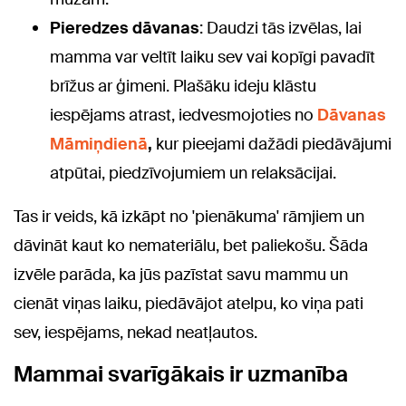
Pieredzes dāvanas
: Daudzi tās izvēlas, lai
mamma var veltīt laiku sev vai kopīgi pavadīt
brīžus ar ģimeni. Plašāku ideju klāstu
iespējams atrast, iedvesmojoties no
Dāvanas
Māmiņdienā
,
kur pieejami dažādi piedāvājumi
atpūtai, piedzīvojumiem un relaksācijai.
Tas ir veids, kā izkāpt no 'pienākuma' rāmjiem un
dāvināt kaut ko nemateriālu, bet paliekošu. Šāda
izvēle parāda, ka jūs pazīstat savu mammu un
cienāt viņas laiku, piedāvājot atelpu, ko viņa pati
sev, iespējams, nekad neatļautos.
Mammai svarīgākais ir uzmanība