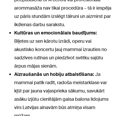
arommasāža nav tikai procedūra – tā ir iespēja
uz pāris stundām izslēgt tālruni un aizmirst par
ikdienas darbu sarakstu.
Kultūras un emocionālais baudījums:
Biļetes uz sen kārotu izrādi, operu vai
akustisko koncertu ļauj mammai izrauties no
sadzīves rutīnas un piedzīvot svētku sajūtu
ārpus mājas sienām.
Aizraušanās un hobiju atbalstīšana:
Ja
mammai patīk radīt, radoša meistarklase var
kļūt par jauna vaļasprieka sākumu, savukārt
asāku izjūtu cienītājām gaisa balona lidojums
virs Latvijas ainavām būs atmiņa visam
mūžam.