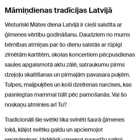
Māmiņdienas tradīcijas Latvijā
Vēsturiski Mātes diena Latvijā ir cieši saistīta ar
ģimenes vērtību godināšanu. Daudziem no mums
bērnības atmiņas par šo dienu saistās ar rūpīgi
zīmētām kartītēm, skolas koncertiem pēcpusdienas
saules apgaismotā aktu zālē, satraukumu pirms
dzejoļu skaitīšanas un pirmajām pavasara puķēm.
Tulpes, maijpuķītes un koši dzeltenas narcises, kas
pasniegtas mammai tūlīt pēc pamošanās. Vai šo
noskaņu atminies arī Tu?
Tradicionāli šie svētki tika svinēti šaurā ģimenes
lokā, klājot svētku galdu un apciemojot
vecmāmiņas, tādējādi uzsverot paaudžu saikni.