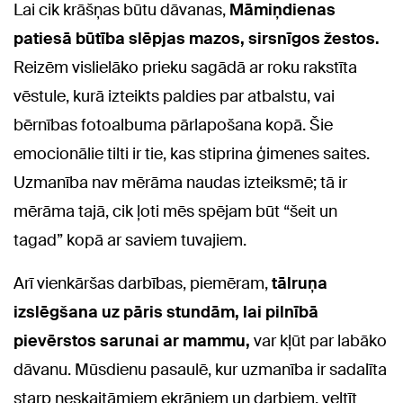
Lai cik krāšņas būtu dāvanas,
Māmiņdienas
patiesā būtība slēpjas mazos, sirsnīgos žestos.
Reizēm vislielāko prieku sagādā ar roku rakstīta
vēstule, kurā izteikts paldies par atbalstu, vai
bērnības fotoalbuma pārlapošana kopā. Šie
emocionālie tilti ir tie, kas stiprina ģimenes saites.
Uzmanība nav mērāma naudas izteiksmē; tā ir
mērāma tajā, cik ļoti mēs spējam būt “šeit un
tagad” kopā ar saviem tuvajiem.
Arī vienkāršas darbības, piemēram,
tālruņa
izslēgšana uz pāris stundām, lai pilnībā
pievērstos sarunai ar mammu,
var kļūt par labāko
dāvanu. Mūsdienu pasaulē, kur uzmanība ir sadalīta
starp neskaitāmiem ekrāniem un darbiem, veltīt