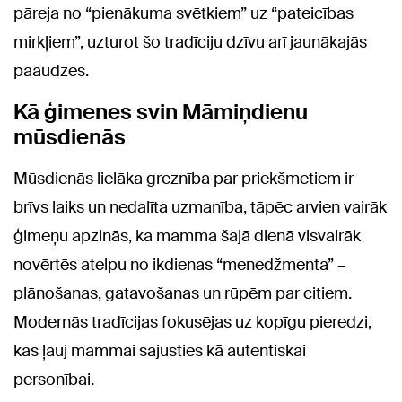
pāreja no “pienākuma svētkiem” uz “pateicības
mirkļiem”, uzturot šo tradīciju dzīvu arī jaunākajās
paaudzēs.
Kā ģimenes svin Māmiņdienu
mūsdienās
Mūsdienās lielāka greznība par priekšmetiem ir
brīvs laiks un nedalīta uzmanība, tāpēc arvien vairāk
ģimeņu apzinās, ka mamma šajā dienā visvairāk
novērtēs atelpu no ikdienas “menedžmenta” –
plānošanas, gatavošanas un rūpēm par citiem.
Modernās tradīcijas fokusējas uz kopīgu pieredzi,
kas ļauj mammai sajusties kā autentiskai
personībai.