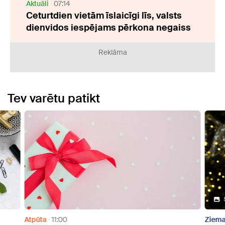
Aktuāli
07:14
Ceturtdien vietām īslaicīgi līs, valsts
dienvidos iespējams pērkona negaiss
Reklāma
Tev varētu patikt
Atpūta
11:00
Ziema