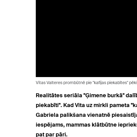
Vitas Valteres prombūtnē pie "kafijas piekabītes" pēk
Realitātes seriāla "Ģimene burkā" dalīb
piekabīti".
Kad Vita uz mirkli pameta "ka
Gabriela palikšana vienatnē piesaistīja
iespējams, mammas klātbūtne iepriekš kā
pat par pāri.