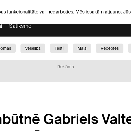
Laika ziņas
Horoskopi
avs
pas funkcionalitāte var nedarboties. Mēs iesakām atjaunot J
i
Satiksme
Domas
Veselība
Testi
Māja
Receptes
Bērni
Auto
1188 play
Sports
Bizness
Reklāma
tnē Gabriels Valte