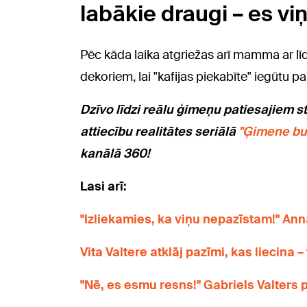
labākie draugi – es viņ
Pēc kāda laika atgriežas arī mamma ar līd
dekoriem, lai "kafijas piekabīte" iegūtu p
Dzīvo līdzi reālu ģimeņu pa
tiesajiem s
attiecību realitātes seriālā
"Ģimene bu
kanālā 360!
Lasi arī:
"Izliekamies, ka viņu nepazīstam!" An
Vita Valtere atklāj pazīmi, kas liecina
"Nē, es esmu resns!" Gabriels Valters 