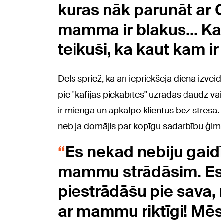
kuras nāk parunāt ar G
mamma ir blakus... Ka
teikuši, ka kaut kam ir
Dēls spriež, ka arī iepriekšējā dienā izvei
pie "kafijas piekabītes" uzradās daudz vair
ir mierīga un apkalpo klientus bez stresa
nebija domājis par kopīgu sadarbību ģ
Es nekad nebiju gaidī
mammu strādāsim. Es v
piestrādāšu pie sava, 
ar mammu riktīgi! Mē