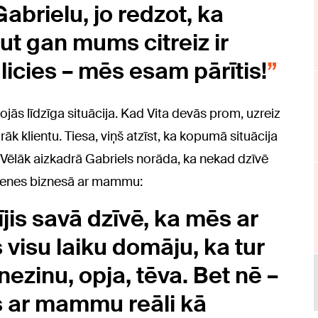
abrielu, jo redzot, ka
ut gan mums citreiz ir
 licies – mēs esam pārītis!
dojās līdzīga situācija. Kad Vita devās prom, uzreiz
āk klientu. Tiesa, viņš atzīst, ka kopumā situācija
. Vēlāk aizkadrā Gabriels norāda, ka nekad dzīvē
imenes biznesā ar mammu:
jis savā dzīvē, ka mēs ar
isu laiku domāju, ka tur
nezinu, opja, tēva. Bet nē –
s ar mammu reāli kā