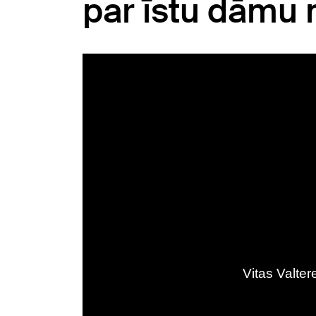
par īstu dāmu