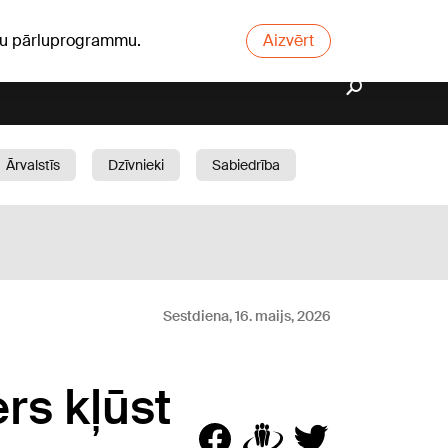
ūsu pārluprogrammu.
Aizvērt
Ārvalstīs
Dzīvnieki
Sabiedrība
Dārzs
Sestdiena, 16. maijs, 2026
rs kļūst