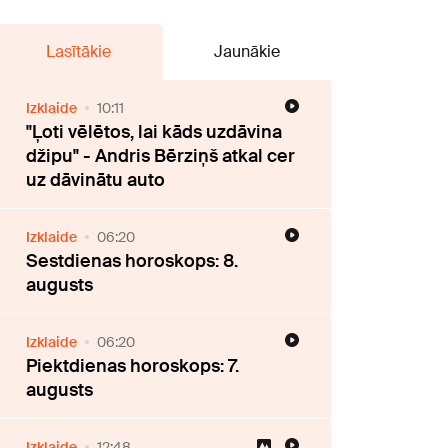
Lasītākie
Jaunākie
Izklaide
10:11
"Ļoti vēlētos, lai kāds uzdāvina
džipu" - Andris Bērziņš atkal cer
uz dāvinātu auto
Izklaide
06:20
Sestdienas horoskops: 8.
augusts
Izklaide
06:20
Piektdienas horoskops: 7.
augusts
Izklaide
12:48