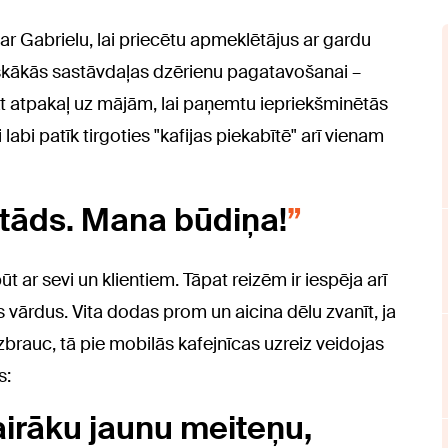
a ar Gabrielu, lai priecētu apmeklētājus ar gardu
tiskākās sastāvdaļas dzērienu pagatavošanai –
ukt atpakaļ uz mājām, lai paņemtu iepriekšminētās
 labi patīk tirgoties "kafijas piekabītē" arī vienam
 tāds. Mana būdiņa!
ūt ar sevi un klientiem. Tāpat reizēm ir iespēja arī
s vārdus. Vita dodas prom un aicina dēlu zvanīt, ja
brauc, tā pie mobilās kafejnīcas uzreiz veidojas
s:
airāku jaunu meiteņu,