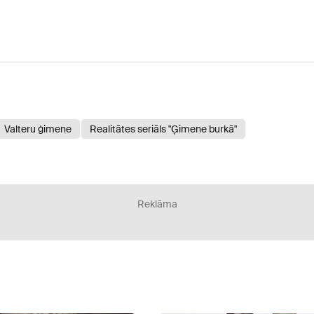
Valteru ģimene
Realitātes seriāls "Ģimene burkā"
Reklāma