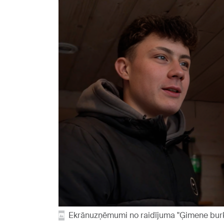
Ekrānuzņēmumi no raidījuma "Ģimene bur