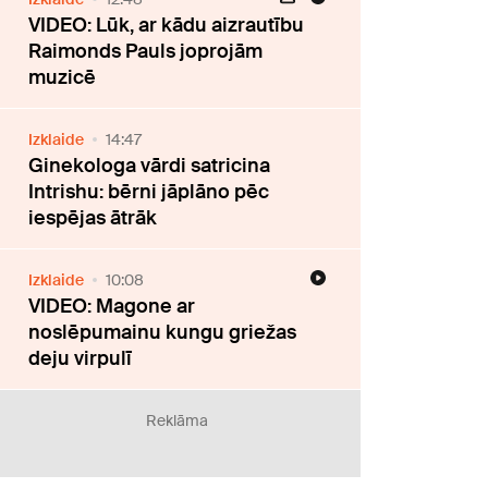
VIDEO: Lūk, ar kādu aizrautību
Raimonds Pauls joprojām
muzicē
Izklaide
14:47
Ginekologa vārdi satricina
Intrishu: bērni jāplāno pēc
iespējas ātrāk
Izklaide
10:08
VIDEO: Magone ar
noslēpumainu kungu griežas
deju virpulī
Reklāma