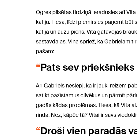
Ogres pilsētas tirdziņā ieradusies arī Vit
kafiju. Tiesa, līdzi piemirsies paņemt bū
kafija un auzu piens. Vita gatavojas bra
sastāvdaļas. Viņa spriež, ka Gabrielam tīri
pašam:
Pats sev priekšnieks
Arī Gabriels neslēpj, ka ir jauki reizēm pab
satikt pazīstamus cilvēkus un pārmīt pāri
gadās kādas problēmas. Tiesa, kā Vita aiz
rinda. Nez, kāpēc tā? Vitai ir savs viedokli
Droši vien paradās v