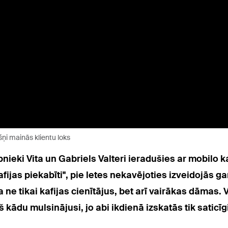
šņi mainās klientu loks
nieki Vita un Gabriels Valteri ieradušies ar mobilo ka
fijas piekabīti", pie letes nekavējoties izveidojās gar
 ne tikai kafijas cienītājus, bet arī vairākas dāmas. V
du mulsinājusi, jo abi ikdienā izskatās tik saticīgi,