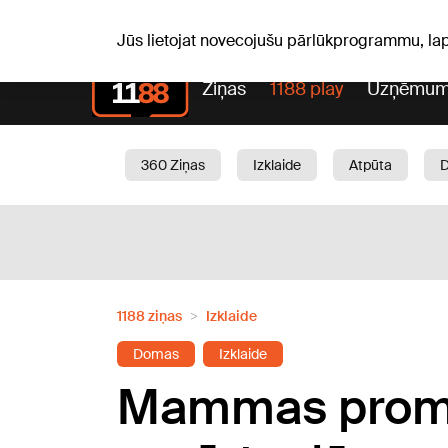
S, 08.08.2026.
+20
°C
Mudīte, Vladislava, Vladisl
Jūs lietojat novecojušu pārlūkprogrammu, la
Ziņas
1188 play
Uzņēmum
360 Ziņas
Izklaide
Atpūta
Aktuāli
Satiksme
Skaistumam
1188 ziņas
Izklaide
Domas
Izklaide
Mammas prombū