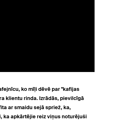
fejnīcu, ko mīļi dēvē par "kafijas
a klientu rinda. Izrādās, pievilcīgā
ita ar smaidu sejā spriež, ka,
 ka apkārtējie reiz viņus noturējuši