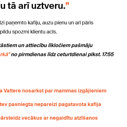
u tā arī uztveru.
zi paņemto kafiju, auzu pienu un arī pāris
apildu spozmi klientu acīs.
tāstiem un attiecību līkločiem pašmāju
rkā"
no pirmdienas līdz ceturtdienai plkst. 17:55
na Valtere nosarkst par mammas izgājieniem
 – tev pasniegta nepareizi pagatavota kafija
pārsteidz vecākus ar negaidītu atzīšanos