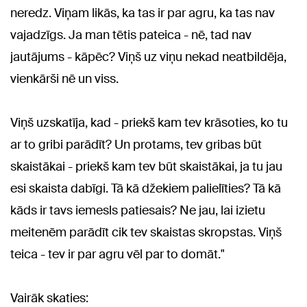
neredz. Viņam likās, ka tas ir par agru, ka tas nav
vajadzīgs. Ja man tētis pateica - nē, tad nav
jautājums - kāpēc? Viņš uz viņu nekad neatbildēja,
vienkārši nē un viss.
Viņš uzskatīja, kad - priekš kam tev krāsoties, ko tu
ar to gribi parādīt? Un protams, tev gribas būt
skaistākai - priekš kam tev būt skaistākai, ja tu jau
esi skaista dabīgi. Tā kā džekiem palielīties? Tā kā
kāds ir tavs iemesls patiesais? Ne jau, lai izietu
meitenēm parādīt cik tev skaistas skropstas. Viņš
teica - tev ir par agru vēl par to domāt."
Vairāk skaties: