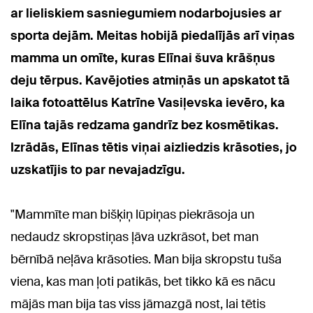
ar lieliskiem sasniegumiem nodarbojusies ar
sporta dejām. Meitas hobijā piedalījās arī viņas
mamma un omīte, kuras Elīnai šuva krāšņus
deju tērpus. Kavējoties atmiņās un apskatot tā
laika fotoattēlus Katrīne Vasiļevska ievēro, ka
Elīna tajās redzama gandrīz bez kosmētikas.
Izrādās, Elīnas tētis viņai aizliedzis krāsoties, jo
uzskatījis to par nevajadzīgu.
"Mammīte man bišķiņ lūpiņas piekrāsoja un
nedaudz skropstiņas ļāva uzkrāsot, bet man
bērnībā neļāva krāsoties. Man bija skropstu tuša
viena, kas man ļoti patikās, bet tikko kā es nācu
mājās man bija tas viss jāmazgā nost, lai tētis