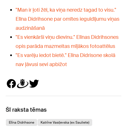
"Man ir ļoti žēl, ka viņa neredz tagad to visu."
Elīna Didrihsone par omītes ieguldījumu viņas
audzināšanā
"Es vienkārši viņu dievinu." Elīnas Didrihsones
opis parāda mazmeitas mīļākos fotoattēlus
"Es varēju iedot bietē." Elīna Didrisone skolā
nav ļāvusi sevi apbižot
Šī raksta tēmas
Elīna Didrihsone
Katrīne Vasiļevska (ex Sauliete)