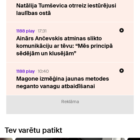
Natālija Tumševica otrreiz iestūrējusi
laulības ostā
1188 play
17:31
Ainārs Ančevskis atminas slikto
komunikāciju ar tēvu: “Mēs principā
sēdējām un klusējām”
1188 play
10:40
Magone izmēģina jaunas metodes
neganto vanagu atbaidīšanai
Reklāma
Tev varētu patikt