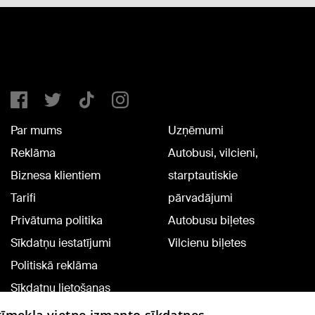
Par mums
Uzņēmumi
Reklāma
Autobusi, vilcieni,
Biznesa klientiem
starptautiskie
Tarifi
pārvadājumi
Privātuma politika
Autobusu biļetes
Sīkdatņu iestatījumi
Vilcienu biļetes
Politiskā reklāma
Sīkdatņu lietošanas
noteikumi