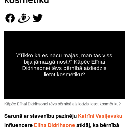
kosmētiku
Kāpēc Elīnai Didrihsonei tēvs bērnībā aizliedzis lietot kosmētiku?
Sarunā ar slavenību pazinēju
Katrīni Vasiļevsku
influencere
Elīna Didrihsone
atklāj, ka bērnībā