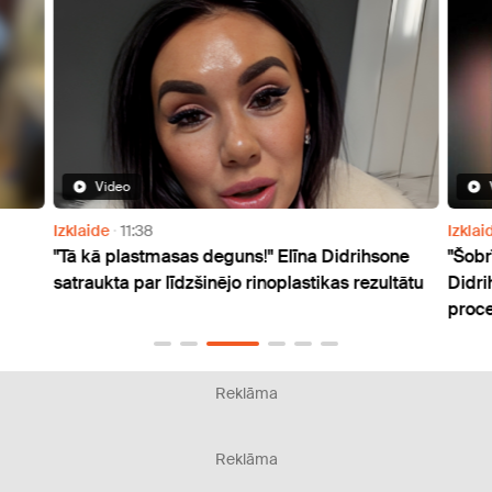
Video
Izklaide
12:22
s!" Elīna Didrihsone
"Šobrīd nejūtīgi, sāpīgi un ir pietūcis
 rinoplastikas rezultātu
Didrihsone dalās pārdomās atlabš
procesu pēc plastiskās operācijas
Reklāma
Reklāma