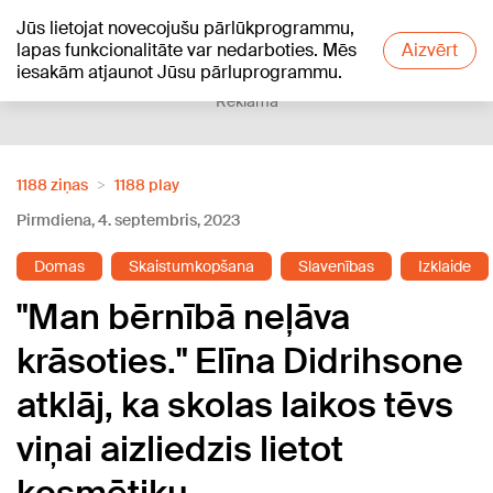
Jūs lietojat novecojušu pārlūkprogrammu,
+12
°C
lapas funkcionalitāte var nedarboties. Mēs
Aizvērt
iesakām atjaunot Jūsu pārluprogrammu.
Reklāma
1188 ziņas
1188 play
Pirmdiena, 4. septembris, 2023
Domas
Skaistumkopšana
Slavenības
Izklaide
"Man bērnībā neļāva
krāsoties." Elīna Didrihsone
atklāj, ka skolas laikos tēvs
viņai aizliedzis lietot