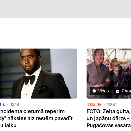
Video
7 Att
tīs
13:19
Izklaide
11:07
incidenta cietumā reperim
FOTO: Zelta gulta,
dy" nāksies aiz restēm pavadīt
un japāņu dārzs – 
ku laiku
Pugačovas vasara