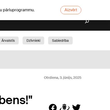
ūsu pārluprogrammu.
Aizvērt
Ārvalstīs
Dzīvnieki
Sabiedrība
Dārzs
Otrdiena, 3. jūnijs, 2025
bens!"