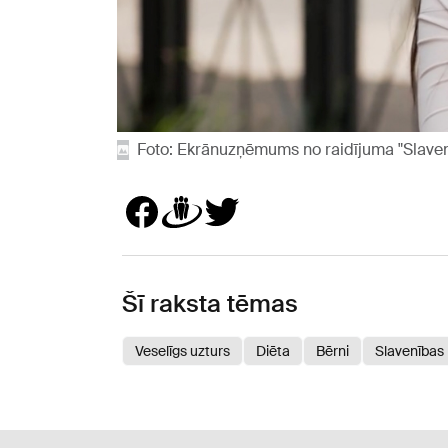
Foto: Ekrānuzņēmums no raidījuma "Slavenī
Šī raksta tēmas
Veselīgs uzturs
Diēta
Bērni
Slavenības