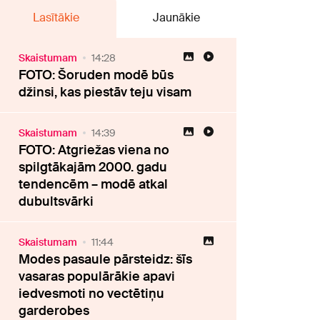
Lasītākie
Jaunākie
Skaistumam
14:28
FOTO: Šoruden modē būs
džinsi, kas piestāv teju visam
Skaistumam
14:39
FOTO: Atgriežas viena no
spilgtākajām 2000. gadu
tendencēm – modē atkal
dubultsvārki
Skaistumam
11:44
Modes pasaule pārsteidz: šīs
vasaras populārākie apavi
iedvesmoti no vectētiņu
garderobes