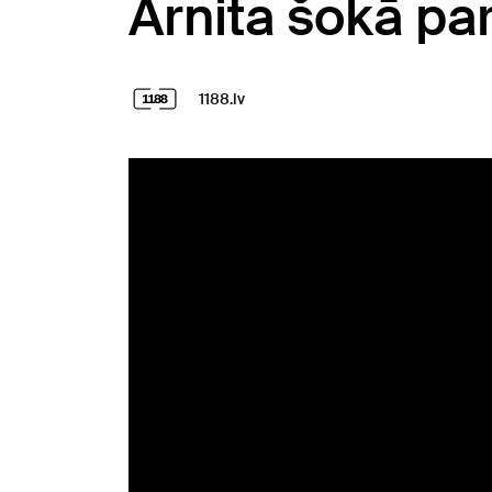
Arnita šokā pa
1188.lv