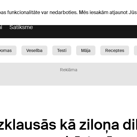
iņas
Horoskopi
pas funkcionalitāte var nedarboties. Mēs iesakām atjaunot J
i
Satiksme
Domas
Veselība
Testi
Māja
Receptes
Bērni
Auto
1188 play
Sports
Bizness
Reklāma
zklausās kā ziloņa di