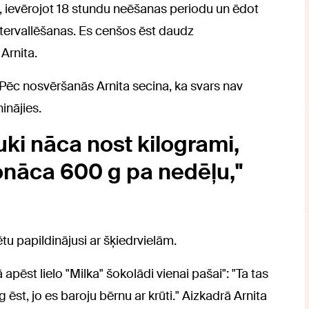
s, ievērojot 18 stundu neēšanas periodu un ēdot
ntervallēšanas. Es cenšos ēst daudz
Arnita.
. Pēc nosvēršanās Arnita secina, ka svars nav
inājies.
ki nāca nost kilogrami,
onāca 600 g pa nedēļu,"
tu papildinājusi ar šķiedrvielām.
apēst lielo "Milka" šokolādi vienai pašai": "Ta tas
st, jo es baroju bērnu ar krūti." Aizkadrā Arnita