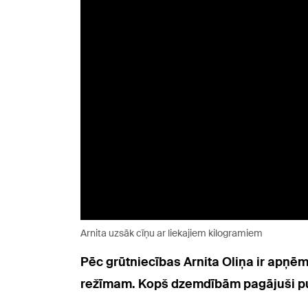
Arnita uzsāk cīņu ar liekajiem kilogramiem
Pēc grūtniecības Arnita Oliņa ir apņēm
režīmam. Kopš dzemdībām pagājuši pusot