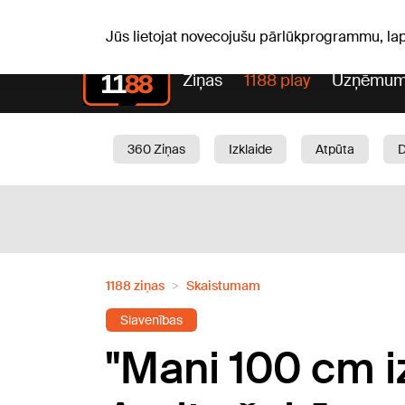
Laika z
C, 06.08.2026.
+24
°C
Aisma, Askolds
Jūs lietojat novecojušu pārlūkprogrammu, la
Ziņas
1188 play
Uzņēmum
360 Ziņas
Izklaide
Atpūta
Aktuāli
Satiksme
Skaistumam
1188 ziņas
Skaistumam
Slavenības
"Mani 100 cm i