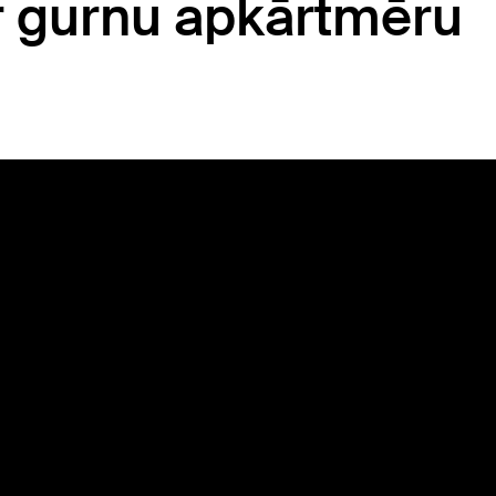
r gurnu apkārtmēru