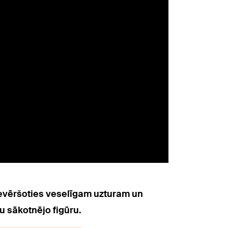
pievēršoties veselīgam uzturam un
u sākotnējo figūru.