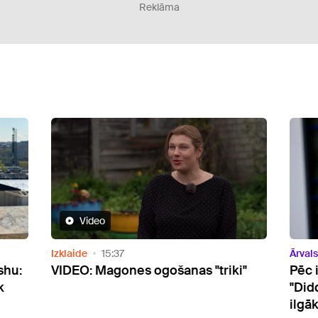
Reklāma
Video
Izklaide
15:37
Ārvals
shu:
VIDEO: Magones ogošanas "triki"
Pēc 
k
"Did
ilgā