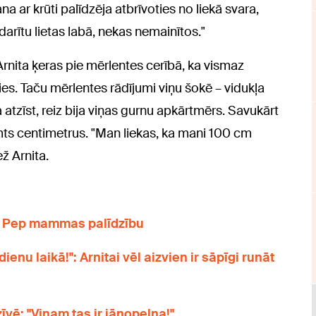
 ar krūti palīdzēja atbrīvoties no liekā svara,
darītu lietas labā, nekas nemainītos."
Arnita ķeras pie mērlentes cerībā, ka vismaz
es. Taču mērlentes rādījumi viņu šokē – vidukļa
a atzīst, reiz bija viņas gurnu apkārtmērs. Savukārt
ts centimetrus. "Man liekas, ka mani 100 cm
ž Arnita.
ar Pep mammas palīdzību
enu laikā!": Arnitai vēl aizvien ir sāpīgi runāt
īvē: "Viņam tas ir jānopelna!"