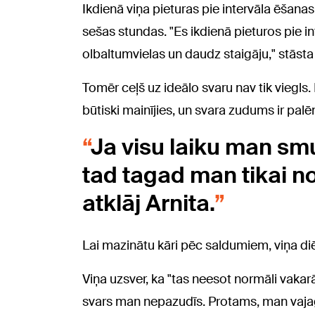
Ikdienā viņa pieturas pie intervāla ēšana
sešas stundas. "Es ikdienā pieturos pie i
olbaltumvielas un daudz staigāju," stāsta 
Tomēr ceļš uz ideālo svaru nav tik viegls
būtiski mainījies, un svara zudums ir palēn
Ja visu laiku man smu
tad tagad man tikai n
atklāj Arnita.
Lai mazinātu kāri pēc saldumiem, viņa diē
Viņa uzsver, ka "tas neesot normāli vakarā 
svars man nepazudīs. Protams, man vajag ē