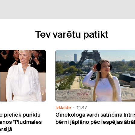
Tev varētu patikt
Izklaide
14:47
 pieliek punktu
Ginekologa vārdi satricina Intri
šanos "Pludmales
bērni jāplāno pēc iespējas ātrā
rsijā