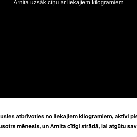
usies atbrīvoties no liekajiem kilogramiem, aktīvi 
rs mēnesis, un Arnita cītīgi strādā, lai atgūtu sav