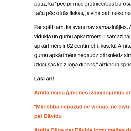
pauž, ka "pēc pirmās grūtniecības barošana
taču pēc otrās liekas, ja viņa pati neko ne
Par spīti tam, ka svars nav samazinājies, 
vidukļa un gurnu apkārtmērs ir samazināji
apkārtmērs ir 82 centimetri, kas, kā Arnit
gurnu apkārtmērs nedaudz pārsniedz sim
izklausās kā ziloņa dibens," aizkadrā sprie
Lasi arī!
Arnita risina ģimenes izaicinājumus 
"Mīlestība nepazūd ne vienas, ne divu di
par Dāvidu
Arnita Oliņa par Dāvida lomu meitas dz