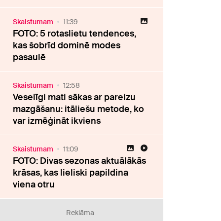
Skaistumam
11:39
FOTO: 5 rotaslietu tendences,
kas šobrīd dominē modes
pasaulē
Skaistumam
12:58
Veselīgi mati sākas ar pareizu
mazgāšanu: itāliešu metode, ko
var izmēģināt ikviens
Skaistumam
11:09
FOTO: Divas sezonas aktuālākās
krāsas, kas lieliski papildina
viena otru
Reklāma