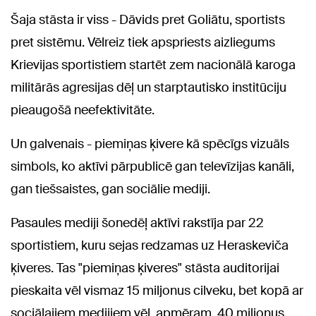
Šaja stāsta ir viss - Dāvids pret Goliātu, sportists
pret sistēmu. Vēlreiz tiek apspriests aizliegums
Krievijas sportistiem startēt zem nacionālā karoga
militārās agresijas dēļ un starptautisko institūciju
pieaugošā neefektivitāte.
Un galvenais - piemiņas ķivere kā spēcīgs vizuāls
simbols, ko aktīvi pārpublicē gan televīzijas kanāli,
gan tiešsaistes, gan sociālie mediji.
Pasaules mediji šonedēļ aktīvi rakstīja par 22
sportistiem, kuru sejas redzamas uz Heraskeviča
ķiveres. Tas "piemiņas ķiveres" stāsta auditorijai
pieskaita vēl vismaz 15 miljonus cilveku, bet kopā ar
sociālajiem medijiem vēl, apmēram, 40 miljonus.