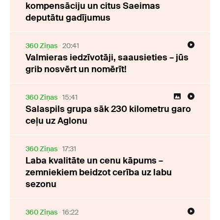
kompensāciju un citus Saeimas
deputātu gadījumus
360 Ziņas
20:41
Valmieras iedzīvotāji, saausieties – jūs
grib nosvērt un nomērīt!
360 Ziņas
15:41
Salaspils grupa sāk 230 kilometru garo
ceļu uz Aglonu
360 Ziņas
17:31
Laba kvalitāte un cenu kāpums –
zemniekiem beidzot cerība uz labu
sezonu
360 Ziņas
16:22