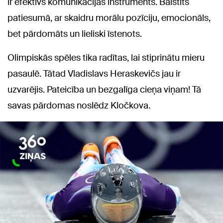
ir efektīvs komunikācijas instruments. Balstīts
patiesumā, ar skaidru morālu pozīciju, emocionāls,
bet pārdomāts un lieliski īstenots.
Olimpiskās spēles tika radītas, lai stiprinātu mieru
pasaulē. Tātad Vladislavs Heraskevičs jau ir
uzvarējis. Pateicība un bezgalīga cieņa viņam! Tā
savas pārdomas noslēdz Kločkova.