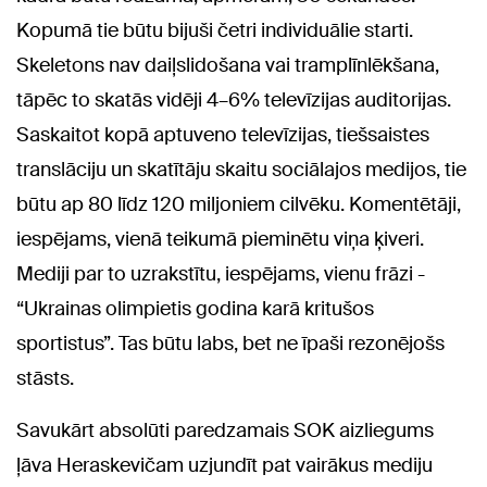
Kopumā tie būtu bijuši četri individuālie starti.
Skeletons nav daiļslidošana vai tramplīnlēkšana,
tāpēc to skatās vidēji 4–6% televīzijas auditorijas.
Saskaitot kopā aptuveno televīzijas, tiešsaistes
translāciju un skatītāju skaitu sociālajos medijos, tie
būtu ap 80 līdz 120 miljoniem cilvēku. Komentētāji,
iespējams, vienā teikumā pieminētu viņa ķiveri.
Mediji par to uzrakstītu, iespējams, vienu frāzi -
“Ukrainas olimpietis godina karā kritušos
sportistus”. Tas būtu labs, bet ne īpaši rezonējošs
stāsts.
Savukārt absolūti paredzamais SOK aizliegums
ļāva Heraskevičam uzjundīt pat vairākus mediju