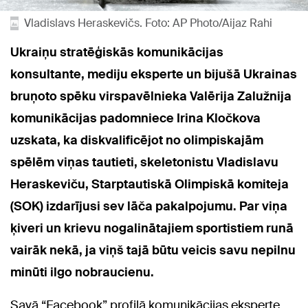
Vladislavs Heraskevičs. Foto: AP Photo/Aijaz Rahi
Ukraiņu stratēģiskās komunikācijas
konsultante, mediju eksperte un bijušā Ukrainas
bruņoto spēku virspavēlnieka Valērija Zalužnija
komunikācijas padomniece Irina Kločkova
uzskata, ka diskvalificējot no olimpiskajām
spēlēm viņas tautieti, skeletonistu Vladislavu
Heraskeviču, Starptautiskā Olimpiskā komiteja
(SOK) izdarījusi sev lāča pakalpojumu. Par viņa
ķiveri un krievu nogalinātajiem sportistiem runā
vairāk nekā, ja viņš tajā būtu veicis savu nepilnu
minūti ilgo nobraucienu.
Savā “Facebook” profilā komunikācijas eksperte