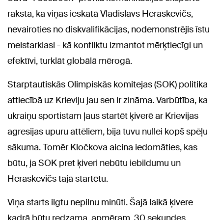
raksta, ka viņas ieskatā Vladislavs Heraskevičs,
nevairoties no diskvalifikācijas, nodemonstrējis īstu
meistarklasi - kā konfliktu izmantot mērķtiecīgi un
efektīvi, turklāt globālā mērogā.
Starptautiskās Olimpiskās komitejas (SOK) politika
attiecībā uz Krieviju jau sen ir zināma. Varbūtība, ka
ukraiņu sportistam ļaus startēt ķiverē ar Krievijas
agresijas upuru attēliem, bija tuvu nullei kopš spēļu
sākuma. Tomēr Kločkova aicina iedomāties, kas
būtu, ja SOK pret ķiveri nebūtu iebildumu un
Heraskevičs tajā startētu.
Viņa starts ilgtu nepilnu minūti. Šajā laikā ķivere
kadrā būtu redzama, apmēram, 30 sekundes.