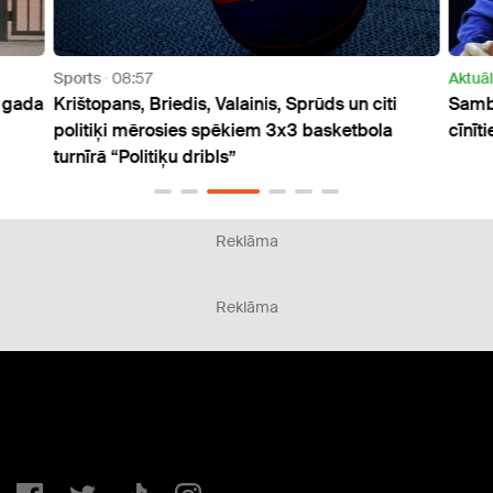
Sports
08:57
Aktuāl
. gada
Krištopans, Briedis, Valainis, Sprūds un citi
Sambo
politiķi mērosies spēkiem 3x3 basketbola
cīnīt
turnīrā “Politiķu dribls”
Reklāma
Reklāma