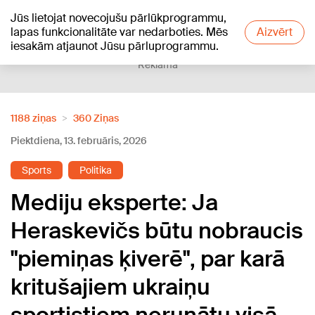
Jūs lietojat novecojušu pārlūkprogrammu,
+18
°C
lapas funkcionalitāte var nedarboties. Mēs
Aizvērt
iesakām atjaunot Jūsu pārluprogrammu.
Reklāma
1188 ziņas
360 Ziņas
Piektdiena, 13. februāris, 2026
Sports
Politika
Mediju eksperte: Ja
Heraskevičs būtu nobraucis
"piemiņas ķiverē", par karā
kritušajiem ukraiņu