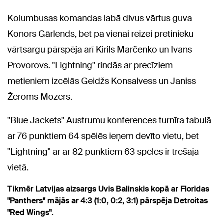
Kolumbusas komandas labā divus vārtus guva
Konors Gārlends, bet pa vienai reizei pretinieku
vārtsargu pārspēja arī Kirils Marčenko un Ivans
Provorovs. "Lightning" rindās ar precīziem
metieniem izcēlās Geidžs Konsalvess un Janiss
Žeroms Mozers.
"Blue Jackets" Austrumu konferences turnīra tabulā
ar 76 punktiem 64 spēlēs ieņem devīto vietu, bet
"Lightning" ar ar 82 punktiem 63 spēlēs ir trešajā
vietā.
Tikmēr Latvijas aizsargs Uvis Balinskis kopā ar Floridas
"Panthers" mājās ar 4:3 (1:0, 0:2, 3:1) pārspēja Detroitas
"Red Wings".