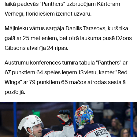
laikā padevās "Panthers" uzbrucējam Kārteram
Verhegī, floridiešiem izcīnot uzvaru.
Mājinieku vārtus sargāja Daņiils Tarasovs, kurš tika
galā ar 25 metieniem, bet otrā laukuma pusē Džons
Gibsons atvairīja 24 ripas.
Austrumu konferences turnīra tabulā "Panthers" ar
67 punktiem 64 spēlēs ieņem 13.vietu, kamēr "Red
Wings" ar 79 punktiem 65 mačos atrodas sestajā
pozīcijā.