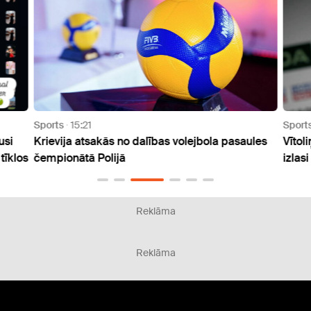
Sports
15:21
Sport
usi
Krievija atsakās no dalības volejbola pasaules
Vītol
tīklos
čempionātā Polijā
izlasi
Reklāma
Reklāma