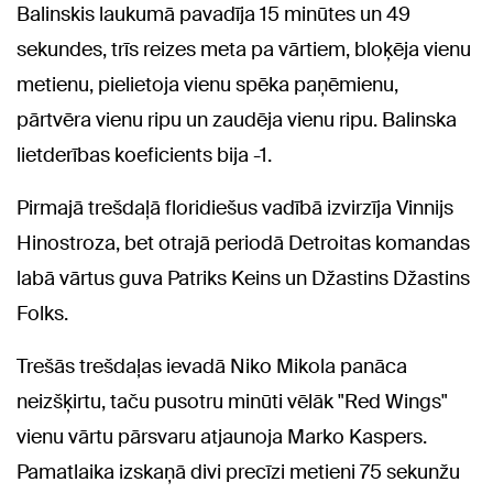
Balinskis laukumā pavadīja 15 minūtes un 49
sekundes, trīs reizes meta pa vārtiem, bloķēja vienu
metienu, pielietoja vienu spēka paņēmienu,
pārtvēra vienu ripu un zaudēja vienu ripu. Balinska
lietderības koeficients bija -1.
Pirmajā trešdaļā floridiešus vadībā izvirzīja Vinnijs
Hinostroza, bet otrajā periodā Detroitas komandas
labā vārtus guva Patriks Keins un Džastins Džastins
Folks.
Trešās trešdaļas ievadā Niko Mikola panāca
neizšķirtu, taču pusotru minūti vēlāk "Red Wings"
vienu vārtu pārsvaru atjaunoja Marko Kaspers.
Pamatlaika izskaņā divi precīzi metieni 75 sekunžu