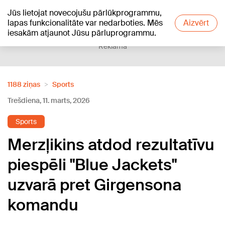
Jūs lietojat novecojušu pārlūkprogrammu,
+24
°C
lapas funkcionalitāte var nedarboties. Mēs
Aizvērt
iesakām atjaunot Jūsu pārluprogrammu.
Reklāma
1188 ziņas
Sports
Trešdiena, 11. marts, 2026
Sports
Merzļikins atdod rezultatīvu
piespēli "Blue Jackets"
uzvarā pret Girgensona
komandu