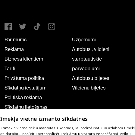
Par mums
Uzņēmumi
Reklāma
Autobusi, vilcieni,
Biznesa klientiem
starptautiskie
Tarifi
pārvadājumi
Privātuma politika
Autobusu biļetes
Sīkdatņu iestatījumi
Vilcienu biļetes
Politiskā reklāma
Sīkdatņu lietošanas
noteikumi
 tīmekļa vietne izmanto sīkdatnes
Komentāru pievienošana
 tīmekļa vietnē tiek izmantotas sīkdatnes, lai nodrošinātu un uzlabotu tīmek
nes darbību., nosūtītu personalizētu reklāmu un satura ģenerēšanai, veiktu