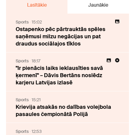
Lasītākie
Jaunākie
Sports
15:02
Ostapenko pēc pārtrauktās spēles
saņēmusi milzu negācijas un pat
draudus sociālajos tīklos
Sports
18:17
"Ir pienācis laiks ieklausīties savā
ķermenī" – Dāvis Bertāns noslēdz
karjeru Latvijas izlasē
Sports
15:21
Krievija atsakās no dalības volejbola
pasaules čempionātā Polijā
Sports
12:53