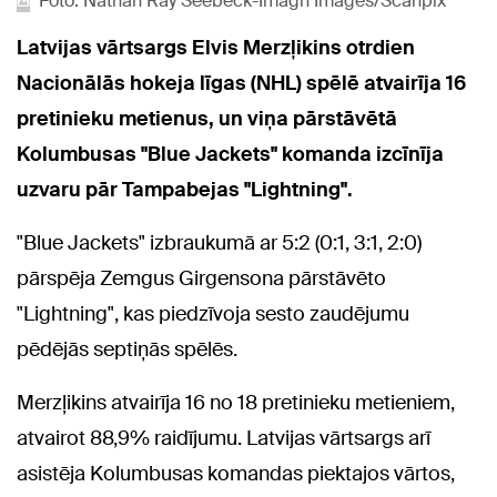
Foto: Nathan Ray Seebeck-Imagn Images/Scanpix
Latvijas vārtsargs Elvis Merzļikins otrdien
Nacionālās hokeja līgas (NHL) spēlē atvairīja 16
pretinieku metienus, un viņa pārstāvētā
Kolumbusas "Blue Jackets" komanda izcīnīja
uzvaru pār Tampabejas "Lightning".
"Blue Jackets" izbraukumā ar 5:2 (0:1, 3:1, 2:0)
pārspēja Zemgus Girgensona pārstāvēto
"Lightning", kas piedzīvoja sesto zaudējumu
pēdējās septiņās spēlēs.
Merzļikins atvairīja 16 no 18 pretinieku metieniem,
atvairot 88,9% raidījumu. Latvijas vārtsargs arī
asistēja Kolumbusas komandas piektajos vārtos,