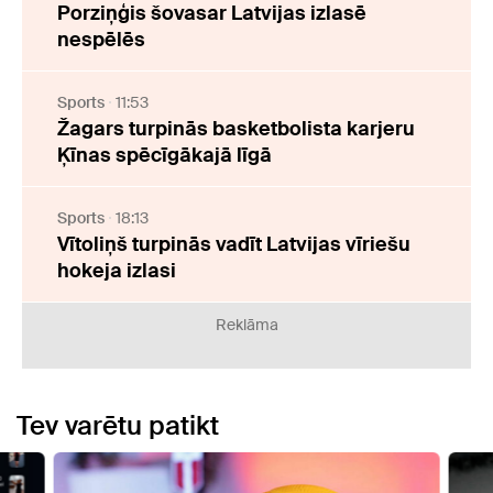
Porziņģis šovasar Latvijas izlasē
nespēlēs
Sports
11:53
Žagars turpinās basketbolista karjeru
Ķīnas spēcīgākajā līgā
Sports
18:13
Vītoliņš turpinās vadīt Latvijas vīriešu
hokeja izlasi
Reklāma
Tev varētu patikt