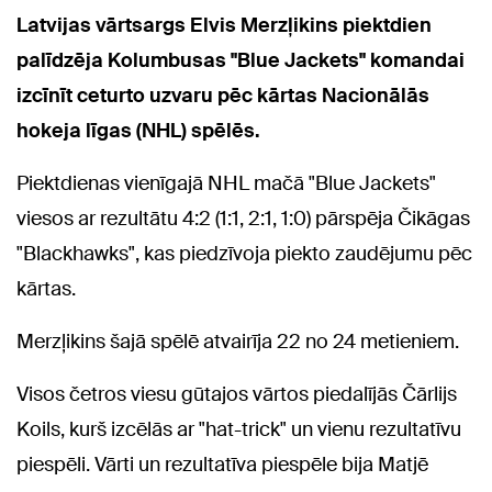
Latvijas vārtsargs Elvis Merzļikins piektdien
palīdzēja Kolumbusas "Blue Jackets" komandai
izcīnīt ceturto uzvaru pēc kārtas Nacionālās
hokeja līgas (NHL) spēlēs.
Piektdienas vienīgajā NHL mačā "Blue Jackets"
viesos ar rezultātu 4:2 (1:1, 2:1, 1:0) pārspēja Čikāgas
"Blackhawks", kas piedzīvoja piekto zaudējumu pēc
kārtas.
Merzļikins šajā spēlē atvairīja 22 no 24 metieniem.
Visos četros viesu gūtajos vārtos piedalījās Čārlijs
Koils, kurš izcēlās ar "hat-trick" un vienu rezultatīvu
piespēli. Vārti un rezultatīva piespēle bija Matjē