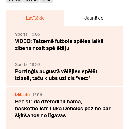
Lasītākie
Jaunākie
Sports
10:05
VIDEO: Taizemē futbola spēles laikā
zibens nosit spēlētāju
Sports
19:26
Porziņģis augustā vēlējies spēlēt
izlasē, taču klubs uzlicis "veto"
Izklaide
12:56
Pēc strīda dzemdību namā,
basketbolists Luka Dončičs paziņo par
šķiršanos no līgavas