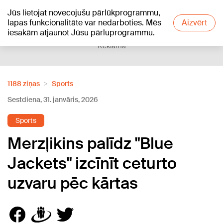
Jūs lietojat novecojušu pārlūkprogrammu,
+23
°C
lapas funkcionalitāte var nedarboties. Mēs
Aizvērt
iesakām atjaunot Jūsu pārluprogrammu.
Reklāma
1188 ziņas
Sports
Sestdiena, 31. janvāris, 2026
Sports
Merzļikins palīdz "Blue
Jackets" izcīnīt ceturto
uzvaru pēc kārtas