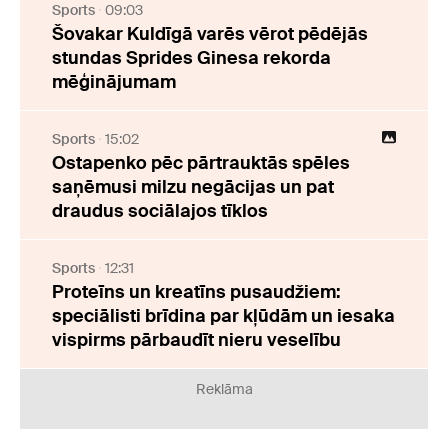
Sports
09:03
Šovakar Kuldīgā varēs vērot pēdējās
stundas Sprides Ginesa rekorda
mēģinājumam
Sports
15:02
Ostapenko pēc pārtrauktās spēles
saņēmusi milzu negācijas un pat
draudus sociālajos tīklos
Sports
12:31
Proteīns un kreatīns pusaudžiem:
speciālisti brīdina par kļūdām un iesaka
vispirms pārbaudīt nieru veselību
Reklāma