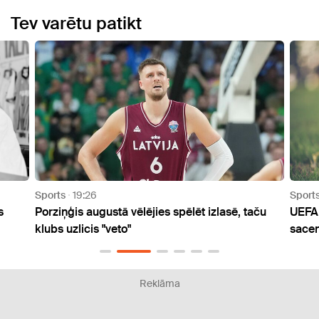
Tev varētu patikt
Sports
13:22
ā vēlējies spēlēt izlasē, taču
UEFA saglabā draudus boiko
to"
sacensības
Reklāma