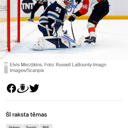
Elvis Merzļikins. Foto: Russell LaBounty-Imagn
Images/Scanpix
Šī raksta tēmas
Hokejs
Sports
NHL