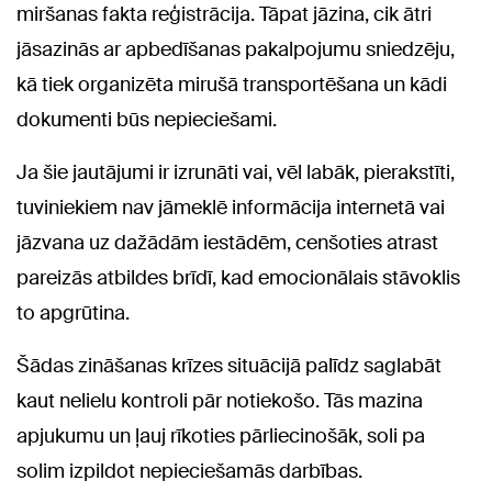
miršanas fakta reģistrācija. Tāpat jāzina, cik ātri
jāsazinās ar apbedīšanas pakalpojumu sniedzēju,
kā tiek organizēta mirušā transportēšana un kādi
dokumenti būs nepieciešami.
Ja šie jautājumi ir izrunāti vai, vēl labāk, pierakstīti,
tuviniekiem nav jāmeklē informācija internetā vai
jāzvana uz dažādām iestādēm, cenšoties atrast
pareizās atbildes brīdī, kad emocionālais stāvoklis
to apgrūtina.
Šādas zināšanas krīzes situācijā palīdz saglabāt
kaut nelielu kontroli pār notiekošo. Tās mazina
apjukumu un ļauj rīkoties pārliecinošāk, soli pa
solim izpildot nepieciešamās darbības.