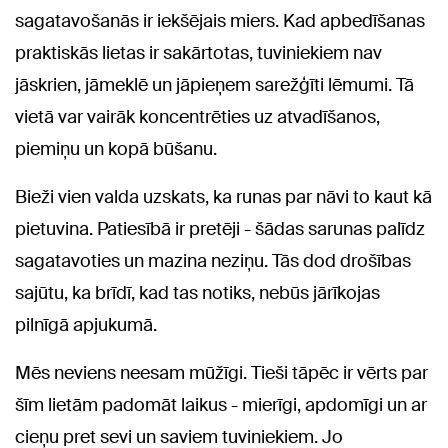
sagatavošanās ir iekšējais miers. Kad apbedīšanas
praktiskās lietas ir sakārtotas, tuviniekiem nav
jāskrien, jāmeklē un jāpieņem sarežģīti lēmumi. Tā
vietā var vairāk koncentrēties uz atvadīšanos,
piemiņu un kopā būšanu.
Bieži vien valda uzskats, ka runas par nāvi to kaut kā
pietuvina. Patiesībā ir pretēji - šādas sarunas palīdz
sagatavoties un mazina neziņu. Tās dod drošības
sajūtu, ka brīdī, kad tas notiks, nebūs jārīkojas
pilnīgā apjukumā.
Mēs neviens neesam mūžīgi. Tieši tāpēc ir vērts par
šīm lietām padomāt laikus - mierīgi, apdomīgi un ar
cieņu pret sevi un saviem tuviniekiem. Jo