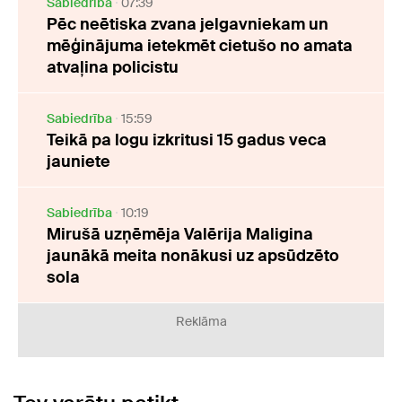
Sabiedrība
07:39
Pēc neētiska zvana jelgavniekam un
mēģinājuma ietekmēt cietušo no amata
atvaļina policistu
Sabiedrība
15:59
Teikā pa logu izkritusi 15 gadus veca
jauniete
Sabiedrība
10:19
Mirušā uzņēmēja Valērija Maligina
jaunākā meita nonākusi uz apsūdzēto
sola
Reklāma