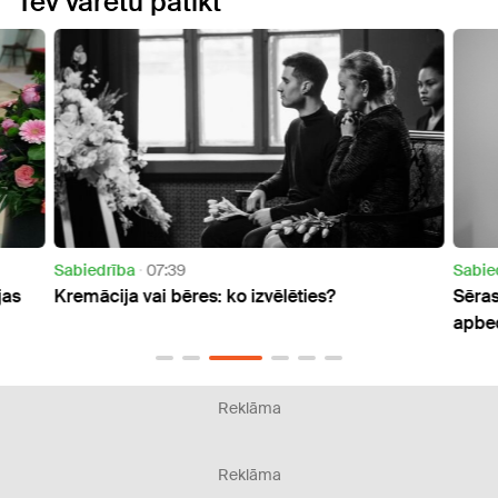
Tev varētu patikt
Sabiedrība
07:39
Sabie
jas
Kremācija vai bēres: ko izvēlēties?
Sēras
apbed
Reklāma
Reklāma