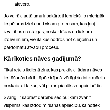
jāievēro.
Jo vairāk jautājumu ir sakārtoti iepriekš, jo mierīgāk
iespējams iziet cauri visam procesam, kas ļauj
izvairīties no steigas, neskaidrības un liekiem
izdevumiem, vienlaikus nodrošinot cieņpilnu un
pārdomātu atvadu procesu.
Kā rīkoties nāves gadījumā?
Tikai retais ikdienā zina, kas praktiski jādara nāves
iestāšanās brīdī. Tāpēc ir īpaši vērtīgi šo informāciju
noskaidrot laikus, vēl pirms pienāk smagais brīdis.
Svarīgi ir saprast darbību secību: kam zvanīt
vispirms, kas izdod miršanas apliecību, kā notiek