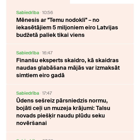
Sabiedrība
10:56
Mēnesis ar "Temu nodokli" – no
iekasētājiem 5 miljoniem eiro Latvijas
budžetā paliek tikai viens
Sabiedrība
16:47
Finanšu eksperts skaidro, kā skaidras
naudas glabāšana mājās var izmaksāt
simtiem eiro gadā
Sabiedrība
17:47
Ūdens sešreiz pārsniedzis normu,
bojāti ceļi un muzeja krājumi: Talsu
novads piešķir naudu plūdu seku
novēršanai