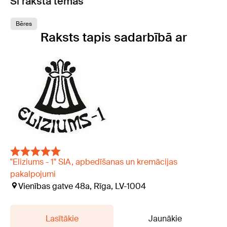
Šī raksta tēmas
Bēres
Raksts tapis sadarbībā ar
"Eliziums - 1" SIA, apbedīšanas un kremācijas
pakalpojumi
Vienības gatve 48a, Rīga, LV-1004
Lasītākie
Jaunākie