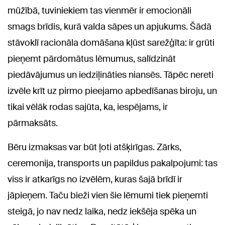
mūžībā, tuviniekiem tas vienmēr ir emocionāli
smags brīdis, kurā valda sāpes un apjukums. Šādā
stāvoklī racionāla domāšana kļūst sarežģīta: ir grūti
pieņemt pārdomātus lēmumus, salīdzināt
piedāvājumus un iedziļināties niansēs. Tāpēc nereti
izvēle krīt uz pirmo pieejamo apbedīšanas biroju, un
tikai vēlāk rodas sajūta, ka, iespējams, ir
pārmaksāts.
Bēru izmaksas var būt ļoti atšķirīgas. Zārks,
ceremonija, transports un papildus pakalpojumi: tas
viss ir atkarīgs no izvēlēm, kuras šajā brīdī ir
jāpieņem. Taču bieži vien šie lēmumi tiek pieņemti
steigā, jo nav nedz laika, nedz iekšēja spēka un