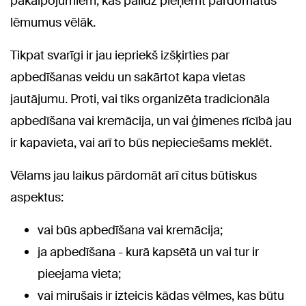
pakalpojumiem, kas palīdz pieņemt pārdomātus
lēmumus vēlāk.
Tikpat svarīgi ir jau iepriekš izšķirties par
apbedīšanas veidu un sakārtot kapa vietas
jautājumu. Proti, vai tiks organizēta tradicionāla
apbedīšana vai kremācija, un vai ģimenes rīcībā jau
ir kapavieta, vai arī to būs nepieciešams meklēt.
Vēlams jau laikus pārdomāt arī citus būtiskus
aspektus:
vai būs apbedīšana vai kremācija;
ja apbedīšana - kurā kapsētā un vai tur ir
pieejama vieta;
vai mirušais ir izteicis kādas vēlmes, kas būtu