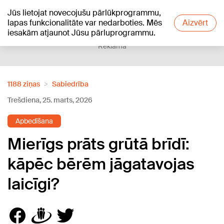
Jūs lietojat novecojušu pārlūkprogrammu,
+17
°C
lapas funkcionalitāte var nedarboties. Mēs
Aizvērt
iesakām atjaunot Jūsu pārluprogrammu.
Reklāma
1188 ziņas
Sabiedrība
Trešdiena, 25. marts, 2026
Apbedīšana
Mierīgs prāts grūtā brīdī:
kāpēc bērēm jāgatavojas
laicīgi?