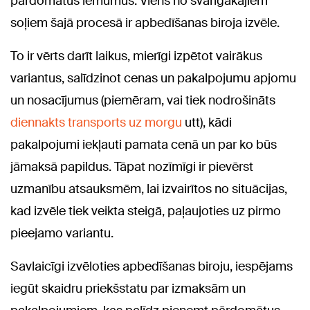
pārdomātus lēmumus. Viens no svarīgākajiem
soļiem šajā procesā ir apbedīšanas biroja izvēle.
To ir vērts darīt laikus, mierīgi izpētot vairākus
variantus, salīdzinot cenas un pakalpojumu apjomu
un nosacījumus (piemēram, vai tiek nodrošināts
diennakts transports uz morgu
utt), kādi
pakalpojumi iekļauti pamata cenā un par ko būs
jāmaksā papildus. Tāpat nozīmīgi ir pievērst
uzmanību atsauksmēm, lai izvairītos no situācijas,
kad izvēle tiek veikta steigā, paļaujoties uz pirmo
pieejamo variantu.
Savlaicīgi izvēloties apbedīšanas biroju, iespējams
iegūt skaidru priekšstatu par izmaksām un