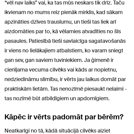
“vēl nav laiks” vai, ka tas mūs neskars tik drīz. Taču
ikvienam no mums reiz pienāk mirklis, kad sākam
apzināties dzīves trauslumu, un tieši tas liek arī
aizdomāties par to, kā vēlamies atvadīties no šīs
pasaules. Patiesībā tieši savlaicīga sagatavošanās
ir viens no lielākajiem atbalstiem, ko varam sniegt
gan sev, gan saviem tuviniekiem. Ja ģimenē ir
cienījama vecuma cilvēks vai kāds ar nopietnu,
nedziedināmu slimību, ir vērts jau laikus domāt par
praktiskām lietām. Tas nenozīmē piesaukt nelaimi -
tas nozīmē būt atbildīgiem un apdomīgiem.
Kāpēc ir vērts padomāt par bērēm?
Neatkarīgi no tā, kādā situācijā cilvēks aiziet