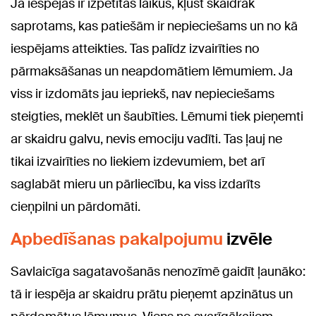
Ja iespējas ir izpētītas laikus, kļūst skaidrāk
saprotams, kas patiešām ir nepieciešams un no kā
iespējams atteikties. Tas palīdz izvairīties no
pārmaksāšanas un neapdomātiem lēmumiem. Ja
viss ir izdomāts jau iepriekš, nav nepieciešams
steigties, meklēt un šaubīties. Lēmumi tiek pieņemti
ar skaidru galvu, nevis emociju vadīti. Tas ļauj ne
tikai izvairīties no liekiem izdevumiem, bet arī
saglabāt mieru un pārliecību, ka viss izdarīts
cieņpilni un pārdomāti.
Apbedīšanas pakalpojumu
izvēle
Savlaicīga sagatavošanās nenozīmē gaidīt ļaunāko:
tā ir iespēja ar skaidru prātu pieņemt apzinātus un