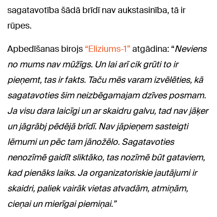
sagatavotība šādā brīdī nav aukstasinība, tā ir
rūpes.
Apbedīšanas birojs
“Eliziums-1”
atgādina: “
Neviens
no mums nav mūžīgs. Un lai arī cik grūti to ir
pieņemt, tas ir fakts. Taču mēs varam izvēlēties, kā
sagatavoties šim neizbēgamajam dzīves posmam.
Ja visu dara laicīgi un ar skaidru galvu, tad nav jāķer
un jāgrābj pēdējā brīdī. Nav jāpieņem sasteigti
lēmumi un pēc tam jānožēlo. Sagatavoties
nenozīmē gaidīt sliktāko, tas nozīmē būt gataviem,
kad pienāks laiks. Ja organizatoriskie jautājumi ir
skaidri, paliek vairāk vietas atvadām, atmiņām,
cieņai un mierīgai piemiņai.”