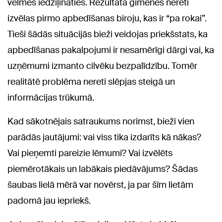
vēlmes iedziļināties. Rezultātā ģimenes nereti
izvēlas pirmo apbedīšanas biroju, kas ir “pa rokai”.
Tieši šādās situācijās bieži veidojas priekšstats, ka
apbedīšanas pakalpojumi ir nesamērīgi dārgi vai, ka
uzņēmumi izmanto cilvēku bezpalīdzību. Tomēr
realitātē problēma nereti slēpjas steigā un
informācijas trūkumā.
Kad sākotnējais satraukums norimst, bieži vien
parādās jautājumi: vai viss tika izdarīts kā nākas?
Vai pieņemti pareizie lēmumi? Vai izvēlēts
piemērotākais un labākais piedāvājums? Šādas
šaubas lielā mērā var novērst, ja par šīm lietām
padomā jau iepriekš.