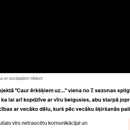
na un sociālajiem tīkliem
ojektā "Caur ērkšķiem uz..." viena no 7. sezonas s
, ka lai arī kopdzīve ar vīru beigusies, abu starpā jo
ecības ar vecāko dēlu, kurš pēc vecāku šķiršanās pali
ušais vīrs netraucētu komunikācijai un