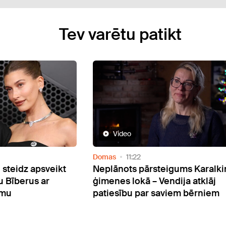
Tev varētu patikt
Video
Domas
11:22
 steidz apsveikt
Neplānots pārsteigums Karalki
u Bīberus ar
ģimenes lokā – Vendija atklāj
umu
patiesību par saviem bērniem