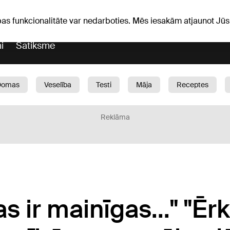
Laika ziņas
Horoskopi
avs
pas funkcionalitāte var nedarboties. Mēs iesakām atjaunot J
i
Satiksme
Domas
Veselība
Testi
Māja
Receptes
Bērni
Auto
1188 play
Sports
Bizness
Reklāma
s ir mainīgas..." "Ēr