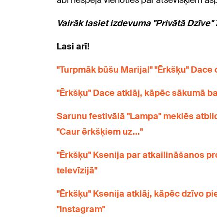
abi nespēja vienoties par atsevišķiem as
Vairāk lasiet izdevuma "Privātā Dzīve" 7
Lasi arī!
"Turpmāk būšu Marija!" "Ērkšķu" Dace 
"Ērkšķu" Dace atklāj, kāpēc sākumā ba
Sarunu festivālā "Lampa" meklēs atbild
"Caur ērkšķiem uz..."
"Ērkšķu" Ksenija par atkailināšanos pr
televīzijā"
"Ērkšķu" Ksenija atklāj, kāpēc dzīvo 
"Instagram"