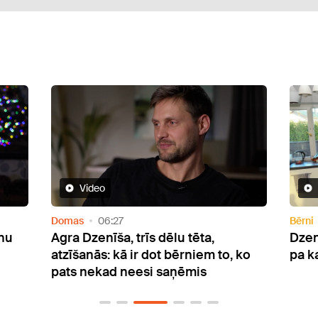
Video
Domas
06:27
Bērni
nu
Agra Dzenīša, trīs dēlu tēta,
Dzenī
atzīšanās: kā ir dot bērniem to, ko
pa k
pats nekad neesi saņēmis