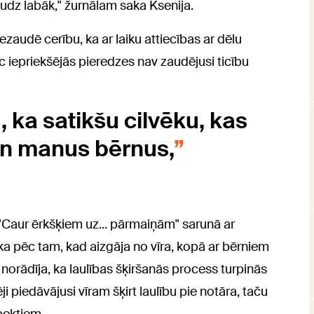
udz labāk," žurnālam saka Ksenija.
ezaudē cerību, ka ar laiku attiecības ar dēlu
pēc iepriekšējās pieredzes nav zaudējusi ticību
 ka satikšu cilvēku, kas
un manus bērnus,
 "Caur ērkšķiem uz... pārmaiņām" sarunā ar
ka pēc tam, kad aizgāja no vīra, kopā ar bērniem
 norādīja, ka laulības šķiršanās process turpinās
i piedāvājusi vīram šķirt laulību pie notāra, taču