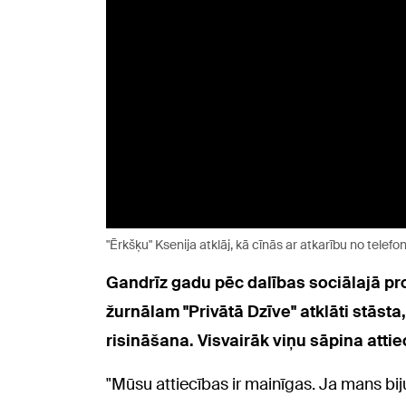
"Ērkšķu" Ksenija atklāj, kā cīnās ar atkarību no telefo
Gandrīz gadu pēc dalības sociālajā pr
žurnālam "Privātā Dzīve" atklāti stāsta
risināšana. Visvairāk viņu sāpina atti
"Mūsu attiecības ir mainīgas. Ja mans bij