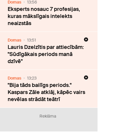
Domas
13:56
Eksperts nosauc 7 profesijas,
kuras mākslīgais intelekts
neaizstās
Domas
13:51
Lauris Dzelzītis par attiecībām:
"Sūdīgākais periods manā
dzīvē"
Domas
13:23
"Bija tāds bailīgs periods."
Kaspars Zāle atklāj, kāpēc vairs
nevēlas strādāt teātrī
Reklāma