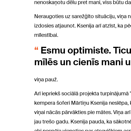
nenoskaņotu dēlu pret mani, viss būtu da
Neraugoties uz sarežģīto situāciju, viņa n
izdosies atjaunot. Ksenija arī atzīst, ka 
mīlestībai.
Esmu optimiste. Ticu,
mīlēs un cienīs mani 
viņa pauž.
Arī iepriekš sociālā projekta turpinājumā
kempera šoferi Mārtiņu Ksenija neslēpa, 
viņai nācās pārvākties pie mātes. Viņa arī
jau trešo gadu. Ksenija pauda, ka sākotnēj