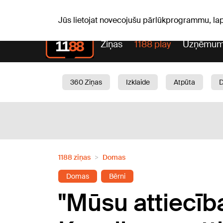
S, 08.08.2026.
+18
°C
Mudīte, Vladislava, Vladisl
Jūs lietojat novecojušu pārlūkprogrammu, la
Ziņas
1188 play
Uzņēmum
360 Ziņas
Izklaide
Atpūta
Aktuāli
Satiksme
Skaistumam
1188 ziņas
Domas
Domas
Bērni
"Mūsu attiecība