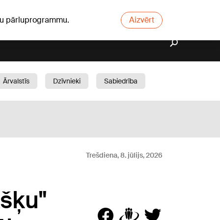
ūsu pārluprogrammu.
Aizvērt
Ārvalstīs
Dzīvnieki
Sabiedrība
Dārzs
Trešdiena, 8. jūlijs, 2026
kšķu"