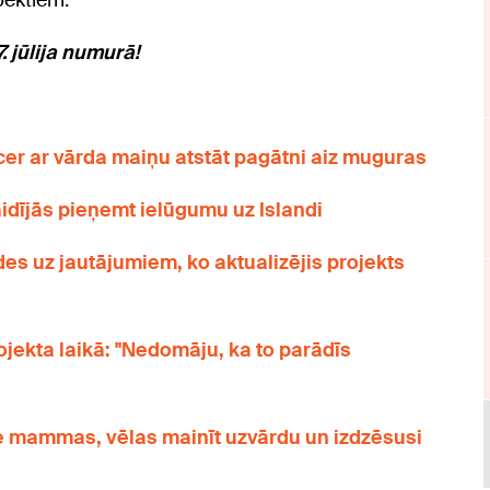
pektiem.
. jūlija numurā!
cer ar vārda maiņu atstāt pagātni aiz muguras
idījās pieņemt ielūgumu uz Islandi
es uz jautājumiem, ko aktualizējis projekts
ojekta laikā: "Nedomāju, ka to parādīs
pie mammas, vēlas mainīt uzvārdu un izdzēsusi