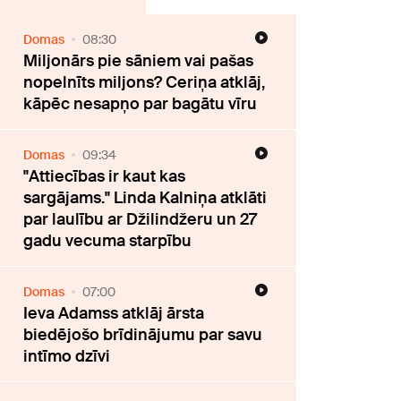
Domas
08:30
Miljonārs pie sāniem vai pašas
nopelnīts miljons? Ceriņa atklāj,
kāpēc nesapņo par bagātu vīru
Domas
09:34
"Attiecības ir kaut kas
sargājams." Linda Kalniņa atklāti
par laulību ar Džilindžeru un 27
gadu vecuma starpību
Domas
07:00
Ieva Adamss atklāj ārsta
biedējošo brīdinājumu par savu
intīmo dzīvi