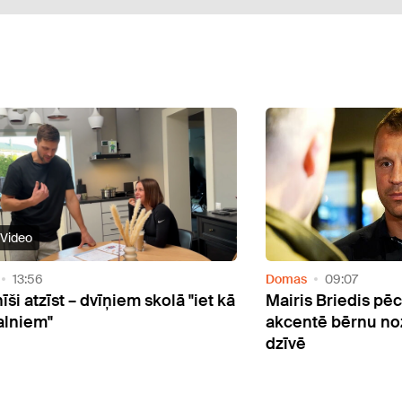
Video
13:56
Domas
09:07
ši atzīst – dvīņiem skolā "iet kā
Mairis Briedis pēc
alniem"
akcentē bērnu no
dzīvē