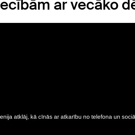
tiecībām ar vecāko d