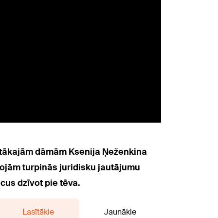
pilgtākajām dāmām Ksenija Ņeženkina
projām turpinās juridisku jautājumu
cus dzīvot pie tēva.
Lasītākie
Jaunākie