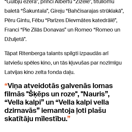
“Gulbju ezerā”, princi Albertu “Žizelē”, titullomu
baletā “Šakuntala”, Gireju “Bahčisarajas strūklakā”,
Pēru Gintu, Fēbu “Parīzes Dievmātes katedrālē”,
Franci “Pie Zilās Donavas” un Romeo “Romeo un
Džuljetā”.
Tāpat Ritenberga talants spilgti izpaudās arī
latviešu spēles kino, un tās kļuvušas par nozīmīgu
Latvijas kino zelta fonda daļu.
Viņa atveidotās galvenās lomas
filmās "Šķēps un roze", "Nauris”,
“Vella kalpi” un “Vella kalpi vella
dzirnavās” iemantoja ļoti plašu
skatītāju mīlestību.