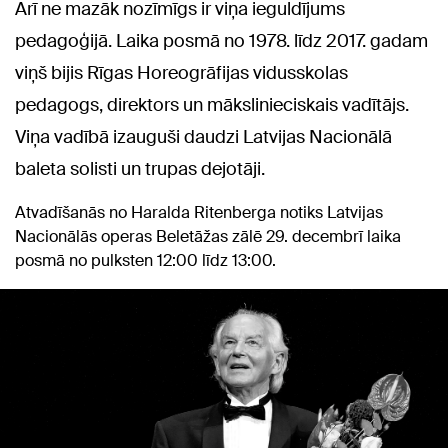
Arī ne mazāk nozīmīgs ir viņa ieguldījums
pedagoģijā. Laika posmā no 1978. līdz 2017. gadam
viņš bijis Rīgas Horeogrāfijas vidusskolas
pedagogs, direktors un mākslinieciskais vadītājs.
Viņa vadībā izauguši daudzi Latvijas Nacionālā
baleta solisti un trupas dejotāji.
Atvadīšanās no Haralda Ritenberga notiks Latvijas
Nacionālās operas Beletāžas zālē 29. decembrī laika
posmā no pulksten 12:00 līdz 13:00.