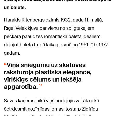
un balets.
Haralds Ritenbergs dzimis 1932. gada 11. maijā,
Rīgā. Vēlāk kļuva par vienu no spilgtākajiem
pēckara paaudzes romantiskā baleta ideāliem,
dejojot baleta trupā laika posmā no 1951. līdz 1977.
gadam.
Viņa sniegumu uz skatuves
raksturoja plastiska elegance,
vīrišķīgs cēlums un iekšēja
apgarotība.
Savas karjeras laikā viņš nodejojis vairāk nekā
četrdesmit nozīmīgas lomas, tostarp Zigfrīdu