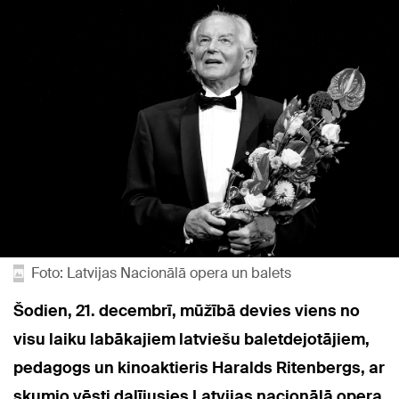
Foto: Latvijas Nacionālā opera un balets
Šodien, 21. decembrī, mūžībā devies viens no
visu laiku labākajiem latviešu baletdejotājiem,
pedagogs un kinoaktieris Haralds Ritenbergs, ar
skumjo vēsti dalījusies Latvijas nacionālā opera