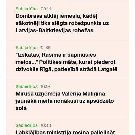
Sabiedrība
09:14
Dombrava atklāj iemeslu, kādēļ
sākotnēji tika slēgts robežpunkts uz
Latvijas-Baltkrievijas robežas
Sabiedrība
12:39
"Izskatās, Rasima ir sapinusies
melos..." Politiķes māte, kurai piederot
dzīvoklis Rīgā, patiesībā strādā Latgalē
Sabiedrība
10:19
Mirušā uzņēmēja Valērija Maligina
jaunākā meita nonākusi uz apsūdzēto
sola
Sabiedrība
10:43
Labklājības ministrija rosina palielināt