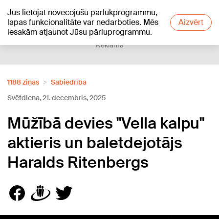
Jūs lietojat novecojušu pārlūkprogrammu,
+18
°C
lapas funkcionalitāte var nedarboties. Mēs
Aizvērt
iesakām atjaunot Jūsu pārluprogrammu.
Reklāma
1188 ziņas
Sabiedrība
Svētdiena, 21. decembris, 2025
Mūžībā devies "Vella kalpu"
aktieris un baletdejotājs
Haralds Ritenbergs