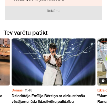
Reklāma
Tev varētu patikt
Domas
11:48
Izklai
la
Dziedātāja Emīlija Bērziņa ar aizkustinošu
"Mums
vēstījumu lūdz līdzcilvēku palīdzību
Rancā