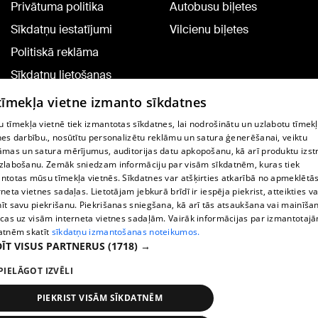
Privātuma politika
Autobusu biļetes
Sīkdatņu iestatījumi
Vilcienu biļetes
Politiskā reklāma
Sīkdatņu lietošanas
noteikumi
 tīmekļa vietne izmanto sīkdatnes
Komentāru pievienošana
 tīmekļa vietnē tiek izmantotas sīkdatnes, lai nodrošinātu un uzlabotu tīmek
nes darbību., nosūtītu personalizētu reklāmu un satura ģenerēšanai, veiktu
āmas un satura mērījumus, auditorijas datu apkopošanu, kā arī produktu izst
TV programma
zlabošanu. Zemāk sniedzam informāciju par visām sīkdatnēm, kuras tiek
Līguma noteikumi
ntotas mūsu tīmekļa vietnēs. Sīkdatnes var atšķirties atkarībā no apmeklētā
rneta vietnes sadaļas. Lietotājam jebkurā brīdī ir iespēja piekrist, atteikties va
360 Ziņu kontakti
īt savu piekrišanu. Piekrišanas sniegšana, kā arī tās atsaukšana vai mainīša
ecas uz visām interneta vietnes sadaļām. Vairāk informācijas par izmantotaj
Helio Media
atnēm skatīt
sīkdatņu izmantošanas noteikumos.
ĪT VISUS PARTNERUS
(1718) →
Portāla palīdzības dienests: e-pasts -
info@1188.lv
PIELĀGOT IZVĒLI
Copyright © 2004-2026 SIA HELIO MEDIA.
All rights reserved.
PIEKRIST VISĀM SĪKDATNĒM