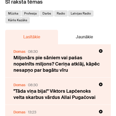
Šī raksta tēmas
Mūzika
Profesija
Darbs
Radio
Latvijas Radio
Kārlis Kazāks
Lasītākie
Jaunākie
Domas
08:30
Miljonārs pie sāniem vai pašas
nopelnīts miljons? Ceriņa atklāj, kāpēc
nesapņo par bagātu vīru
Domas
08:30
"Tāda viņa bija!" Viktors Lapčenoks
velta skarbus vārdus Allai Pugačovai
Domas
13:23