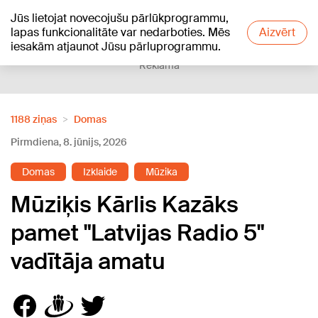
Jūs lietojat novecojušu pārlūkprogrammu,
+19
°C
lapas funkcionalitāte var nedarboties. Mēs
Aizvērt
iesakām atjaunot Jūsu pārluprogrammu.
Reklāma
1188 ziņas
Domas
Pirmdiena, 8. jūnijs, 2026
Domas
Izklaide
Mūzika
Mūziķis Kārlis Kazāks
pamet "Latvijas Radio 5"
vadītāja amatu