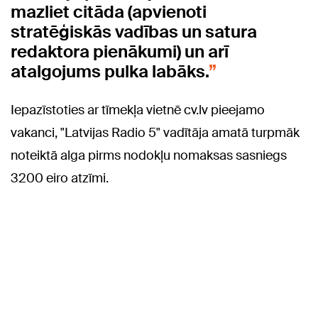
mazliet citāda (apvienoti
stratēģiskās vadības un satura
redaktora pienākumi) un arī
atalgojums pulka labāks.
Iepazīstoties ar tīmekļa vietnē cv.lv pieejamo
vakanci, "Latvijas Radio 5" vadītāja amatā turpmāk
noteiktā alga pirms nodokļu nomaksas sasniegs
3200 eiro atzīmi.