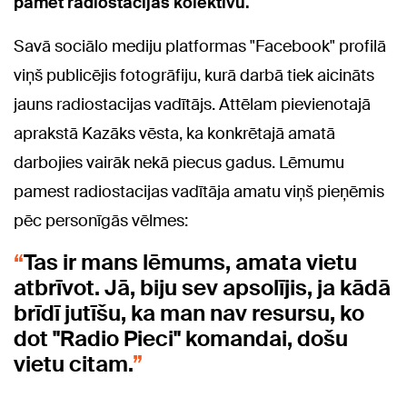
pamet radiostacijas kolektīvu.
Savā sociālo mediju platformas "Facebook" profilā
viņš publicējis fotogrāfiju, kurā darbā tiek aicināts
jauns radiostacijas vadītājs. Attēlam pievienotajā
aprakstā Kazāks vēsta, ka konkrētajā amatā
darbojies vairāk nekā piecus gadus. Lēmumu
pamest radiostacijas vadītāja amatu viņš pieņēmis
pēc personīgās vēlmes:
Tas ir mans lēmums, amata vietu
atbrīvot. Jā, biju sev apsolījis, ja kādā
brīdī jutīšu, ka man nav resursu, ko
dot "Radio Pieci" komandai, došu
vietu citam.