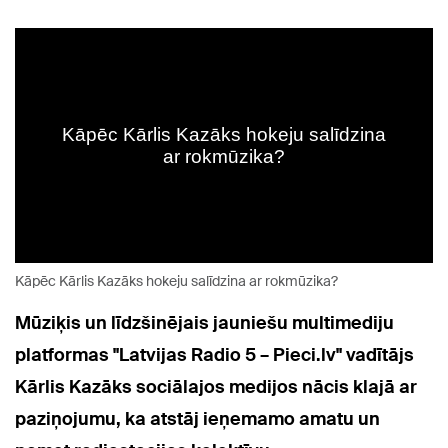
Kāpēc Kārlis Kazāks hokeju salīdzina ar rokmūzika?
Mūziķis un līdzšinējais jauniešu multimediju
platformas "Latvijas Radio 5 – Pieci.lv" vadītājs
Kārlis Kazāks sociālajos medijos nācis klajā ar
paziņojumu, ka atstāj ieņemamo amatu un