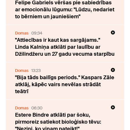
Felipe Gabriels vēršas pie sabiedrības
ar emocionālu lūgumu: "Lūdzu, nedariet
to bērniem un jauniešiem"
Domas
09:34
"Attiecības ir kaut kas sargājams."
Linda Kalniņa atklāti par laulību ar
Džilindžeru un 27 gadu vecuma starpību
Domas
13:23
"Bija tāds bailīgs periods." Kaspars Zāle
atklāj, kāpēc vairs nevēlas strādāt
teātrī
Domas
06:30
Estere Bindre atklāti par šoku,
pirmoreiz satiekot bioloģisko tēvu:
"Nezini, ko viņam pateikt!"