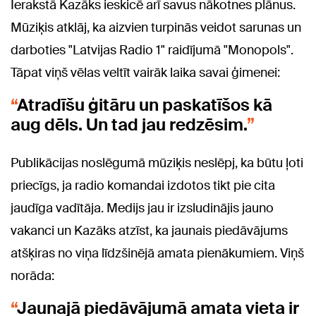
Ierakstā Kazāks ieskicē arī savus nākotnes plānus.
Mūziķis atklāj, ka aizvien turpinās veidot sarunas un
darboties "Latvijas Radio 1" raidījumā "Monopols".
Tāpat viņš vēlas veltīt vairāk laika savai ģimenei:
Atradīšu ģitāru un paskatīšos kā
aug dēls. Un tad jau redzēsim.
Publikācijas noslēgumā mūziķis neslēpj, ka būtu ļoti
priecīgs, ja radio komandai izdotos tikt pie cita
jaudīga vadītāja. Medijs jau ir izsludinājis jauno
vakanci un Kazāks atzīst, ka jaunais piedāvājums
atšķiras no viņa līdzšinējā amata pienākumiem. Viņš
norāda:
Jaunajā piedāvājumā amata vieta ir