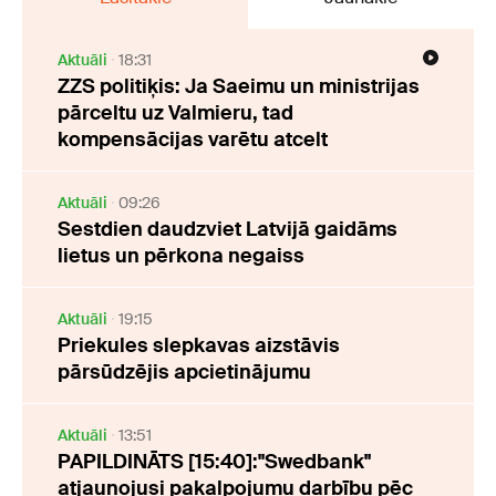
Aktuāli
18:31
ZZS politiķis: Ja Saeimu un ministrijas
pārceltu uz Valmieru, tad
kompensācijas varētu atcelt
Aktuāli
09:26
Sestdien daudzviet Latvijā gaidāms
lietus un pērkona negaiss
Aktuāli
19:15
Priekules slepkavas aizstāvis
pārsūdzējis apcietinājumu
Aktuāli
13:51
PAPILDINĀTS [15:40]:"Swedbank"
atjaunojusi pakalpojumu darbību pēc