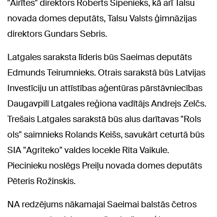
"Airītes" direktors Roberts Sipenieks, kā arī Talsu
novada domes deputāts, Talsu Valsts ģimnāzijas
direktors Gundars Sebris.
Latgales saraksta līderis būs Saeimas deputāts
Edmunds Teirumnieks. Otrais sarakstā būs Latvijas
Investīciju un attīstības aģentūras pārstāvniecības
Daugavpilī Latgales reģiona vadītājs Andrejs Zelčs.
Trešais Latgales sarakstā būs alus darītavas "Rols
ols" saimnieks Rolands Keišs, savukārt ceturtā būs
SIA "Agriteko" valdes locekle Rita Vaikule.
Piecinieku noslēgs Preiļu novada domes deputāts
Pēteris Rožinskis.
NA redzējums nākamajai Saeimai balstās četros