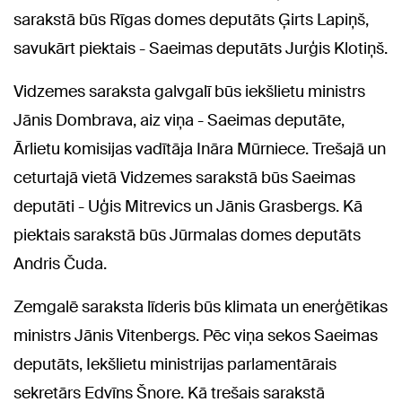
sarakstā būs Rīgas domes deputāts Ģirts Lapiņš,
savukārt piektais - Saeimas deputāts Jurģis Klotiņš.
Vidzemes saraksta galvgalī būs iekšlietu ministrs
Jānis Dombrava, aiz viņa - Saeimas deputāte,
Ārlietu komisijas vadītāja Ināra Mūrniece. Trešajā un
ceturtajā vietā Vidzemes sarakstā būs Saeimas
deputāti - Uģis Mitrevics un Jānis Grasbergs. Kā
piektais sarakstā būs Jūrmalas domes deputāts
Andris Čuda.
Zemgalē saraksta līderis būs klimata un enerģētikas
ministrs Jānis Vitenbergs. Pēc viņa sekos Saeimas
deputāts, Iekšlietu ministrijas parlamentārais
sekretārs Edvīns Šnore. Kā trešais sarakstā