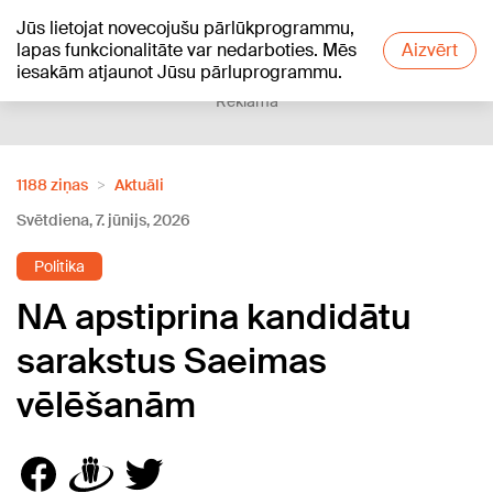
Jūs lietojat novecojušu pārlūkprogrammu,
+17
°C
lapas funkcionalitāte var nedarboties. Mēs
Aizvērt
iesakām atjaunot Jūsu pārluprogrammu.
Reklāma
1188 ziņas
Aktuāli
Svētdiena, 7. jūnijs, 2026
Politika
NA apstiprina kandidātu
sarakstus Saeimas
vēlēšanām