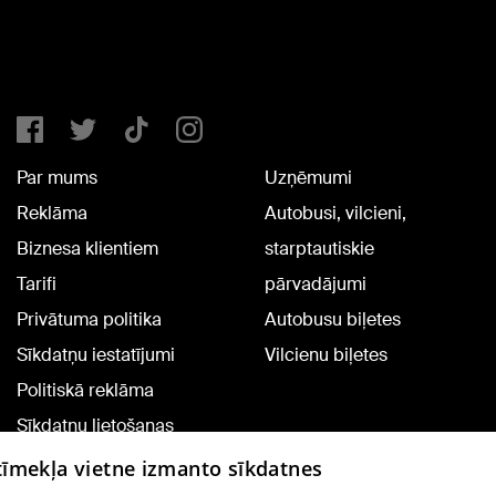
Par mums
Uzņēmumi
Reklāma
Autobusi, vilcieni,
Biznesa klientiem
starptautiskie
Tarifi
pārvadājumi
Privātuma politika
Autobusu biļetes
Sīkdatņu iestatījumi
Vilcienu biļetes
Politiskā reklāma
Sīkdatņu lietošanas
noteikumi
 tīmekļa vietne izmanto sīkdatnes