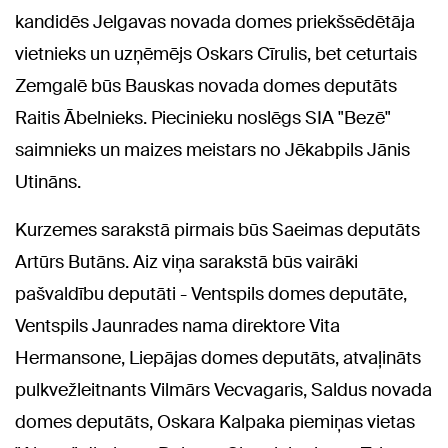
kandidēs Jelgavas novada domes priekšsēdētāja
vietnieks un uzņēmējs Oskars Cīrulis, bet ceturtais
Zemgalē būs Bauskas novada domes deputāts
Raitis Ābelnieks. Piecinieku noslēgs SIA "Bezē"
saimnieks un maizes meistars no Jēkabpils Jānis
Utināns.
Kurzemes sarakstā pirmais būs Saeimas deputāts
Artūrs Butāns. Aiz viņa sarakstā būs vairāki
pašvaldību deputāti - Ventspils domes deputāte,
Ventspils Jaunrades nama direktore Vita
Hermansone, Liepājas domes deputāts, atvaļināts
pulkvežleitnants Vilmārs Vecvagaris, Saldus novada
domes deputāts, Oskara Kalpaka piemiņas vietas