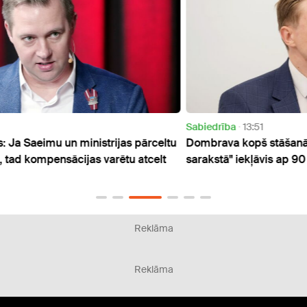
Sabiedrība
13:51
Sabie
celtu
Dombrava kopš stāšanās amatā "melnajā
KNAB 
elt
sarakstā" iekļāvis ap 90 ārvalstnieku
dzīvo
Reklāma
Reklāma