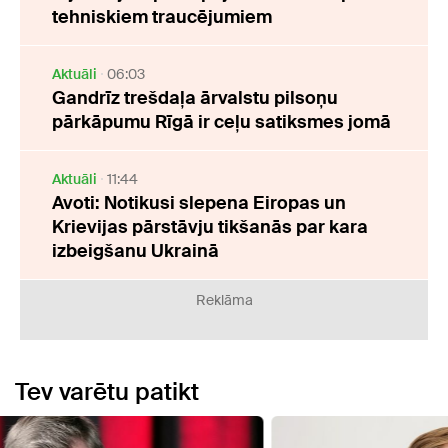
tehniskiem traucējumiem
Aktuāli
06:03
Gandrīz trešdaļa ārvalstu pilsoņu
pārkāpumu Rīgā ir ceļu satiksmes jomā
Aktuāli
11:44
Avoti: Notikusi slepena Eiropas un
Krievijas pārstāvju tikšanās par kara
izbeigšanu Ukrainā
Reklāma
Tev varētu patikt