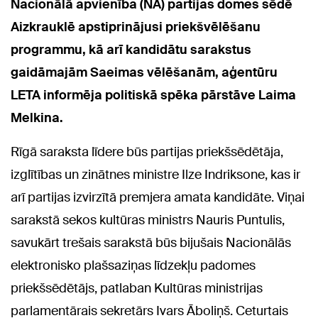
Nacionālā apvienība (NA) partijas domes sēdē
Aizkrauklē apstiprinājusi priekšvēlēšanu
programmu, kā arī kandidātu sarakstus
gaidāmajām Saeimas vēlēšanām, aģentūru
LETA informēja politiskā spēka pārstāve Laima
Melkina.
Rīgā saraksta līdere būs partijas priekšsēdētāja,
izglītības un zinātnes ministre Ilze Indriksone, kas ir
arī partijas izvirzītā premjera amata kandidāte. Viņai
sarakstā sekos kultūras ministrs Nauris Puntulis,
savukārt trešais sarakstā būs bijušais Nacionālās
elektronisko plašsaziņas līdzekļu padomes
priekšsēdētājs, patlaban Kultūras ministrijas
parlamentārais sekretārs Ivars Āboliņš. Ceturtais