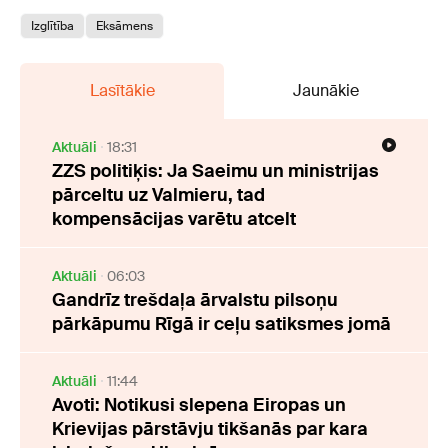
Izglītība
Eksāmens
Lasītākie
Jaunākie
Aktuāli
18:31
ZZS politiķis: Ja Saeimu un ministrijas
pārceltu uz Valmieru, tad
kompensācijas varētu atcelt
Aktuāli
06:03
Gandrīz trešdaļa ārvalstu pilsoņu
pārkāpumu Rīgā ir ceļu satiksmes jomā
Aktuāli
11:44
Avoti: Notikusi slepena Eiropas un
Krievijas pārstāvju tikšanās par kara