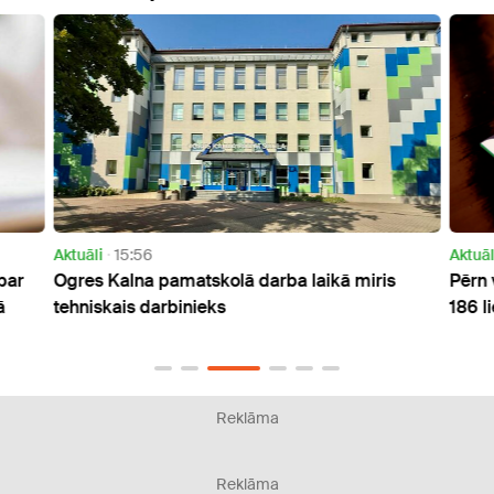
Aktuāli
15:56
Aktuāl
par
Ogres Kalna pamatskolā darba laikā miris
Pērn 
ā
tehniskais darbinieks
186 l
Reklāma
Reklāma