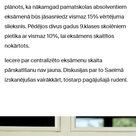
plānots, ka nākamgad pamatskolas absolventiem
eksāmenā būs jāsasniedz vismaz 15% vērtējuma
slieksnis. Pēdējos divus gadus 9.klases skolēniem
pietika ar vismaz 10%, lai eksāmens skaitītos
nokārtots.
Iecere par centralizēto eksāmenu skaita
pārskatīšanu nav jauna. Diskusijas par to Saeimā
izskanējušas vairākkārt, tostarp pagājušajā rudenī.