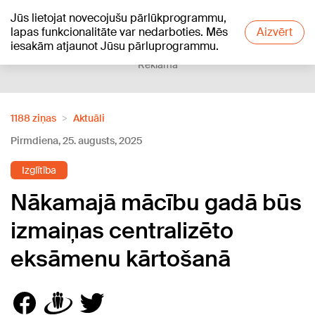
Jūs lietojat novecojušu pārlūkprogrammu,
+17
°C
lapas funkcionalitāte var nedarboties. Mēs
Aizvērt
iesakām atjaunot Jūsu pārluprogrammu.
Reklāma
1188 ziņas
Aktuāli
Pirmdiena, 25. augusts, 2025
Izglītība
Nākamajā mācību gadā būs
izmaiņas centralizēto
eksāmenu kārtošanā