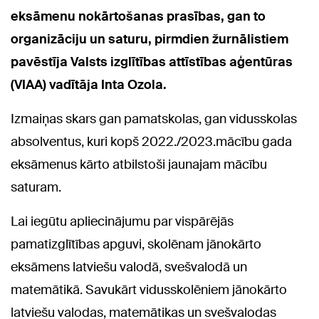
eksāmenu nokārtošanas prasības, gan to
organizāciju un saturu, pirmdien žurnālistiem
pavēstīja Valsts izglītības attīstības aģentūras
(VIAA) vadītāja Inta Ozola.
Izmaiņas skars gan pamatskolas, gan vidusskolas
absolventus, kuri kopš 2022./2023.mācību gada
eksāmenus kārto atbilstoši jaunajam mācību
saturam.
Lai iegūtu apliecinājumu par vispārējās
pamatizglītības apguvi, skolēnam jānokārto
eksāmens latviešu valodā, svešvalodā un
matemātikā. Savukārt vidusskolēniem jānokārto
latviešu valodas, matemātikas un svešvalodas