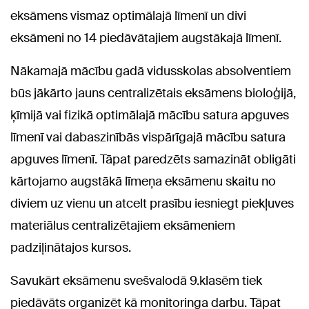
eksāmens vismaz optimālajā līmenī un divi
eksāmeni no 14 piedāvātajiem augstākajā līmenī.
Nākamajā mācību gadā vidusskolas absolventiem
būs jākārto jauns centralizētais eksāmens bioloģijā,
ķīmijā vai fizikā optimālajā mācību satura apguves
līmenī vai dabaszinībās vispārīgajā mācību satura
apguves līmenī. Tāpat paredzēts samazināt obligāti
kārtojamo augstākā līmeņa eksāmenu skaitu no
diviem uz vienu un atcelt prasību iesniegt piekļuves
materiālus centralizētajiem eksāmeniem
padziļinātajos kursos.
Savukārt eksāmenu svešvalodā 9.klasēm tiek
piedāvāts organizēt kā monitoringa darbu. Tāpat