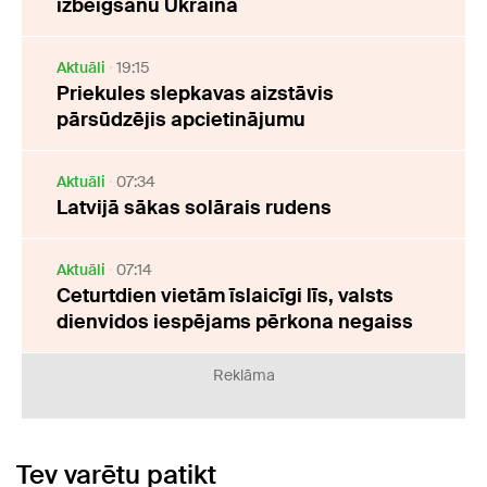
izbeigšanu Ukrainā
Aktuāli
19:15
Priekules slepkavas aizstāvis
pārsūdzējis apcietinājumu
Aktuāli
07:34
Latvijā sākas solārais rudens
Aktuāli
07:14
Ceturtdien vietām īslaicīgi līs, valsts
dienvidos iespējams pērkona negaiss
Reklāma
Tev varētu patikt