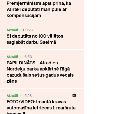
Premjerministrs apstiprina, ka
vairāki deputāti manipulē ar
kompensācijām
Aktuāli
09:23
81 deputāts no 100 vēlētos
saglabāt darbu Saeimā
Aktuāli
16:53
PAPILDINĀTS – Atradies
Nordeķu parka apkārtnē Rīgā
pazudušais sešus gadus vecais
zēns
Aktuāli
15:28
FOTO/VIDEO: Imantā kravas
automašīna ietriecas 1. maršruta
tramvajā