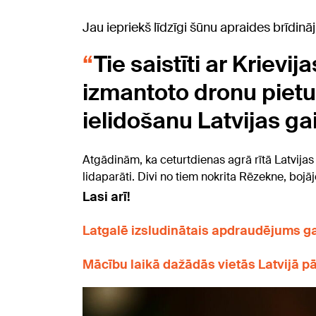
Jau iepriekš līdzīgi šūnu apraides brīdinā
Tie saistīti ar Krievi
izmantoto dronu piet
ielidošanu Latvijas ga
Atgādinām, ka ceturtdienas agrā rītā Latvijas t
lidaparāti. Divi no tiem nokrita Rēzekne, boj
Lasi arī!
Latgalē izsludinātais apdraudējums gai
Mācību laikā dažādās vietās Latvijā pār