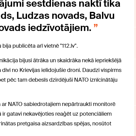
ājumi sestdienas naktī tika
ads, Ludzas novads, Balvu
ovads iedzīvotājiem.
ja publicēta arī vietnē "112.lv".
nikācija bijusi ātrāka un skaidrāka nekā iepriekšējā
divi no Krievijas ielidojušie droni. Daudzi vispirms
et pēc tam debesīs dzirdējuši NATO iznīcinātāju
ā ar NATO sabiedrotajiem nepārtraukti monitorē
ir gatavi nekavējoties reaģēt uz potenciāliem
inātas pretgaisa aizsardzības spējas, nosūtot