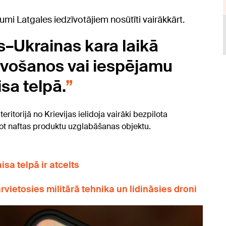
jumi Latgales iedzīvotājiem nosūtīti vairākkārt.
jas–Ukrainas kara laikā
uvošanos vai iespējamu
isa telpā.
eritorijā no Krievijas ielidoja vairāki bezpilota
ājot naftas produktu uzglabāšanas objektu.
sa telpā ir atcelts
vietosies militārā tehnika un lidināsies droni