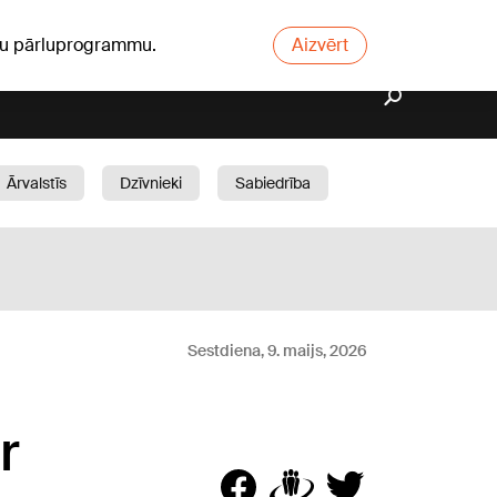
ūsu pārluprogrammu.
Aizvērt
Ārvalstīs
Dzīvnieki
Sabiedrība
Dārzs
Sestdiena, 9. maijs, 2026
r