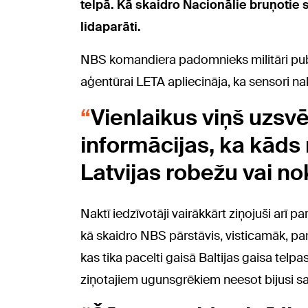
telpā. Kā skaidro Nacionālie bruņotie s
lidaparāti.
NBS komandiera padomnieks militāri pub
aģentūrai LETA apliecināja, ka sensori nak
Vienlaikus viņš uzsvē
informācijas, ka kāds
Latvijas robežu vai nokr
Naktī iedzīvotāji vairākkārt ziņojuši arī
kā skaidro NBS pārstāvis, visticamāk, par
kas tika pacelti gaisā Baltijas gaisa telp
ziņotajiem ugunsgrēkiem neesot bijusi sa