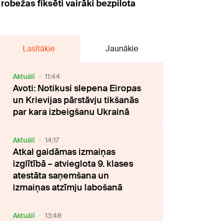
robežas fiksēti vairāki bezpilota
Lasītākie
Jaunākie
Aktuāli
11:44
Avoti: Notikusi slepena Eiropas
un Krievijas pārstāvju tikšanās
par kara izbeigšanu Ukrainā
Aktuāli
14:17
Atkal gaidāmas izmaiņas
izglītībā – atvieglota 9. klases
atestāta saņemšana un
izmaiņas atzīmju labošanā
Aktuāli
13:48