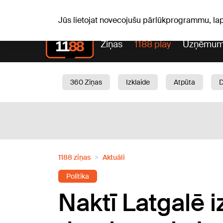
Laika z
C, 06.08.2026.
+24
°C
Aisma, Askolds
Jūs lietojat novecojušu pārlūkprogrammu, la
Ziņas
1188 play
Uzņēmum
360 Ziņas
Izklaide
Atpūta
Aktuāli
Satiksme
Skaistumam
1188 ziņas
Aktuāli
Politika
Naktī Latgalē i