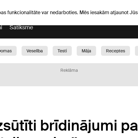
iņas
Horoskopi
pas funkcionalitāte var nedarboties. Mēs iesakām atjaunot J
i
Satiksme
Domas
Veselība
Testi
Māja
Receptes
Bērni
Auto
1188 play
Sports
Bizness
Reklāma
zsūtīti brīdinājumi pa