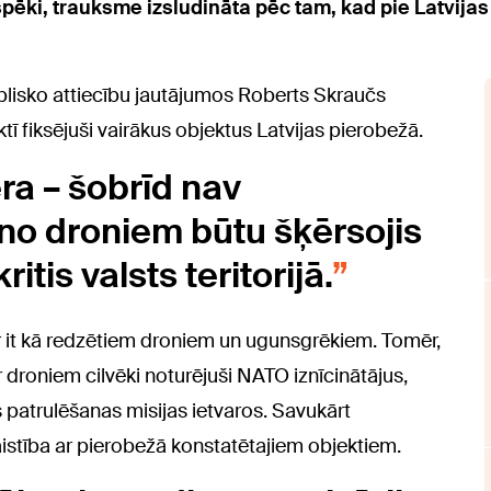
pēki, trauksme izsludināta pēc tam, kad pie Latvijas 
lisko attiecību jautājumos Roberts Skraučs
tī fiksējuši vairākus objektus Latvijas pierobežā.
ra – šobrīd nav
 no droniem būtu šķērsojis
itis valsts teritorijā.
 par it kā redzētiem droniem un ugunsgrēkiem. Tomēr,
 droniem cilvēki noturējuši NATO iznīcinātājus,
as patrulēšanas misijas ietvaros. Savukārt
istība ar pierobežā konstatētajiem objektiem.