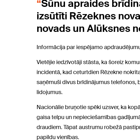
Šūnu apraides brīdin
izsūtīti Rēzeknes nov
novads un Alūksnes n
Informācija par iespējamo apdraudējumu bi
Vietējie iedzīvotāji stāsta, ka šoreiz komu
incidentā, kad ceturtdien Rēzekne nokrita 
saņēmuši divus brīdinājumus telefonos, b
lidojumus.
Nacionālie bruņotie spēki uzsver, ka kop
gaisa telpu un nepieciešamības gadījumā 
draudiem. Tāpat austrumu robežā pastipr
papildu vienības.