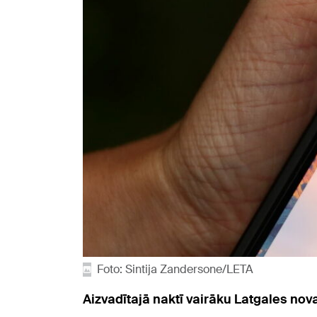
Foto: Sintija Zandersone/LETA
Aizvadītajā naktī vairāku Latgales n