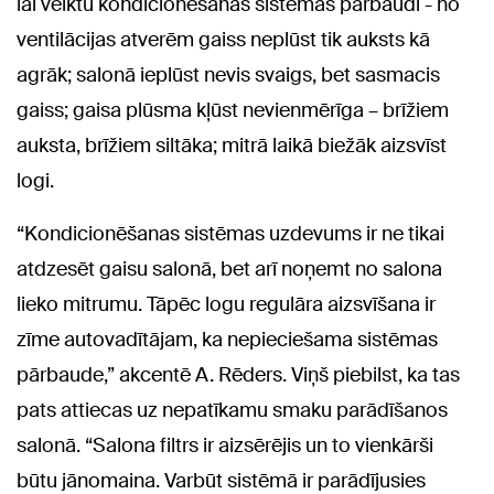
lai veiktu kondicionēšanas sistēmas pārbaudi - no
ventilācijas atverēm gaiss neplūst tik auksts kā
agrāk; salonā ieplūst nevis svaigs, bet sasmacis
gaiss; gaisa plūsma kļūst nevienmērīga – brīžiem
auksta, brīžiem siltāka; mitrā laikā biežāk aizsvīst
logi.
“Kondicionēšanas sistēmas uzdevums ir ne tikai
atdzesēt gaisu salonā, bet arī noņemt no salona
lieko mitrumu. Tāpēc logu regulāra aizsvīšana ir
zīme autovadītājam, ka nepieciešama sistēmas
pārbaude,” akcentē A. Rēders. Viņš piebilst, ka tas
pats attiecas uz nepatīkamu smaku parādīšanos
salonā. “Salona filtrs ir aizsērējis un to vienkārši
būtu jānomaina. Varbūt sistēmā ir parādījusies