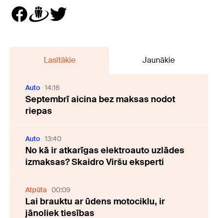
Lasītākie
Jaunākie
Auto
14:16
Septembrī aicina bez maksas nodot
riepas
Auto
13:40
No kā ir atkarīgas elektroauto uzlādes
izmaksas? Skaidro Viršu eksperti
Atpūta
00:09
Lai brauktu ar ūdens motociklu, ir
jānoliek tiesības