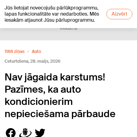
Jūs lietojat novecojušu pārlūkprogrammu,
+20
°C
lapas funkcionalitāte var nedarboties. Mēs
Aizvērt
iesakām atjaunot Jūsu pārluprogrammu.
Reklāma
1188 ziņas
Auto
Ceturtdiena, 28. maijs, 2026
Nav jāgaida karstums!
Pazīmes, ka auto
kondicionierim
nepieciešama pārbaude