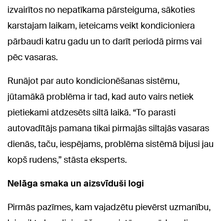
izvairītos no nepatīkama pārsteiguma, sākoties
karstajam laikam, ieteicams veikt kondicioniera
pārbaudi katru gadu un to darīt periodā pirms vai
pēc vasaras.
Runājot par auto kondicionēšanas sistēmu,
jūtamākā problēma ir tad, kad auto vairs netiek
pietiekami atdzesēts siltā laikā. “To parasti
autovadītājs pamana tikai pirmajās siltajās vasaras
dienās, taču, iespējams, problēma sistēmā bijusi jau
kopš rudens,” stāsta eksperts.
Nelāga smaka un aizsvīduši logi
Pirmās pazīmes, kam vajadzētu pievērst uzmanību,