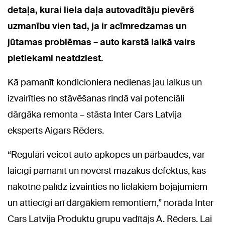
detaļa, kurai liela daļa autovadītāju pievērš
uzmanību vien tad, ja ir acīmredzamas un
jūtamas problēmas – auto karstā laikā vairs
pietiekami neatdziest.
Kā pamanīt kondicioniera nedienas jau laikus un
izvairīties no stāvēšanas rindā vai potenciāli
dārgāka remonta – stāsta Inter Cars Latvija
eksperts Aigars Rēders.
“Regulāri veicot auto apkopes un pārbaudes, var
laicīgi pamanīt un novērst mazākus defektus, kas
nākotnē palīdz izvairīties no lielākiem bojājumiem
un attiecīgi arī dārgākiem remontiem,” norāda Inter
Cars Latvija Produktu grupu vadītājs A. Rēders. Lai