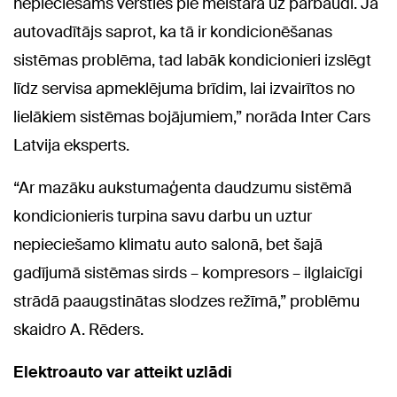
nepieciešams vērsties pie meistara uz pārbaudi. Ja
autovadītājs saprot, ka tā ir kondicionēšanas
sistēmas problēma, tad labāk kondicionieri izslēgt
līdz servisa apmeklējuma brīdim, lai izvairītos no
lielākiem sistēmas bojājumiem,” norāda Inter Cars
Latvija eksperts.
“Ar mazāku aukstumaģenta daudzumu sistēmā
kondicionieris turpina savu darbu un uztur
nepieciešamo klimatu auto salonā, bet šajā
gadījumā sistēmas sirds – kompresors – ilglaicīgi
strādā paaugstinātas slodzes režīmā,” problēmu
skaidro A. Rēders.
Elektroauto var atteikt uzlādi