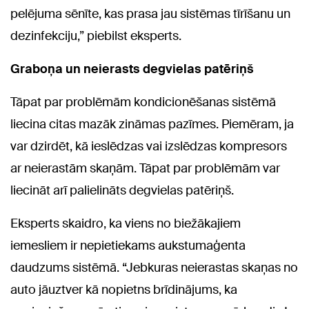
pelējuma sēnīte, kas prasa jau sistēmas tīrīšanu un
dezinfekciju,” piebilst eksperts.
Graboņa un neierasts degvielas patēriņš
Tāpat par problēmām kondicionēšanas sistēmā
liecina citas mazāk zināmas pazīmes. Piemēram, ja
var dzirdēt, kā ieslēdzas vai izslēdzas kompresors
ar neierastām skaņām. Tāpat par problēmām var
liecināt arī palielināts degvielas patēriņš.
Eksperts skaidro, ka viens no biežākajiem
iemesliem ir nepietiekams aukstumaģenta
daudzums sistēmā. “Jebkuras neierastas skaņas no
auto jāuztver kā nopietns brīdinājums, ka