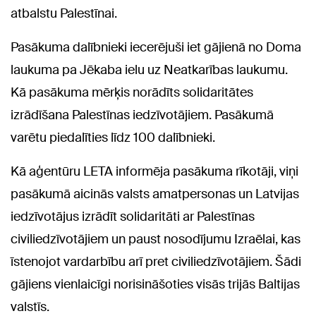
atbalstu Palestīnai.
Pasākuma dalībnieki iecerējuši iet gājienā no Doma
laukuma pa Jēkaba ielu uz Neatkarības laukumu.
Kā pasākuma mērķis norādīts solidaritātes
izrādīšana Palestīnas iedzīvotājiem. Pasākumā
varētu piedalīties līdz 100 dalībnieki.
Kā aģentūru LETA informēja pasākuma rīkotāji, viņi
pasākumā aicinās valsts amatpersonas un Latvijas
iedzīvotājus izrādīt solidaritāti ar Palestīnas
civiliedzīvotājiem un paust nosodījumu Izraēlai, kas
īstenojot vardarbību arī pret civiliedzīvotājiem. Šādi
gājiens vienlaicīgi norisināšoties visās trijās Baltijas
valstīs.