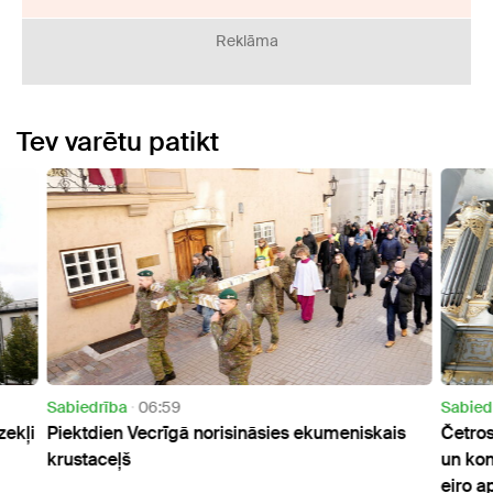
Reklāma
Tev varētu patikt
Sabiedrība
06:00
Sabie
ais
Četros Latvijas dievnamos veiks restaurācijas
"Tas 
un konservācijas darbus gandrīz viena miljona
iedzī
eiro apmērā