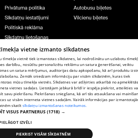
Privātuma politika
Autobusu biļetes
Sīkdatņu iestatījumi
Vilcienu biļetes
Politiskā reklāma
Sīkdatņu lietošanas
noteikumi
 tīmekļa vietne izmanto sīkdatnes
Komentāru pievienošana
 tīmekļa vietnē tiek izmantotas sīkdatnes, lai nodrošinātu un uzlabotu tīmek
nes darbību., nosūtītu personalizētu reklāmu un satura ģenerēšanai, veiktu
āmas un satura mērījumus, auditorijas datu apkopošanu, kā arī produktu izst
TV programma
zlabošanu. Zemāk sniedzam informāciju par visām sīkdatnēm, kuras tiek
Līguma noteikumi
ntotas mūsu tīmekļa vietnēs. Sīkdatnes var atšķirties atkarībā no apmeklētā
rneta vietnes sadaļas. Lietotājam jebkurā brīdī ir iespēja piekrist, atteikties va
360 Ziņu kontakti
īt savu piekrišanu. Piekrišanas sniegšana, kā arī tās atsaukšana vai mainīša
ecas uz visām interneta vietnes sadaļām. Vairāk informācijas par izmantotaj
Helio Media
atnēm skatīt
sīkdatņu izmantošanas noteikumos.
ĪT VISUS PARTNERUS
(1718) →
Portāla palīdzības dienests: e-pasts -
info@1188.lv
PIELĀGOT IZVĒLI
Copyright © 2004-2026 SIA HELIO MEDIA.
All rights reserved.
PIEKRIST VISĀM SĪKDATNĒM