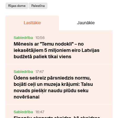
Rīgas dome
Palestīna
Lasītākie
Jaunākie
Sabiedrība
10:56
Mēnesis ar "Temu nodokli" – no
iekasētājiem 5 miljoniem eiro Latvijas
budžetā paliek tikai viens
Sabiedrība
17:47
Ūdens sešreiz pārsniedzis normu,
bojāti ceļi un muzeja krājumi: Talsu
novads piešķir naudu plūdu seku
novēršanai
Sabiedrība
16:47