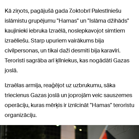
Kā ziņots, pagājušā gada 7.oktobrī Palestīniešu
islāmistu grupējumu "Hamas" un "Islāma džihāds"
kaujinieki iebruka Izraēlā, noslepkavojot simtiem
izraēliešu. Starp upuriem vairākums bija
civilpersonas, un tikai daži desmiti bija karavīri.
Teroristi sagrāba arī ķīlniekus, kas nogādāti Gazas
joslā.
Izraēlas armija, reaģējot uz uzbrukumu, sāka
triecienus Gazas joslā un joprojām veic sauszemes
operāciju, kuras mērķis ir iznīcināt "Hamas" teroristu
organizāciju.