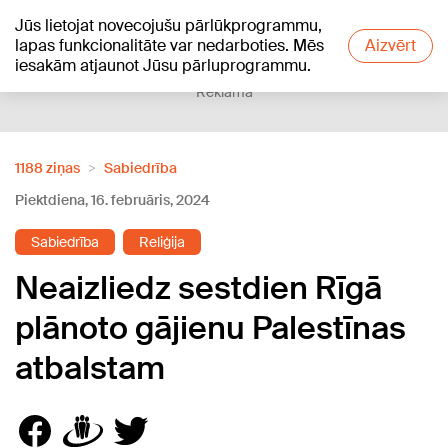
Jūs lietojat novecojušu pārlūkprogrammu,
+20
°C
lapas funkcionalitāte var nedarboties. Mēs
Aizvērt
iesakām atjaunot Jūsu pārluprogrammu.
Reklāma
1188 ziņas
Sabiedrība
Piektdiena, 16. februāris, 2024
Sabiedrība
Reliģija
Neaizliedz sestdien Rīgā
plānoto gājienu Palestīnas
atbalstam