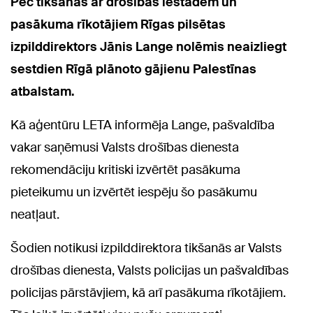
Pēc tikšanās ar drošības iestādēm un
pasākuma rīkotājiem Rīgas pilsētas
izpilddirektors Jānis Lange nolēmis neaizliegt
sestdien Rīgā plānoto gājienu Palestīnas
atbalstam.
Kā aģentūru LETA informēja Lange, pašvaldība
vakar saņēmusi Valsts drošības dienesta
rekomendāciju kritiski izvērtēt pasākuma
pieteikumu un izvērtēt iespēju šo pasākumu
neatļaut.
Šodien notikusi izpilddirektora tikšanās ar Valsts
drošības dienesta, Valsts policijas un pašvaldības
policijas pārstāvjiem, kā arī pasākuma rīkotājiem.