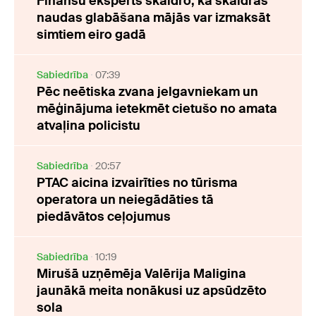
Finanšu eksperts skaidro, kā skaidras
naudas glabāšana mājās var izmaksāt
simtiem eiro gadā
Sabiedrība
07:39
Pēc neētiska zvana jelgavniekam un
mēģinājuma ietekmēt cietušo no amata
atvaļina policistu
Sabiedrība
20:57
PTAC aicina izvairīties no tūrisma
operatora un neiegādāties tā
piedāvātos ceļojumus
Sabiedrība
10:19
Mirušā uzņēmēja Valērija Maligina
jaunākā meita nonākusi uz apsūdzēto
sola