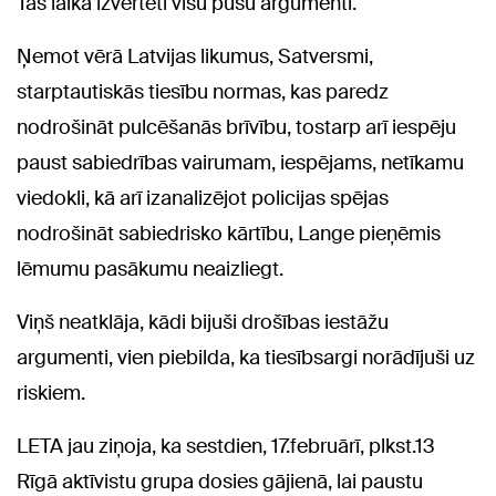
Tās laikā izvērtēti visu pušu argumenti.
Ņemot vērā Latvijas likumus, Satversmi,
starptautiskās tiesību normas, kas paredz
nodrošināt pulcēšanās brīvību, tostarp arī iespēju
paust sabiedrības vairumam, iespējams, netīkamu
viedokli, kā arī izanalizējot policijas spējas
nodrošināt sabiedrisko kārtību, Lange pieņēmis
lēmumu pasākumu neaizliegt.
Viņš neatklāja, kādi bijuši drošības iestāžu
argumenti, vien piebilda, ka tiesībsargi norādījuši uz
riskiem.
LETA jau ziņoja, ka sestdien, 17.februārī, plkst.13
Rīgā aktīvistu grupa dosies gājienā, lai paustu