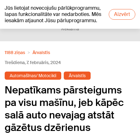
Jūs lietojat novecojušu pārlūkprogrammu,
+18
°C
lapas funkcionalitāte var nedarboties. Mēs
Aizvērt
iesakām atjaunot Jūsu pārluprogrammu.
Reklāma
1188 ziņas
Ārvalstīs
Trešdiena, 7. februāris, 2024
Automašīnas/ Motocikli
Ārvalstīs
Nepatīkams pārsteigums
pa visu mašīnu, jeb kāpēc
salā auto nevajag atstāt
gāzētus dzērienus