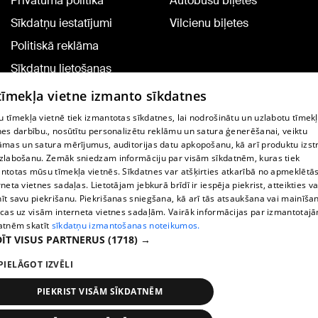
Privātuma politika
Autobusu biļetes
Sīkdatņu iestatījumi
Vilcienu biļetes
Politiskā reklāma
Sīkdatņu lietošanas
noteikumi
 tīmekļa vietne izmanto sīkdatnes
Komentāru pievienošana
 tīmekļa vietnē tiek izmantotas sīkdatnes, lai nodrošinātu un uzlabotu tīmek
nes darbību., nosūtītu personalizētu reklāmu un satura ģenerēšanai, veiktu
āmas un satura mērījumus, auditorijas datu apkopošanu, kā arī produktu izst
TV programma
zlabošanu. Zemāk sniedzam informāciju par visām sīkdatnēm, kuras tiek
Līguma noteikumi
ntotas mūsu tīmekļa vietnēs. Sīkdatnes var atšķirties atkarībā no apmeklētā
rneta vietnes sadaļas. Lietotājam jebkurā brīdī ir iespēja piekrist, atteikties va
360 Ziņu kontakti
īt savu piekrišanu. Piekrišanas sniegšana, kā arī tās atsaukšana vai mainīša
ecas uz visām interneta vietnes sadaļām. Vairāk informācijas par izmantotaj
Helio Media
atnēm skatīt
sīkdatņu izmantošanas noteikumos.
ĪT VISUS PARTNERUS
(1718) →
Portāla palīdzības dienests: e-pasts -
info@1188.lv
PIELĀGOT IZVĒLI
Copyright © 2004-2026 SIA HELIO MEDIA.
All rights reserved.
PIEKRIST VISĀM SĪKDATNĒM