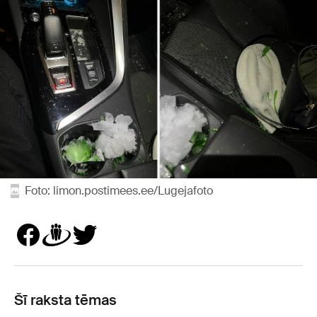
Foto: limon.postimees.ee/Lugejafoto
Šī raksta tēmas