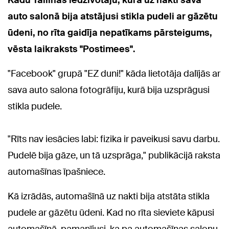
Kādu Tallinas iedzīvotāju, kura uz nakti sava
auto salonā bija atstājusi stikla pudeli ar gāzētu
ūdeni, no rīta gaidīja nepatīkams pārsteigums,
vēsta laikraksts "Postimees".
"Facebook" grupā "EZ duni!" kāda lietotāja dalījās ar
sava auto salona fotogrāfiju, kurā bija uzsprāgusi
stikla pudele.
"Rīts nav iesācies labi: fizika ir paveikusi savu darbu.
Pudelē bija gāze, un tā uzsprāga," publikācijā raksta
automašīnas īpašniece.
Kā izrādās, automašīnā uz nakti bija atstāta stikla
pudele ar gāzētu ūdeni. Kad no rīta sieviete kāpusi