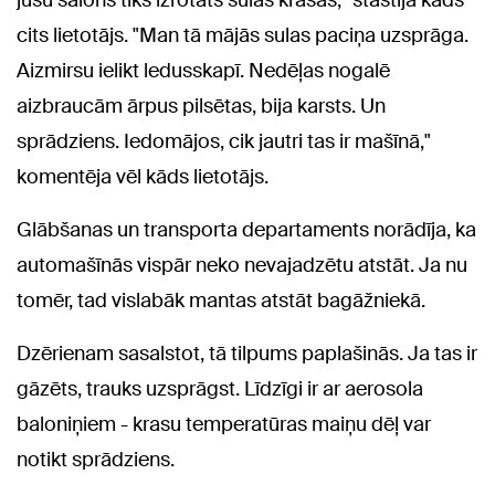
jūsu salons tiks izrotāts sulas krāsās," stāstīja kāds
cits lietotājs. "Man tā mājās sulas paciņa uzsprāga.
Aizmirsu ielikt ledusskapī. Nedēļas nogalē
aizbraucām ārpus pilsētas, bija karsts. Un
sprādziens. Iedomājos, cik jautri tas ir mašīnā,"
komentēja vēl kāds lietotājs.
Glābšanas un transporta departaments norādīja, ka
automašīnās vispār neko nevajadzētu atstāt. Ja nu
tomēr, tad vislabāk mantas atstāt bagāžniekā.
Dzērienam sasalstot, tā tilpums paplašinās. Ja tas ir
gāzēts, trauks uzsprāgst. Līdzīgi ir ar aerosola
baloniņiem - krasu temperatūras maiņu dēļ var
notikt sprādziens.