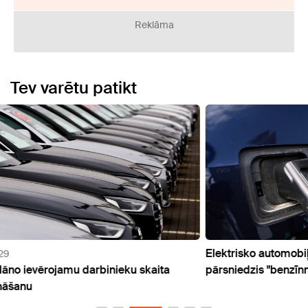
Reklāma
Tev varētu patikt
Elektrisko automobiļu skaits Norvēģijā
Auto
pārsniedzis "benzīnnieku" skaitu
Kanād
100%