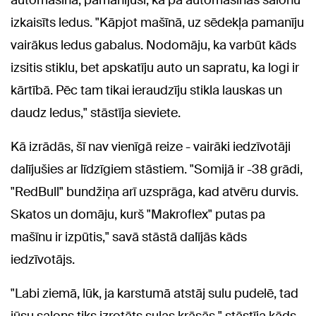
automašīnā, pamanījusi, ka pa automašīnas salonu
izkaisīts ledus. "Kāpjot mašīnā, uz sēdekļa pamanīju
vairākus ledus gabalus. Nodomāju, ka varbūt kāds
izsitis stiklu, bet apskatīju auto un sapratu, ka logi ir
kārtībā. Pēc tam tikai ieraudzīju stikla lauskas un
daudz ledus," stāstīja sieviete.
Kā izrādās, šī nav vienīgā reize - vairāki iedzīvotāji
dalījušies ar līdzīgiem stāstiem. "Somijā ir -38 grādi,
"RedBull" bundžiņa arī uzsprāga, kad atvēru durvis.
Skatos un domāju, kurš "Makroflex" putas pa
mašīnu ir izpūtis," savā stāstā dalījās kāds
iedzīvotājs.
"Labi ziemā, lūk, ja karstumā atstāj sulu pudelē, tad