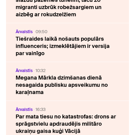
slazdu pazemes tunelim, taču 20
migranti uzbrūk robežsargiem un
aizbēg ar rokudzelžiem
Ārvalstīs
09:50
Tiešraides laikā nošauts populārs
influenceris; izmeklētājiem ir versija
par vainīgo
Ārvalstīs
10:32
Megana Mārkla dzimšanas dienā
nesagaida publisku apsveikumu no
karaļnama
Ārvalstīs
16:33
Par mata tiesu no katastrofas: drons ar
sprāgstvielu apdraudējis militāro
ukraiņu gaisa kuģi Vācijā