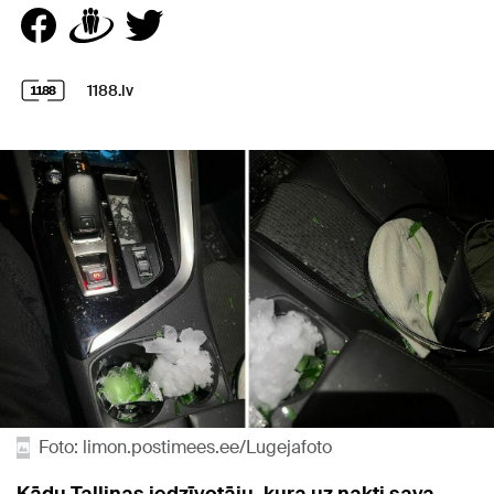
1188.lv
Foto: limon.postimees.ee/Lugejafoto