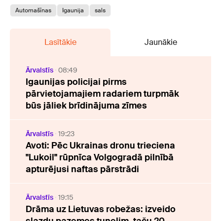
Automašīnas
Igaunija
sals
Lasītākie
Jaunākie
Ārvalstīs
08:49
Igaunijas policijai pirms
pārvietojamajiem radariem turpmāk
būs jāliek brīdinājuma zīmes
Ārvalstīs
19:23
Avoti: Pēc Ukrainas dronu trieciena
"Lukoil" rūpnīca Volgogradā pilnībā
apturējusi naftas pārstrādi
Ārvalstīs
19:15
Drāma uz Lietuvas robežas: izveido