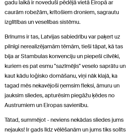
gadu laikā ir noveduši pēdējā vietā Eiropā ar
caurām robežām, krītošiem droniem, sagrautu
izglītības un veselības sistēmu.
Brīnums ir tas, Latvijas sabiedrību var paķert uz
pilnīgi nerealizējamām tēmām, tieši tāpat, kā tas
bija ar Stambulas konvenciju un piepeši cilvēki,
kuriem es pat esmu "sazīmējis" veselo saprātu un
kaut kādu loģisko domāšanu, viņi nāk klajā, ka
tagad mēs nekavējoši ņemsim fleksi, āmuru un
jauksim sliedes, apturēsim piegāžu ķēdes no
Austrumiem un Eiropas savienību.
Tātad, summējot - neviens nekādas sliedes jums
nejauks! Ir gads līdz vēlēšanām un jums tiks solīts