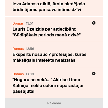
Ieva Adamss atklāj ārsta biedējošo
brīdinājumu par savu intīmo dzīvi
Domas
13:51
Lauris Dzelzītis par attiecībām:
"Sūdīgākais periods manā dzīvē"
Domas
13:56
Eksperts nosauc 7 profesijas, kuras
mākslīgais intelekts neaizstās
Domas
08:30
"Noguru no nekā..." Aktrise Linda
Kalniņa meklē cēloni neparastajai
pašsajūtai
Reklāma