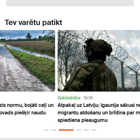
Tev varētu patikt
Sabiedrība
16:16
Sabie
ļi un
Atpakaļ uz Latviju: Igaunija sākusi nelegālo
Riska
du
migrantu atdošanu un brīdina par migrācijas
grupa
spiediena pieaugumu
kvotā