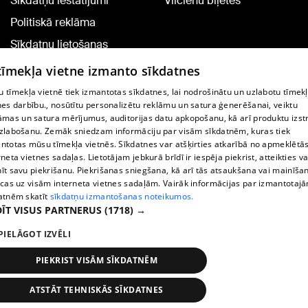
Sīkdatņu iestatījumi
Vilcienu biļetes
Politiskā reklāma
Sīkdatņu lietošanas
noteikumi
 tīmekļa vietne izmanto sīkdatnes
Komentāru pievienošana
 tīmekļa vietnē tiek izmantotas sīkdatnes, lai nodrošinātu un uzlabotu tīmek
nes darbību., nosūtītu personalizētu reklāmu un satura ģenerēšanai, veiktu
āmas un satura mērījumus, auditorijas datu apkopošanu, kā arī produktu izst
TV programma
zlabošanu. Zemāk sniedzam informāciju par visām sīkdatnēm, kuras tiek
Līguma noteikumi
ntotas mūsu tīmekļa vietnēs. Sīkdatnes var atšķirties atkarībā no apmeklētā
rneta vietnes sadaļas. Lietotājam jebkurā brīdī ir iespēja piekrist, atteikties va
360 Ziņu kontakti
īt savu piekrišanu. Piekrišanas sniegšana, kā arī tās atsaukšana vai mainīša
ecas uz visām interneta vietnes sadaļām. Vairāk informācijas par izmantotaj
Helio Media
atnēm skatīt
sīkdatņu izmantošanas noteikumos.
ĪT VISUS PARTNERUS
(1718) →
Portāla palīdzības dienests: e-pasts -
info@1188.lv
PIELĀGOT IZVĒLI
Copyright © 2004-2026 SIA HELIO MEDIA.
All rights reserved.
PIEKRIST VISĀM SĪKDATNĒM
ATSTĀT TEHNISKĀS SĪKDATNES
Ziņas
Meklēt
1188 play
Satiksme
Vairāk