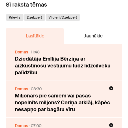
Šī raksta tēmas
Krievija
Dzelzceļš
Vilcieni/Dzelzceļš
Lasītākie
Jaunākie
Domas
11:48
Dziedātāja Emīlija Bērziņa ar
aizkustinošu vēstījumu lūdz līdzcilvēku
palīdzību
Domas
08:30
Miljonārs pie sāniem vai pašas
nopelnīts miljons? Ceriņa atklāj, kāpēc
nesapņo par bagātu vīru
Domas
07:00