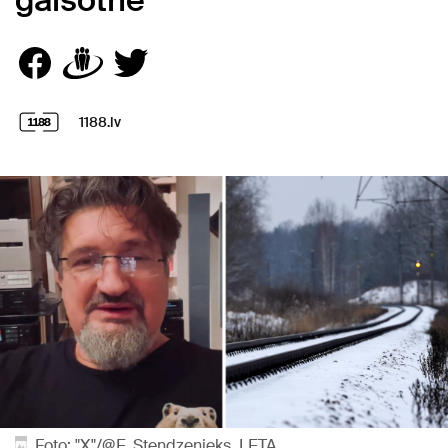
gaisotnē
1188.lv
Foto: "X"/@E_Stendzenieks, LETA