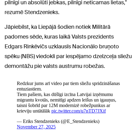
pilnīgi un absolūti jebkas, pilnīgi neticamas lietas,"
rezumē Stendzenieks.
Jāpiebilst, ka Liepājā šodien notiek Militārā
padomes sēde, kuras laikā Valsts prezidents
Edgars Rinkēvičs uzklausīs Nacionālo bruņoto
spēku (NBS) viedokli par iespējamo dzelzceļa sliežu
demontāžu pie valsts austrumu robežas.