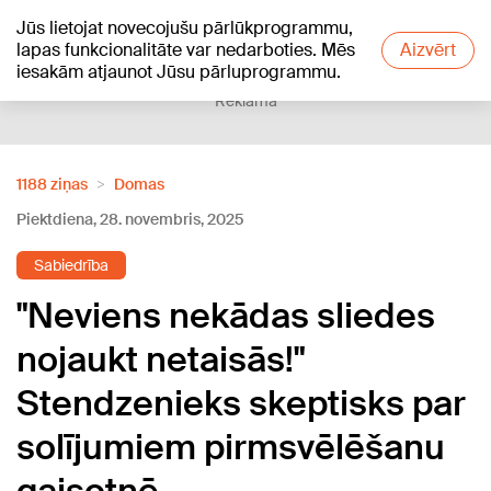
Jūs lietojat novecojušu pārlūkprogrammu,
+21
°C
lapas funkcionalitāte var nedarboties. Mēs
Aizvērt
iesakām atjaunot Jūsu pārluprogrammu.
Reklāma
1188 ziņas
Domas
Piektdiena, 28. novembris, 2025
Sabiedrība
"Neviens nekādas sliedes
nojaukt netaisās!"
Stendzenieks skeptisks par
solījumiem pirmsvēlēšanu