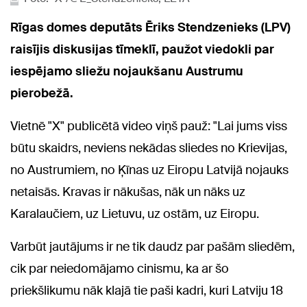
Rīgas domes deputāts Ēriks Stendzenieks (LPV)
raisījis diskusijas tīmeklī, paužot viedokli par
iespējamo sliežu nojaukšanu Austrumu
pierobežā.
Vietnē "X" publicētā video viņš pauž: "Lai jums viss
būtu skaidrs, neviens nekādas sliedes no Krievijas,
no Austrumiem, no Ķīnas uz Eiropu Latvijā nojauks
netaisās. Kravas ir nākušas, nāk un nāks uz
Karalaučiem, uz Lietuvu, uz ostām, uz Eiropu.
Varbūt jautājums ir ne tik daudz par pašām sliedēm,
cik par neiedomājamo cinismu, ka ar šo
priekšlikumu nāk klajā tie paši kadri, kuri Latviju 18