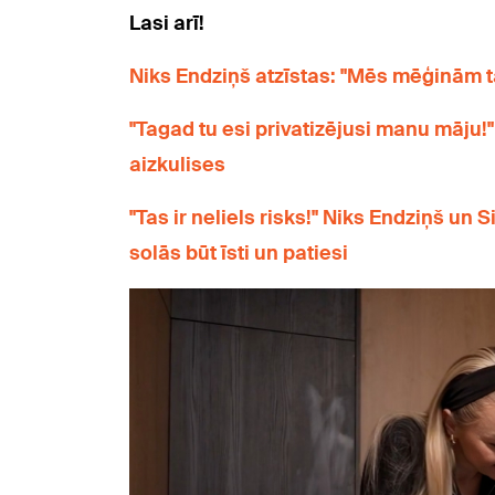
Lasi arī!
Niks Endziņš atzīstas: "Mēs mēģinām ta
"Tagad tu esi privatizējusi manu māju
aizkulises
"Tas ir neliels risks!" Niks Endziņš un 
solās būt īsti un patiesi