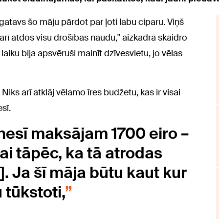
 gatavs šo māju pārdot par ļoti labu ciparu. Viņš
arī atdos visu drošības naudu," aizkadrā skaidro
 laiku bija apsvēruši mainīt dzīvesvietu, jo vēlas
 Niks arī atklāj vēlamo īres budžetu, kas ir visai
sī.
esī maksājam 1700 eiro –
kai tāpēc, ka tā atrodas
. Ja šī māja būtu kaut kur
tūkstoti,