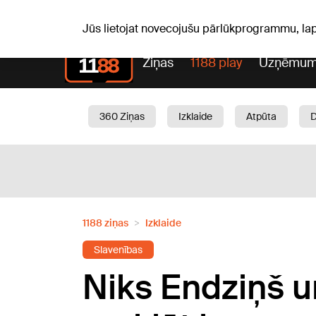
Sv, 09.08.2026.
+22
°C
Genoveva, Madara, Geno
Jūs lietojat novecojušu pārlūkprogrammu, la
Ziņas
1188 play
Uzņēmum
360 Ziņas
Izklaide
Atpūta
Aktuāli
Satiksme
Skaistumam
1188 ziņas
Izklaide
Slavenības
Niks Endziņš u