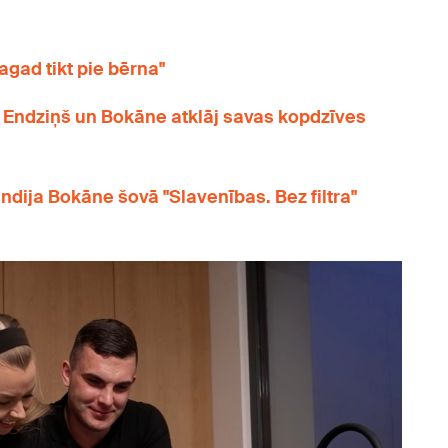
gad tikt pie bērna"
!" Endziņš un Bokāne atklāj savas kopdzīves
Sindija Bokāne šovā "Slavenības. Bez filtra"