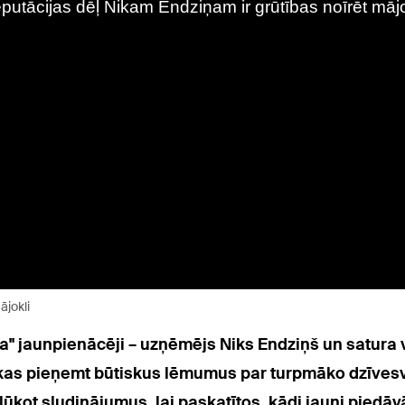
ājokli
tra" jaunpienācēji – uzņēmējs Niks Endziņš un satura 
kas pieņemt būtiskus lēmumus par turpmāko dzīvesviet
lūkot sludinājumus, lai paskatītos, kādi jauni piedāv