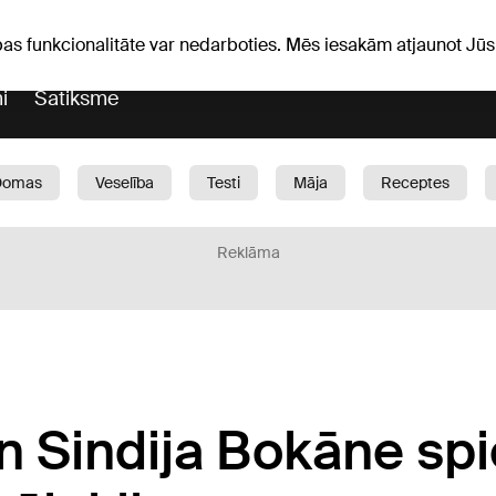
Laika ziņas
Horoskopi
vefa
pas funkcionalitāte var nedarboties. Mēs iesakām atjaunot J
i
Satiksme
Domas
Veselība
Testi
Māja
Receptes
Bērni
Auto
1188 play
Sports
Bizness
Reklāma
n Sindija Bokāne spi