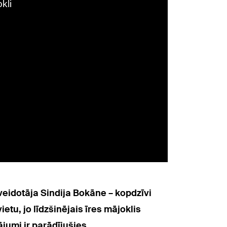
veidotāja Sindija Bokāne – kopdzīvi
u, jo līdzšinējais īres mājoklis
ājumi ir parādījušies.