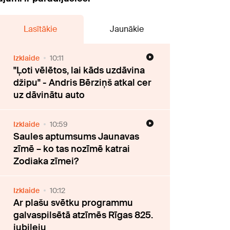
Lasītākie
Jaunākie
Izklaide
10:11
"Ļoti vēlētos, lai kāds uzdāvina
džipu" - Andris Bērziņš atkal cer
uz dāvinātu auto
Izklaide
10:59
Saules aptumsums Jaunavas
zīmē – ko tas nozīmē katrai
Zodiaka zīmei?
Izklaide
10:12
Ar plašu svētku programmu
galvaspilsētā atzīmēs Rīgas 825.
jubileju