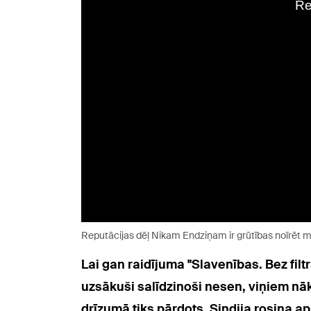
Reputācijas dēļ Nikam Endziņam ir grūtības noīrēt m
Lai gan raidījuma "Slavenības. Bez fil
uzsākuši salīdzinoši nesen, viņiem nā
drīzumā tiks pārdots. Sindija rosina ap