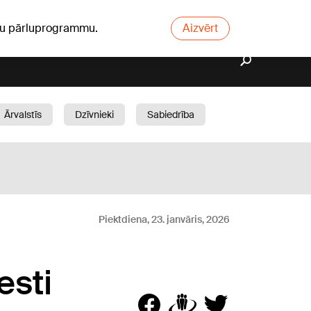
ūsu pārluprogrammu.
Aizvērt
Ārvalstīs
Dzīvnieki
Sabiedrība
Dārzs
Piektdiena, 23. janvāris, 2026
esti