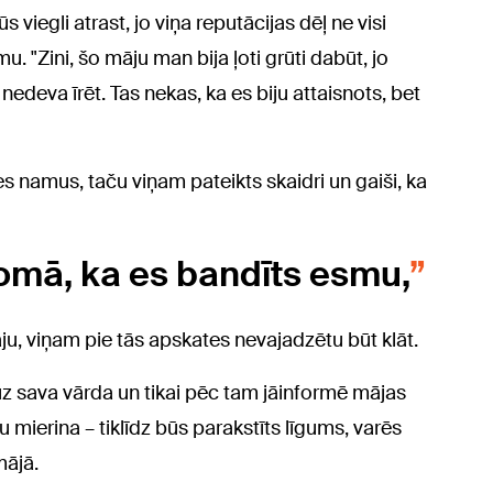
 viegli atrast, jo viņa reputācijas dēļ ne visi
u. "Zini, šo māju man bija ļoti grūti dabūt, jo
edeva īrēt. Tas nekas, ka es biju attaisnots, bet
res namus, taču viņam pateikts skaidri un gaiši, ka
domā, ka es bandīts esmu,
māju, viņam pie tās apskates nevajadzētu būt klāt.
 uz sava vārda un tikai pēc tam jāinformē mājas
u mierina – tiklīdz būs parakstīts līgums, varēs
mājā.