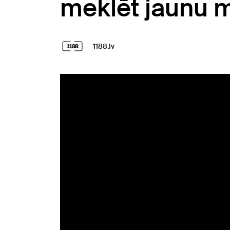
meklēt jaunu m
1188.lv