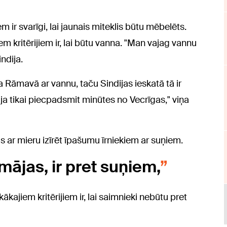
 ir svarīgi, lai jaunais miteklis būtu mēbelēts.
em kritērijiem ir, lai būtu vanna. "Man vajag vannu
ndija.
a Rāmavā ar vannu, taču Sindijas ieskatā tā ir
a tikai piecpadsmit minūtes no Vecrīgas," viņa
s ar mieru izīrēt īpašumu īrniekiem ar suņiem.
 mājas, ir pret suņiem,
kākajiem kritērijiem ir, lai saimnieki nebūtu pret