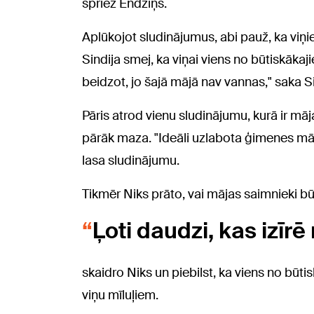
spriež Endziņš.
Aplūkojot sludinājumus, abi pauž, ka viņiem
Sindija smej, ka viņai viens no būtiskākaji
beidzot, jo šajā mājā nav vannas," saka Si
Pāris atrod vienu sludinājumu, kurā ir māj
pārāk maza. "Ideāli uzlabota ģimenes māj
lasa sludinājumu.
Tikmēr Niks prāto, vai mājas saimnieki bū
Ļoti daudzi, kas izīrē
skaidro Niks un piebilst, ka viens no būtis
viņu mīluļiem.