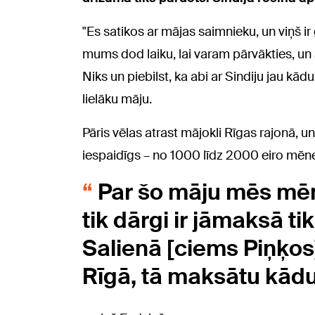
"Es satikos ar mājas saimnieku, un viņš ir
mums dod laiku, lai varam pārvākties, un 
Niks un piebilst, ka abi ar Sindiju jau kādu
lielāku māju.
Pāris vēlas atrast mājokli Rīgas rajonā, un
iespaidīgs – no 1000 līdz 2000 eiro mēne
Par šo māju mēs mēn
tik dārgi ir jāmaksā ti
Salienā [ciems Piņķos]
Rīgā, tā maksātu kādu 