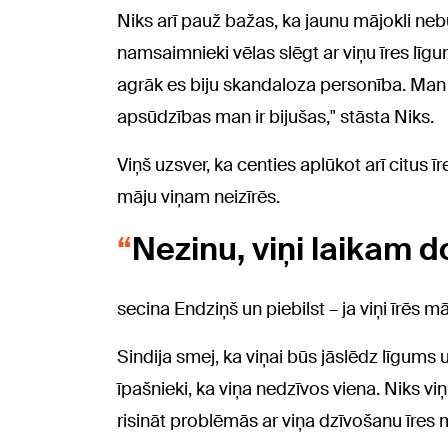
Niks arī pauž bažas, ka jaunu mājokli nebūs
namsaimnieki vēlas slēgt ar viņu īres līgum
agrāk es biju skandaloza personība. Man n
apsūdzības man ir bijušas," stāsta Niks.
Viņš uzsver, ka centies aplūkot arī citus ī
māju viņam neizīrēs.
Nezinu, viņi laikam 
secina Endziņš un piebilst – ja viņi īrēs 
Sindija smej, ka viņai būs jāslēdz līgums
īpašnieki, ka viņa nedzīvos viena. Niks viņ
risināt problēmās ar viņa dzīvošanu īres 