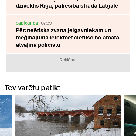
dzīvoklis Rīgā, patiesībā strādā Latgalē
Sabiedrība
07:39
Pēc neētiska zvana jelgavniekam un
mēģinājuma ietekmēt cietušo no amata
atvaļina policistu
Reklāma
Tev varētu patikt