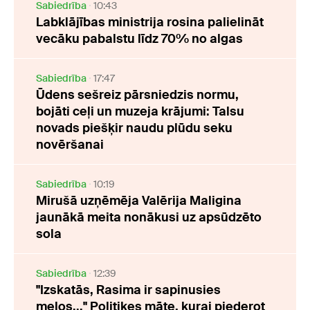
Sabiedrība
10:43
Labklājības ministrija rosina palielināt
vecāku pabalstu līdz 70% no algas
Sabiedrība
17:47
Ūdens sešreiz pārsniedzis normu,
bojāti ceļi un muzeja krājumi: Talsu
novads piešķir naudu plūdu seku
novēršanai
Sabiedrība
10:19
Mirušā uzņēmēja Valērija Maligina
jaunākā meita nonākusi uz apsūdzēto
sola
Sabiedrība
12:39
"Izskatās, Rasima ir sapinusies
melos..." Politiķes māte, kurai piederot