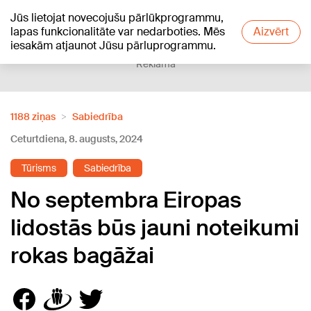
Jūs lietojat novecojušu pārlūkprogrammu,
+16
°C
lapas funkcionalitāte var nedarboties. Mēs
Aizvērt
iesakām atjaunot Jūsu pārluprogrammu.
Reklāma
1188 ziņas
Sabiedrība
Ceturtdiena, 8. augusts, 2024
Tūrisms
Sabiedrība
No septembra Eiropas
lidostās būs jauni noteikumi
rokas bagāžai