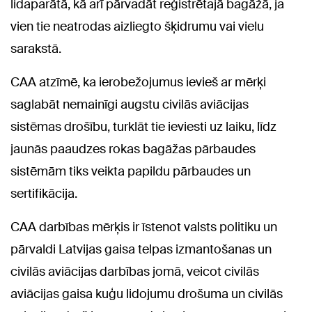
lidaparātā, kā arī pārvadāt reģistrētajā bagāžā, ja
vien tie neatrodas aizliegto šķidrumu vai vielu
sarakstā.
CAA atzīmē, ka ierobežojumus ievieš ar mērķi
saglabāt nemainīgi augstu civilās aviācijas
sistēmas drošību, turklāt tie ieviesti uz laiku, līdz
jaunās paaudzes rokas bagāžas pārbaudes
sistēmām tiks veikta papildu pārbaudes un
sertifikācija.
CAA darbības mērķis ir īstenot valsts politiku un
pārvaldi Latvijas gaisa telpas izmantošanas un
civilās aviācijas darbības jomā, veicot civilās
aviācijas gaisa kuģu lidojumu drošuma un civilās