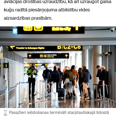
aviācijas drošības uzraudzību, kā arī uzraugot gaisa
kuģu radītā piesārņojuma atbilstību vides
aizsardzības prasībām.
Pasažieri ielidošanas terminālī starptautiskajā lidostā