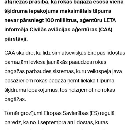
atgriežas prasība, ka rokas bagāžā esošā viena
šķidruma iepakojuma maksimālais tilpums
nevar pārsniegt 100 mililitrus, aģentūru LETA
informēja Civilās aviācijas aģentūras (CAA)
pārstāvji.
CAA skaidro, ka līdz šim atsevišķās Eiropas lidostās
pamazām ieviesa jaunākās paaudzes rokas
bagāžas pārbaudes sistēmas, kuru veiktspēja ļāva
pasažieriem rokas bagāžā ņemt lielāka tilpuma
šķidruma iepakojumus, tos neizņemot no rokas
bagāžas.
Tomēr grozījumi Eiropas Savienības (ES) regulā
paredz, ka no 1.septembra arī lidostās, kurās