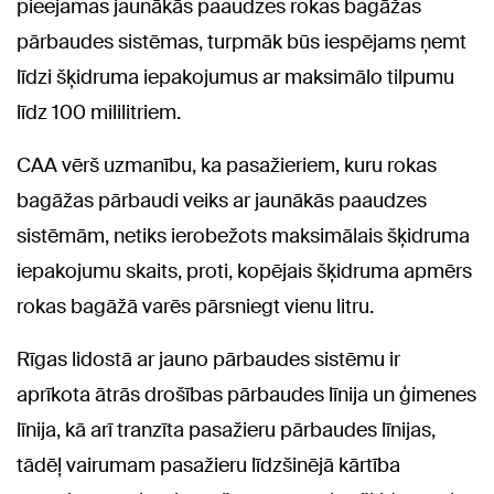
pieejamas jaunākās paaudzes rokas bagāžas
pārbaudes sistēmas, turpmāk būs iespējams ņemt
līdzi šķidruma iepakojumus ar maksimālo tilpumu
līdz 100 mililitriem.
CAA vērš uzmanību, ka pasažieriem, kuru rokas
bagāžas pārbaudi veiks ar jaunākās paaudzes
sistēmām, netiks ierobežots maksimālais šķidruma
iepakojumu skaits, proti, kopējais šķidruma apmērs
rokas bagāžā varēs pārsniegt vienu litru.
Rīgas lidostā ar jauno pārbaudes sistēmu ir
aprīkota ātrās drošības pārbaudes līnija un ģimenes
līnija, kā arī tranzīta pasažieru pārbaudes līnijas,
tādēļ vairumam pasažieru līdzšinējā kārtība