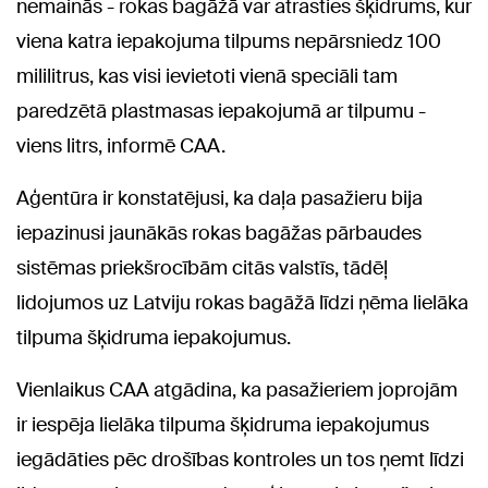
nemainās - rokas bagāžā var atrasties šķidrums, kur
viena katra iepakojuma tilpums nepārsniedz 100
mililitrus, kas visi ievietoti vienā speciāli tam
paredzētā plastmasas iepakojumā ar tilpumu -
viens litrs, informē CAA.
Aģentūra ir konstatējusi, ka daļa pasažieru bija
iepazinusi jaunākās rokas bagāžas pārbaudes
sistēmas priekšrocībām citās valstīs, tādēļ
lidojumos uz Latviju rokas bagāžā līdzi ņēma lielāka
tilpuma šķidruma iepakojumus.
Vienlaikus CAA atgādina, ka pasažieriem joprojām
ir iespēja lielāka tilpuma šķidruma iepakojumus
iegādāties pēc drošības kontroles un tos ņemt līdzi