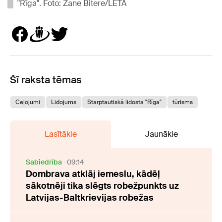
"Rīga". Foto: Zane Bitere/LETA
Šī raksta tēmas
Ceļojumi
Lidojums
Starptautiskā lidosta "Rīga"
tūrisms
Lasītākie
Jaunākie
Sabiedrība
09:14
Dombrava atklāj iemeslu, kādēļ
sākotnēji tika slēgts robežpunkts uz
Latvijas-Baltkrievijas robežas