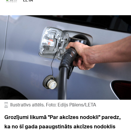
LETA
Ilustratīvs attēls. Foto: Edijs Pālens/LETA
Grozījumi likumā "Par akcīzes nodokli" paredz,
ka no šī gada paaugstināts akcīzes nodoklis