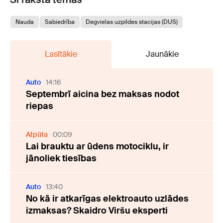
Nauda
Sabiedrība
Degvielas uzpildes stacijas (DUS)
Lasītākie
Jaunākie
Auto
14:16
Septembrī aicina bez maksas nodot
riepas
Atpūta
00:09
Lai brauktu ar ūdens motociklu, ir
jānoliek tiesības
Auto
13:40
No kā ir atkarīgas elektroauto uzlādes
izmaksas? Skaidro Viršu eksperti