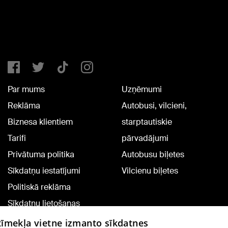
Par mums
Uzņēmumi
Reklāma
Autobusi, vilcieni,
Biznesa klientiem
starptautiskie
Tarifi
pārvadājumi
Privātuma politika
Autobusu biļetes
Sīkdatņu iestatījumi
Vilcienu biļetes
Politiskā reklāma
Sīkdatņu lietošanas
noteikumi
 tīmekļa vietne izmanto sīkdatnes