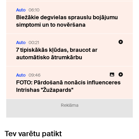
Auto
06:10
Biežākie degvielas sprauslu bojājumu
simptomi un to novēršana
Auto
00:21
7 tipiskākās kļūdas, braucot ar
automātisko ātrumkārbu
Auto
09:46
FOTO: Pārdošanā nonācis influenceres
Intrishas "Žužapards"
Reklāma
Tev varētu patikt