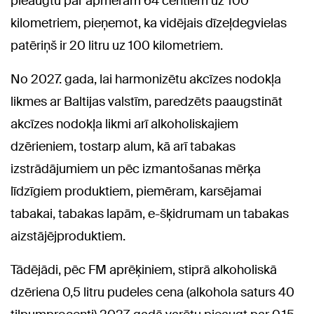
pieaugtu par apmēram 64 centiem uz 100
kilometriem, pieņemot, ka vidējais dīzeļdegvielas
patēriņš ir 20 litru uz 100 kilometriem.
No 2027. gada, lai harmonizētu akcīzes nodokļa
likmes ar Baltijas valstīm, paredzēts paaugstināt
akcīzes nodokļa likmi arī alkoholiskajiem
dzērieniem, tostarp alum, kā arī tabakas
izstrādājumiem un pēc izmantošanas mērķa
līdzīgiem produktiem, piemēram, karsējamai
tabakai, tabakas lapām, e-šķidrumam un tabakas
aizstājējproduktiem.
Tādējādi, pēc FM aprēķiniem, stiprā alkoholiskā
dzēriena 0,5 litru pudeles cena (alkohola saturs 40