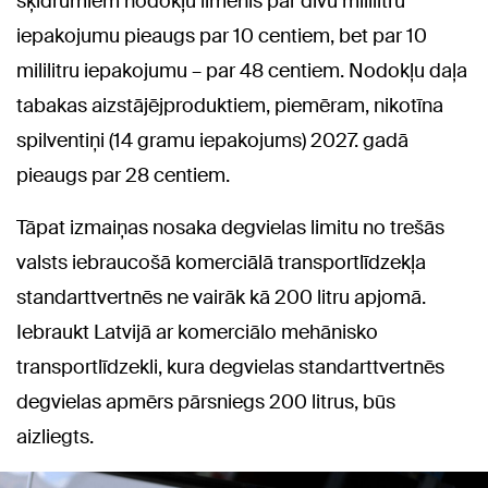
šķidrumiem nodokļu līmenis par divu mililitru
iepakojumu pieaugs par 10 centiem, bet par 10
mililitru iepakojumu – par 48 centiem. Nodokļu daļa
tabakas aizstājējproduktiem, piemēram, nikotīna
spilventiņi (14 gramu iepakojums) 2027. gadā
pieaugs par 28 centiem.
Tāpat izmaiņas nosaka degvielas limitu no trešās
valsts iebraucošā komerciālā transportlīdzekļa
standarttvertnēs ne vairāk kā 200 litru apjomā.
Iebraukt Latvijā ar komerciālo mehānisko
transportlīdzekli, kura degvielas standarttvertnēs
degvielas apmērs pārsniegs 200 litrus, būs
aizliegts.