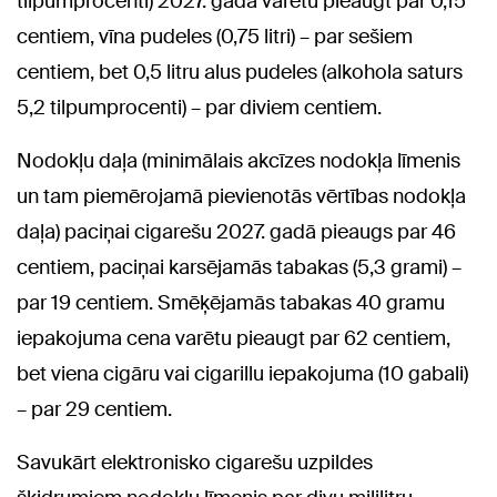
tilpumprocenti) 2027. gadā varētu pieaugt par 0,15
centiem, vīna pudeles (0,75 litri) – par sešiem
centiem, bet 0,5 litru alus pudeles (alkohola saturs
5,2 tilpumprocenti) – par diviem centiem.
Nodokļu daļa (minimālais akcīzes nodokļa līmenis
un tam piemērojamā pievienotās vērtības nodokļa
daļa) paciņai cigarešu 2027. gadā pieaugs par 46
centiem, paciņai karsējamās tabakas (5,3 grami) –
par 19 centiem. Smēķējamās tabakas 40 gramu
iepakojuma cena varētu pieaugt par 62 centiem,
bet viena cigāru vai cigarillu iepakojuma (10 gabali)
– par 29 centiem.
Savukārt elektronisko cigarešu uzpildes