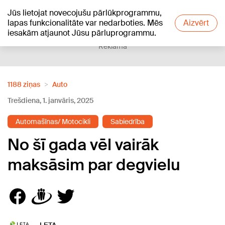
Jūs lietojat novecojušu pārlūkprogrammu,
+11
°C
lapas funkcionalitāte var nedarboties. Mēs
Aizvērt
iesakām atjaunot Jūsu pārluprogrammu.
Reklāma
1188 ziņas
Auto
Trešdiena, 1. janvāris, 2025
Automašīnas/ Motocikli
Sabiedrība
No šī gada vēl vairāk
maksāsim par degvielu