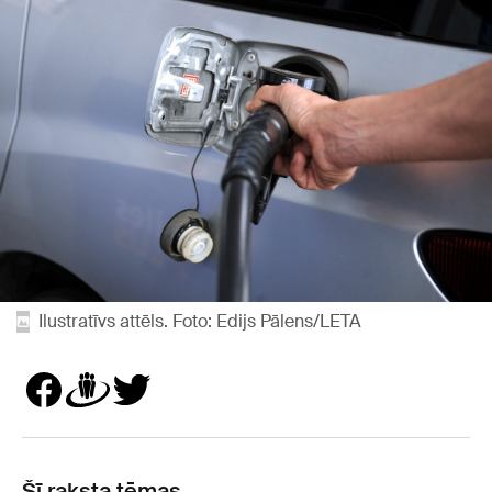
Ilustratīvs attēls. Foto: Edijs Pālens/LETA
Šī raksta tēmas