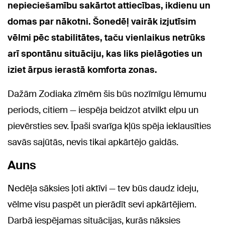
nepieciešamību sakārtot attiecības, ikdienu un
domas par nākotni. Šonedēļ vairāk izjutīsim
vēlmi pēc stabilitātes, taču vienlaikus netrūks
arī spontānu situāciju, kas liks pielāgoties un
iziet ārpus ierastā komforta zonas.
Dažām Zodiaka zīmēm šis būs nozīmīgu lēmumu
periods, citiem — iespēja beidzot atvilkt elpu un
pievērsties sev. Īpaši svarīga kļūs spēja ieklausīties
savās sajūtās, nevis tikai apkārtējo gaidās.
Auns
Nedēļa sāksies ļoti aktīvi — tev būs daudz ideju,
vēlme visu paspēt un pierādīt sevi apkārtējiem.
Darbā iespējamas situācijas, kurās nāksies