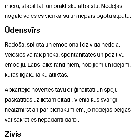
mieru, stabilitāti un praktisku atbalstu. Nedēļas
nogalē vēlēsies vienkāršu un nepārslogotu atpūtu.
Ūdensvīrs
Radoša, spilgta un emocionāli dzīvīga nedēļa.
Vēlēsies vairāk prieka, spontanitātes un pozitīvu
emociju. Labs laiks randiņiem, hobijiem un idejām,
kuras ilgāku laiku atliktas.
Apkārtējie novērtēs tavu oriģinalitāti un spēju
paskatīties uz lietām citādi. Vienlaikus svarīgi
neaizmirst arī par pienākumiem, jo nedēļas beigās
var sakrāties nepadarīti darbi.
Zivis