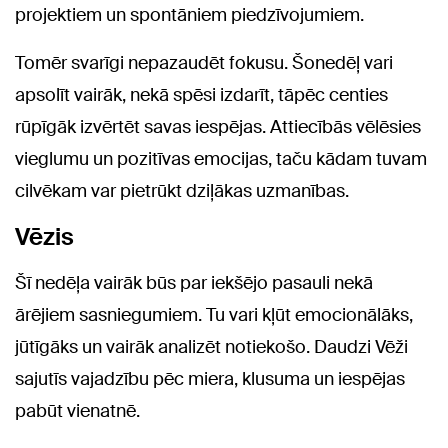
projektiem un spontāniem piedzīvojumiem.
Tomēr svarīgi nepazaudēt fokusu. Šonedēļ vari
apsolīt vairāk, nekā spēsi izdarīt, tāpēc centies
rūpīgāk izvērtēt savas iespējas. Attiecībās vēlēsies
vieglumu un pozitīvas emocijas, taču kādam tuvam
cilvēkam var pietrūkt dziļākas uzmanības.
Vēzis
Šī nedēļa vairāk būs par iekšējo pasauli nekā
ārējiem sasniegumiem. Tu vari kļūt emocionālāks,
jūtīgāks un vairāk analizēt notiekošo. Daudzi Vēži
sajutīs vajadzību pēc miera, klusuma un iespējas
pabūt vienatnē.