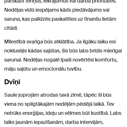
pārskatīt tēriņus, iekrājumus vai darba prioritātes.
Nedēļas vidū iespējams kāds piedāvājums vai
saruna, kas palīdzēs paskatīties uz finanšu lietām
citādi.
Mīlestībā svarīga būs atklātība. Ja ilgāku laiku esi
noklusējis kādas sajūtas, šis būs labs brīdis mierīgai
sarunai. Nedēļas nogalē īpaši novērtēsi komfortu,
māju sajūtu un emocionālu tuvību.
Dvīņi
Saule joprojām atrodas tavā zīmē, tāpēc šī būs
viena no spilgtākajām nedēļām pēdējā laikā. Tev
netrūks enerģijas, ideju un vēlmes būt kustībā. Labs
laiks jaunām iepazīšanām, darba intervijām,