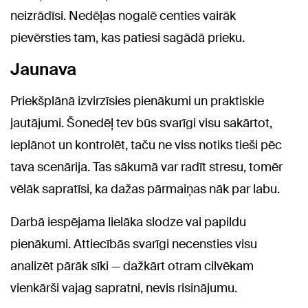
neizrādīsi. Nedēļas nogalē centies vairāk
pievērsties tam, kas patiesi sagādā prieku.
Jaunava
Priekšplānā izvirzīsies pienākumi un praktiskie
jautājumi. Šonedēļ tev būs svarīgi visu sakārtot,
ieplānot un kontrolēt, taču ne viss notiks tieši pēc
tava scenārija. Tas sākumā var radīt stresu, tomēr
vēlāk sapratīsi, ka dažas pārmaiņas nāk par labu.
Darbā iespējama lielāka slodze vai papildu
pienākumi. Attiecībās svarīgi necensties visu
analizēt pārāk sīki — dažkārt otram cilvēkam
vienkārši vajag sapratni, nevis risinājumu.