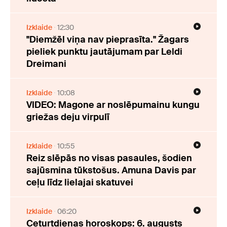
Izklaide
12:30
"Diemžēl viņa nav pieprasīta." Žagars
pieliek punktu jautājumam par Leldi
Dreimani
Izklaide
10:08
VIDEO: Magone ar noslēpumainu kungu
griežas deju virpulī
Izklaide
10:55
Reiz slēpās no visas pasaules, šodien
sajūsmina tūkstošus. Amuna Davis par
ceļu līdz lielajai skatuvei
Izklaide
06:20
Ceturtdienas horoskops: 6. augusts