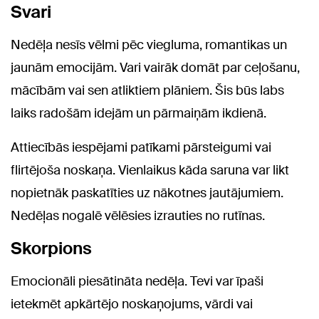
Svari
Nedēļa nesīs vēlmi pēc viegluma, romantikas un
jaunām emocijām. Vari vairāk domāt par ceļošanu,
mācībām vai sen atliktiem plāniem. Šis būs labs
laiks radošām idejām un pārmaiņām ikdienā.
Attiecībās iespējami patīkami pārsteigumi vai
flirtējoša noskaņa. Vienlaikus kāda saruna var likt
nopietnāk paskatīties uz nākotnes jautājumiem.
Nedēļas nogalē vēlēsies izrauties no rutīnas.
Skorpions
Emocionāli piesātināta nedēļa. Tevi var īpaši
ietekmēt apkārtējo noskaņojums, vārdi vai