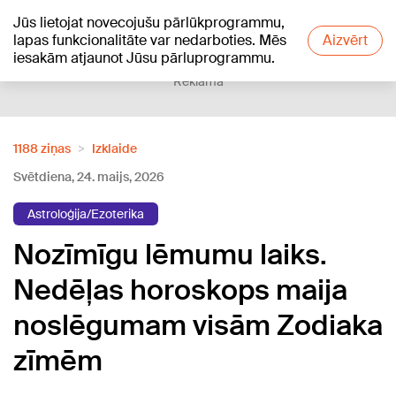
Jūs lietojat novecojušu pārlūkprogrammu,
+19
°C
lapas funkcionalitāte var nedarboties. Mēs
Aizvērt
iesakām atjaunot Jūsu pārluprogrammu.
Reklāma
1188 ziņas
Izklaide
Svētdiena, 24. maijs, 2026
Astroloģija/Ezoterika
Nozīmīgu lēmumu laiks.
Nedēļas horoskops maija
noslēgumam visām Zodiaka
zīmēm