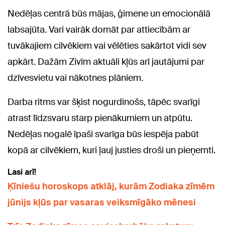
Nedēļas centrā būs mājas, ģimene un emocionālā
labsajūta. Vari vairāk domāt par attiecībām ar
tuvākajiem cilvēkiem vai vēlēties sakārtot vidi sev
apkārt. Dažām Zivīm aktuāli kļūs arī jautājumi par
dzīvesvietu vai nākotnes plāniem.
Darba ritms var šķist nogurdinošs, tāpēc svarīgi
atrast līdzsvaru starp pienākumiem un atpūtu.
Nedēļas nogalē īpaši svarīga būs iespēja pabūt
kopā ar cilvēkiem, kuri ļauj justies droši un pieņemti.
Lasi arī!
Ķīniešu horoskops atklāj, kurām Zodiaka zīmēm
jūnijs kļūs par vasaras veiksmīgāko mēnesi