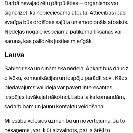
Darbā nevajadzētu pārpūlēties — organisms var
signalizēt, ka nepieciešama atpūta. Attiecībās īpaši
svarīga būs drošības sajūta un emocionāls atbalsts.
Nedēļas nogalē iespējama patīkama tikšanās vai
saruna, kas palīdzēs justies mierīgāk.
Lauva
Sabiedriska un dinamiska nedēļa. Apkārt būs daudz
cilvēku, komunikācijas un iespēju parādīt sevi. Kāds
piedāvājums vai ideja var pavērt interesantas
iespējas tuvākajai nākotnei. Labs laiks komandām,
sadarbībām un jaunu kontaktu veidošanai.
Mīlestībā vēlēsies uzmanību un novērtējumu. Ja to
nesaņemsi, vari kļūt aizvainots, pat ja ārēji to