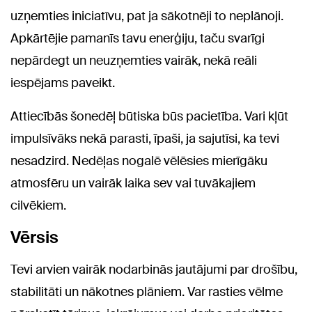
uzņemties iniciatīvu, pat ja sākotnēji to neplānoji.
Apkārtējie pamanīs tavu enerģiju, taču svarīgi
nepārdegt un neuzņemties vairāk, nekā reāli
iespējams paveikt.
Attiecībās šonedēļ būtiska būs pacietība. Vari kļūt
impulsīvāks nekā parasti, īpaši, ja sajutīsi, ka tevi
nesadzird. Nedēļas nogalē vēlēsies mierīgāku
atmosfēru un vairāk laika sev vai tuvākajiem
cilvēkiem.
Vērsis
Tevi arvien vairāk nodarbinās jautājumi par drošību,
stabilitāti un nākotnes plāniem. Var rasties vēlme