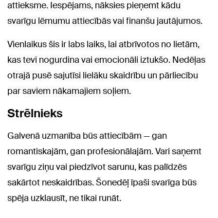
attieksme. Iespējams, nāksies pieņemt kādu
svarīgu lēmumu attiecībās vai finanšu jautājumos.
Vienlaikus šis ir labs laiks, lai atbrīvotos no lietām,
kas tevi nogurdina vai emocionāli iztukšo. Nedēļas
otrajā pusē sajutīsi lielāku skaidrību un pārliecību
par saviem nākamajiem soļiem.
Strēlnieks
Galvenā uzmanība būs attiecībām — gan
romantiskajām, gan profesionālajām. Vari saņemt
svarīgu ziņu vai piedzīvot sarunu, kas palīdzēs
sakārtot neskaidrības. Šonedēļ īpaši svarīga būs
spēja uzklausīt, ne tikai runāt.