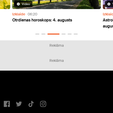
Video
Izklaide
06:20
Izklai
Otrdienas horoskops: 4. augusts
Astro
augus
Reklāma
Reklāma