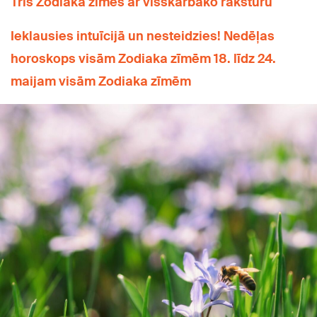
Trīs Zodiaka zīmes ar visskarbāko raksturu
Ieklausies intuīcijā un nesteidzies! Nedēļas
horoskops visām Zodiaka zīmēm 18. līdz 24.
maijam visām Zodiaka zīmēm