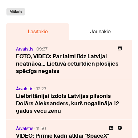
Māksla
Lasītākie
Jaunākie
Ārvalstīs
09:37
FOTO, VIDEO: Par laimi līdz Latvijai
neatnāca… Lietuvā ceturtdien plosījies
spēcīgs negaiss
Ārvalstīs
12:23
Lielbritānijai izdots Latvijas pilsonis
Dolārs Aleksanders, kurš nogalināja 12
gadus vecu zēnu
Ārvalstīs
11:50
VIDEO: Pirmie kadri atklāj "SpaceX"