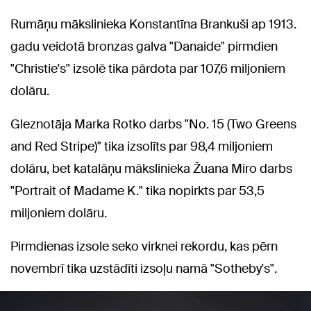
Rumāņu mākslinieka Konstantīna Brankuši ap 1913.
gadu veidotā bronzas galva "Danaide" pirmdien
"Christie's" izsolē tika pārdota par 107,6 miljoniem
dolāru.
Gleznotāja Marka Rotko darbs "No. 15 (Two Greens
and Red Stripe)" tika izsolīts par 98,4 miljoniem
dolāru, bet katalāņu mākslinieka Žuana Miro darbs
"Portrait of Madame K." tika nopirkts par 53,5
miljoniem dolāru.
Pirmdienas izsole seko virknei rekordu, kas pērn
novembrī tika uzstādīti izsoļu namā "Sotheby's".