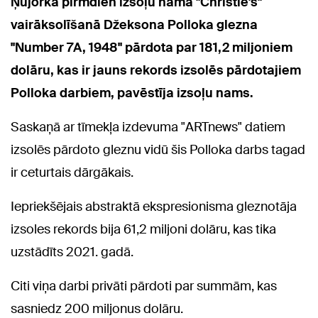
Ņujorkā pirmdien izsoļu nama "Christie's"
vairāksolīšanā Džeksona Polloka glezna
"Number 7A, 1948" pārdota par 181,2 miljoniem
dolāru, kas ir jauns rekords izsolēs pārdotajiem
Polloka darbiem, pavēstīja izsoļu nams.
Saskaņā ar tīmekļa izdevuma "ARTnews" datiem
izsolēs pārdoto gleznu vidū šis Polloka darbs tagad
ir ceturtais dārgākais.
Iepriekšējais abstraktā ekspresionisma gleznotāja
izsoles rekords bija 61,2 miljoni dolāru, kas tika
uzstādīts 2021. gadā.
Citi viņa darbi privāti pārdoti par summām, kas
sasniedz 200 miljonus dolāru.