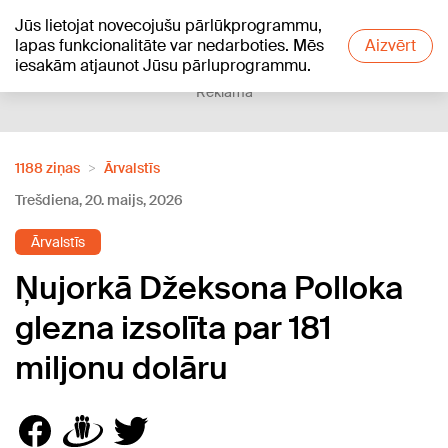
Jūs lietojat novecojušu pārlūkprogrammu,
+13
°C
lapas funkcionalitāte var nedarboties. Mēs
Aizvērt
iesakām atjaunot Jūsu pārluprogrammu.
Reklāma
1188 ziņas
Ārvalstīs
Trešdiena, 20. maijs, 2026
Ārvalstīs
Ņujorkā Džeksona Polloka
glezna izsolīta par 181
miljonu dolāru