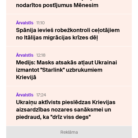
nodarītos postījumus Mēnesim
Ārvalstīs
11:10
Spānija ievieš robežkontroli ceļotājiem
no Itālijas migrācijas krīzes dēļ
Ārvalstīs
12:18
Medijs: Masks atsakās atļaut Ukrainai
izmantot "Starlink" uzbrukumiem
Krievijā
Ārvalstīs
17:24
Ukraiņu aktīvists pieslēdzas Krievijas
aizsardzības nozares sanāksmei un
piedraud, ka "drīz viss degs"
Reklāma