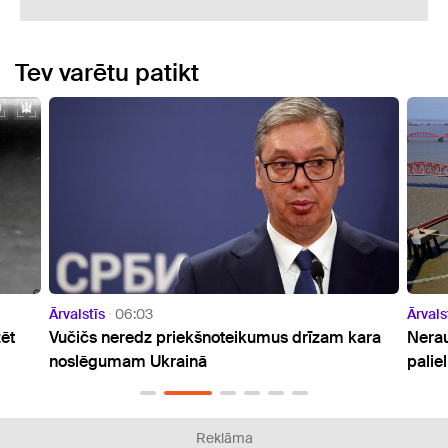
Tev varētu patikt
Ārvalstīs
21:09
kumus drīzam kara
Neraugoties uz plāniem atteikties, ES t
palielināt Krievijas gāzes importu
Reklāma