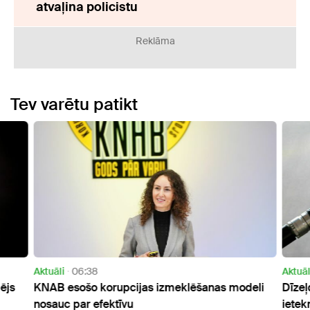
atvaļina policistu
Reklāma
Tev varētu patikt
Aktuāli
06:38
Aktuāl
ējs
KNAB esošo korupcijas izmeklēšanas modeli
Dīzeļ
nosauc par efektīvu
ietek