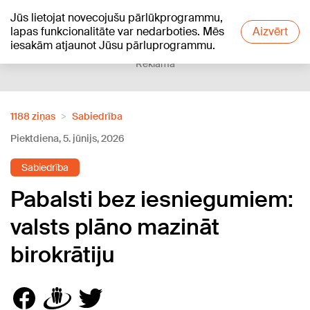
Jūs lietojat novecojušu pārlūkprogrammu,
+18
°C
lapas funkcionalitāte var nedarboties. Mēs
Aizvērt
iesakām atjaunot Jūsu pārluprogrammu.
Reklāma
1188 ziņas
Sabiedrība
Piektdiena, 5. jūnijs, 2026
Sabiedrība
Pabalsti bez iesniegumiem:
valsts plāno mazināt
birokrātiju