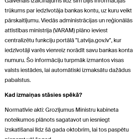
Galvenais izaicinājums līdz šim bijis informācijas
trūkums par iedzīvotāja bankas kontu, uz kuru veikt
pārskaitījumu. Viedās administrācijas un reģionālās
attīstības ministrija (VARAM) plāno ieviest
centralizētu funkciju portālā "Latvija.gov.lv", kur
iedzīvotāji varēs vienreiz norādīt savu bankas konta
numuru. Šo informāciju turpmāk izmantos visas
valsts iestādes, lai automātiski izmaksātu dažādus
pabalstus.
Kad izmaiņas stāsies spēkā?
Normatīvie akti: Grozījumus Ministru kabineta
noteikumos plānots sagatavot un iesniegt
izskatīšanai līdz šā gada oktobrim, lai tos paspētu