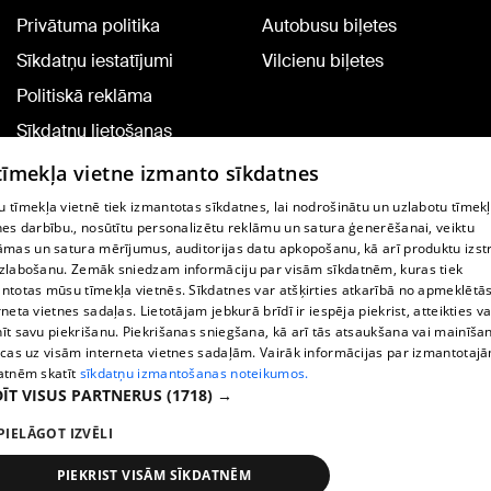
Privātuma politika
Autobusu biļetes
Sīkdatņu iestatījumi
Vilcienu biļetes
Politiskā reklāma
Sīkdatņu lietošanas
noteikumi
 tīmekļa vietne izmanto sīkdatnes
Komentāru pievienošana
 tīmekļa vietnē tiek izmantotas sīkdatnes, lai nodrošinātu un uzlabotu tīmek
nes darbību., nosūtītu personalizētu reklāmu un satura ģenerēšanai, veiktu
āmas un satura mērījumus, auditorijas datu apkopošanu, kā arī produktu izst
TV programma
zlabošanu. Zemāk sniedzam informāciju par visām sīkdatnēm, kuras tiek
Līguma noteikumi
ntotas mūsu tīmekļa vietnēs. Sīkdatnes var atšķirties atkarībā no apmeklētā
rneta vietnes sadaļas. Lietotājam jebkurā brīdī ir iespēja piekrist, atteikties va
360 Ziņu kontakti
īt savu piekrišanu. Piekrišanas sniegšana, kā arī tās atsaukšana vai mainīša
ecas uz visām interneta vietnes sadaļām. Vairāk informācijas par izmantotaj
Helio Media
atnēm skatīt
sīkdatņu izmantošanas noteikumos.
ĪT VISUS PARTNERUS
(1718) →
Portāla palīdzības dienests: e-pasts -
info@1188.lv
PIELĀGOT IZVĒLI
Copyright © 2004-2026 SIA HELIO MEDIA.
All rights reserved.
PIEKRIST VISĀM SĪKDATNĒM