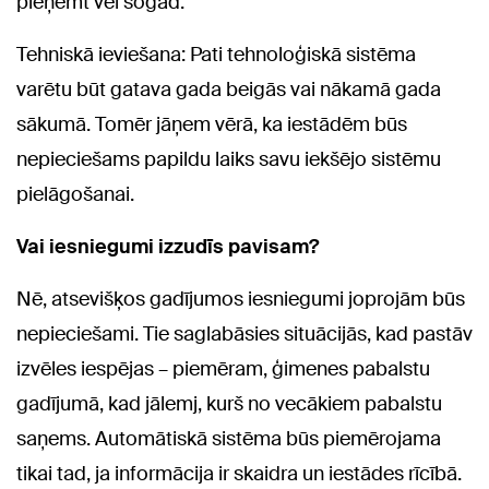
pieņemt vēl šogad.
Tehniskā ieviešana: Pati tehnoloģiskā sistēma
varētu būt gatava gada beigās vai nākamā gada
sākumā. Tomēr jāņem vērā, ka iestādēm būs
nepieciešams papildu laiks savu iekšējo sistēmu
pielāgošanai.
Vai iesniegumi izzudīs pavisam?
Nē, atsevišķos gadījumos iesniegumi joprojām būs
nepieciešami. Tie saglabāsies situācijās, kad pastāv
izvēles iespējas – piemēram, ģimenes pabalstu
gadījumā, kad jālemj, kurš no vecākiem pabalstu
saņems. Automātiskā sistēma būs piemērojama
tikai tad, ja informācija ir skaidra un iestādes rīcībā.