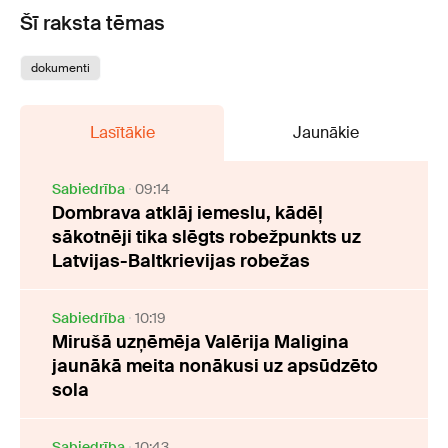
Šī raksta tēmas
dokumenti
Lasītākie
Jaunākie
Sabiedrība
09:14
Dombrava atklāj iemeslu, kādēļ
sākotnēji tika slēgts robežpunkts uz
Latvijas-Baltkrievijas robežas
Sabiedrība
10:19
Mirušā uzņēmēja Valērija Maligina
jaunākā meita nonākusi uz apsūdzēto
sola
Sabiedrība
10:43