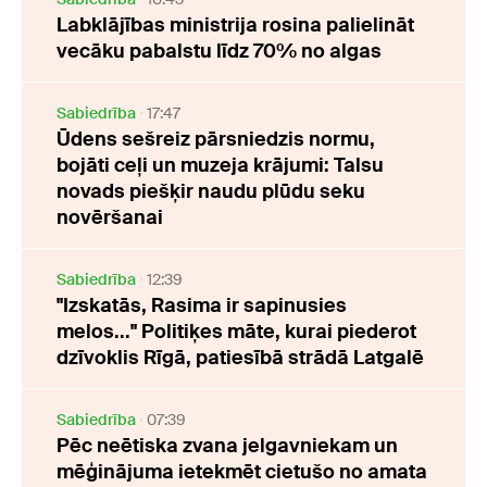
Labklājības ministrija rosina palielināt
vecāku pabalstu līdz 70% no algas
Sabiedrība
17:47
Ūdens sešreiz pārsniedzis normu,
bojāti ceļi un muzeja krājumi: Talsu
novads piešķir naudu plūdu seku
novēršanai
Sabiedrība
12:39
"Izskatās, Rasima ir sapinusies
melos..." Politiķes māte, kurai piederot
dzīvoklis Rīgā, patiesībā strādā Latgalē
Sabiedrība
07:39
Pēc neētiska zvana jelgavniekam un
mēģinājuma ietekmēt cietušo no amata