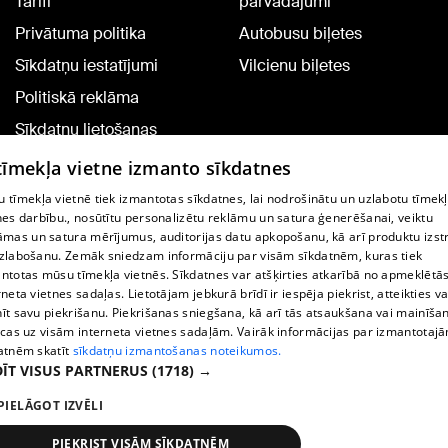
Tarifi
pārvadājumi
Privātuma politika
Autobusu biļetes
Sīkdatņu iestatījumi
Vilcienu biļetes
Politiskā reklāma
Sīkdatņu lietošanas
noteikumi
 tīmekļa vietne izmanto sīkdatnes
Komentāru pievienošana
 tīmekļa vietnē tiek izmantotas sīkdatnes, lai nodrošinātu un uzlabotu tīmek
nes darbību., nosūtītu personalizētu reklāmu un satura ģenerēšanai, veiktu
āmas un satura mērījumus, auditorijas datu apkopošanu, kā arī produktu izst
TV programma
zlabošanu. Zemāk sniedzam informāciju par visām sīkdatnēm, kuras tiek
Līguma noteikumi
ntotas mūsu tīmekļa vietnēs. Sīkdatnes var atšķirties atkarībā no apmeklētā
rneta vietnes sadaļas. Lietotājam jebkurā brīdī ir iespēja piekrist, atteikties va
360 Ziņu kontakti
īt savu piekrišanu. Piekrišanas sniegšana, kā arī tās atsaukšana vai mainīša
ecas uz visām interneta vietnes sadaļām. Vairāk informācijas par izmantotaj
Helio Media
atnēm skatīt
sīkdatņu izmantošanas noteikumos.
ĪT VISUS PARTNERUS
(1718) →
Portāla palīdzības dienests: e-pasts -
info@1188.lv
PIELĀGOT IZVĒLI
Copyright © 2004-2026 SIA HELIO MEDIA.
All rights reserved.
PIEKRIST VISĀM SĪKDATNĒM