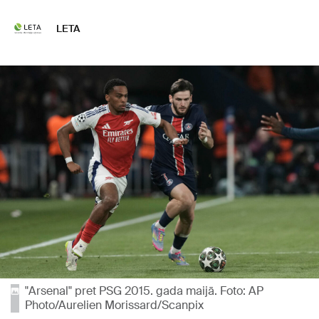
LETA
"Arsenal" pret PSG 2015. gada maijā. Foto: AP
Photo/Aurelien Morissard/Scanpix