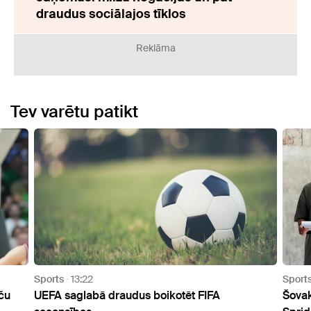
draudus sociālajos tīklos
Reklāma
Tev varētu patikt
Sports
09:03
Sport
Šovakar Kuldīgā varēs vērot pēdējās stundas
Augus