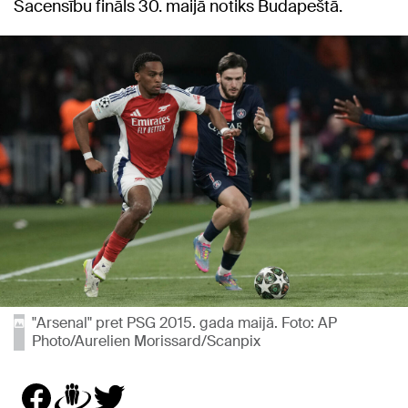
Sacensību fināls 30. maijā notiks Budapeštā.
"Arsenal" pret PSG 2015. gada maijā. Foto: AP
Photo/Aurelien Morissard/Scanpix