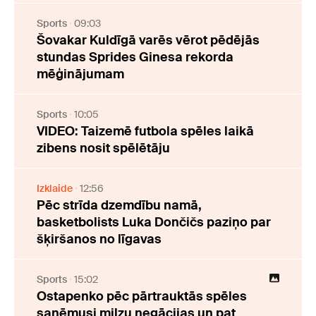
Sports
09:03
Šovakar Kuldīgā varēs vērot pēdējās
stundas Sprides Ginesa rekorda
mēģinājumam
Sports
10:05
VIDEO: Taizemē futbola spēles laikā
zibens nosit spēlētāju
Izklaide
12:56
Pēc strīda dzemdību namā,
basketbolists Luka Dončičs paziņo par
šķiršanos no līgavas
Sports
15:02
Ostapenko pēc pārtrauktās spēles
saņēmusi milzu negācijas un pat