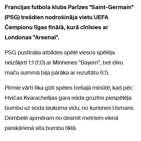
Francijas futbola klubs Parīzes "Saint-Germain"
(PSG) trešdien nodrošināja vietu UEFA
Čempionu līgas finālā, kurā cīnīsies ar
Londonas "Arsenal".
PSG pusfināla atbildes spēlē viesos spēlēja
neizšķirti 1:1 (1:0) ar Minhenes "Bayern", bet divu
maču summā bija pārāka ar rezultātu 6:5.
Pirmie vārti tika gūti spēles trešajā minūtē, kad pēc
Hvičas Kvarachelijas gara reida gruzīns piespēlēja
bumbu uz soda laukuma vidu, no kurienes Usmans
Dembelē apmēram no desmit metriem vienā
pieskārienā sita bumbu tīklā.