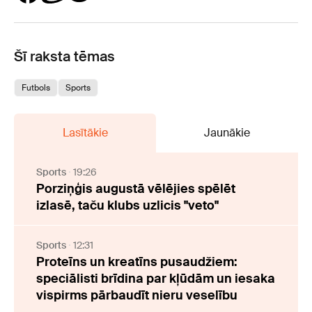
Šī raksta tēmas
Futbols
Sports
Lasītākie
Jaunākie
Sports
19:26
Porziņģis augustā vēlējies spēlēt
izlasē, taču klubs uzlicis "veto"
Sports
12:31
Proteīns un kreatīns pusaudžiem:
speciālisti brīdina par kļūdām un iesaka
vispirms pārbaudīt nieru veselību