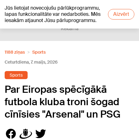
Jūs lietojat novecojušu pārlūkprogrammu,
+20
°C
lapas funkcionalitāte var nedarboties. Mēs
Aizvērt
iesakām atjaunot Jūsu pārluprogrammu.
Reklāma
1188 ziņas
Sports
Ceturtdiena, 7. maijs, 2026
Sports
Par Eiropas spēcīgākā
futbola kluba troni šogad
cīnīsies "Arsenal" un PSG