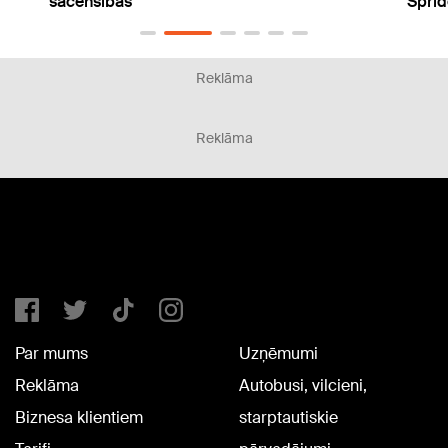
Sprides Ginesa rekorda mēģinājumam
rallij
Reklāma
Reklāma
Par mums
Uzņēmumi
Reklāma
Autobusi, vilcieni,
Biznesa klientiem
starptautiskie