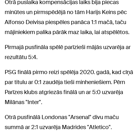
Otrā puslaika kompensācijas laiks bija piecas
minūtes un pirmspēdējā no tām Harijs Keins pēc
Alfonso Deivisa piespēles panāca 1:1 mačā, taču
mājiniekiem palika pārāk maz laika, lai atspēlētos.
Pirmajā pusfināla spēlē parīzieši mājās uzvarēja ar
rezultātu 5:4.
PSG finālā pirmo reizi spēlēja 2020. gadā, kad cīņā
par titulu ar 0:1 zaudēja tieši minheniešiem. Pērn
Parīzes klubs atgriezās finālā un ar 5:0 uzvarēja
Milānas "Inter".
Otrā pusfinālā Londonas "Arsenal" divu maču
summā ar 2:1 uzvarēja Madrides "Atletico".