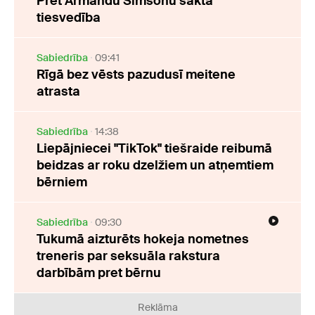
Pret Armandu Simsonu sākta
tiesvedība
Sabiedrība
09:41
Rīgā bez vēsts pazudusī meitene
atrasta
Sabiedrība
14:38
Liepājniecei "TikTok" tiešraide reibumā
beidzas ar roku dzelžiem un atņemtiem
bērniem
Sabiedrība
09:30
Tukumā aizturēts hokeja nometnes
treneris par seksuāla rakstura
darbībām pret bērnu
Reklāma