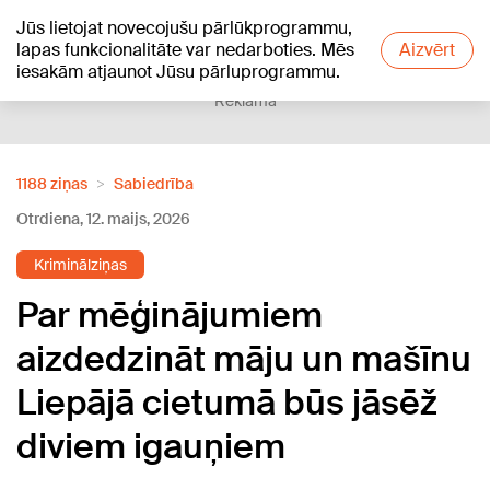
Jūs lietojat novecojušu pārlūkprogrammu,
+24
°C
lapas funkcionalitāte var nedarboties. Mēs
Aizvērt
iesakām atjaunot Jūsu pārluprogrammu.
Reklāma
1188 ziņas
Sabiedrība
Otrdiena, 12. maijs, 2026
Kriminālziņas
Par mēģinājumiem
aizdedzināt māju un mašīnu
Liepājā cietumā būs jāsēž
diviem igauņiem