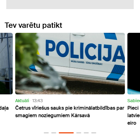
Tev varētu patikt
Aktuāli
13:43
Sabie
 daļa
Četrus vīriešus sauks pie kriminālatbildības par
Pieci
smagiem noziegumiem Kārsavā
latvi
eiro