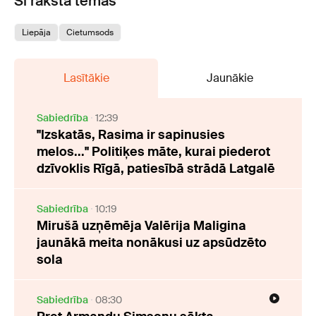
Šī raksta tēmas
Liepāja
Cietumsods
Lasītākie
Jaunākie
Sabiedrība
12:39
"Izskatās, Rasima ir sapinusies
melos..." Politiķes māte, kurai piederot
dzīvoklis Rīgā, patiesībā strādā Latgalē
Sabiedrība
10:19
Mirušā uzņēmēja Valērija Maligina
jaunākā meita nonākusi uz apsūdzēto
sola
Sabiedrība
08:30