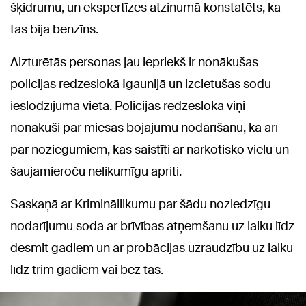
šķidrumu, un ekspertīzes atzinumā konstatēts, ka
tas bija benzīns.
Aizturētās personas jau iepriekš ir nonākušas
policijas redzeslokā Igaunijā un izcietušas sodu
ieslodzījuma vietā. Policijas redzeslokā viņi
nonākuši par miesas bojājumu nodarīšanu, kā arī
par noziegumiem, kas saistīti ar narkotisko vielu un
šaujamieroču nelikumīgu apriti.
Saskaņā ar Krimināllikumu par šādu noziedzīgu
nodarījumu soda ar brīvības atņemšanu uz laiku līdz
desmit gadiem un ar probācijas uzraudzību uz laiku
līdz trim gadiem vai bez tās.