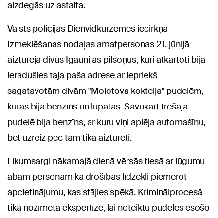
aizdegās uz asfalta.
Valsts policijas Dienvidkurzemes iecirkņa
Izmeklēšanas nodaļas amatpersonas 21. jūnijā
aizturēja divus Igaunijas pilsoņus, kuri atkārtoti bija
ieradušies tajā pašā adresē ar iepriekš
sagatavotām divām "Molotova kokteiļa" pudelēm,
kurās bija benzīns un lupatas. Savukārt trešajā
pudelē bija benzīns, ar kuru viņi aplēja automašīnu,
bet uzreiz pēc tam tika aizturēti.
Likumsargi nākamajā dienā vērsās tiesā ar lūgumu
abām personām kā drošības līdzekli piemērot
apcietinājumu, kas stājies spēkā. Kriminālprocesā
tika nozīmēta ekspertīze, lai noteiktu pudelēs esošo