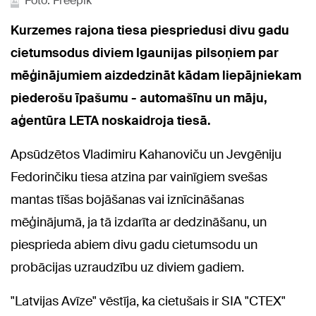
Foto: Freepik
Kurzemes rajona tiesa piespriedusi divu gadu
cietumsodus diviem Igaunijas pilsoņiem par
mēģinājumiem aizdedzināt kādam liepājniekam
piederošu īpašumu - automašīnu un māju,
aģentūra LETA noskaidroja tiesā.
Apsūdzētos Vladimiru Kahanoviču un Jevgēniju
Fedorinčiku tiesa atzina par vainīgiem svešas
mantas tīšas bojāšanas vai iznīcināšanas
mēģinājumā, ja tā izdarīta ar dedzināšanu, un
piesprieda abiem divu gadu cietumsodu un
probācijas uzraudzību uz diviem gadiem.
"Latvijas Avīze" vēstīja, ka cietušais ir SIA "CTEX"