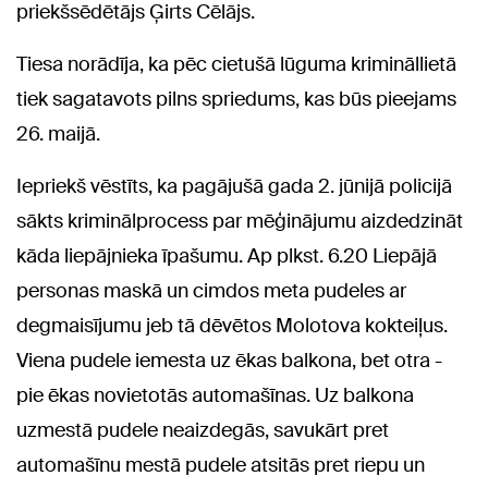
priekšsēdētājs Ģirts Cēlājs.
Tiesa norādīja, ka pēc cietušā lūguma krimināllietā
tiek sagatavots pilns spriedums, kas būs pieejams
26. maijā.
Iepriekš vēstīts, ka pagājušā gada 2. jūnijā policijā
sākts kriminālprocess par mēģinājumu aizdedzināt
kāda liepājnieka īpašumu. Ap plkst. 6.20 Liepājā
personas maskā un cimdos meta pudeles ar
degmaisījumu jeb tā dēvētos Molotova kokteiļus.
Viena pudele iemesta uz ēkas balkona, bet otra -
pie ēkas novietotās automašīnas. Uz balkona
uzmestā pudele neaizdegās, savukārt pret
automašīnu mestā pudele atsitās pret riepu un