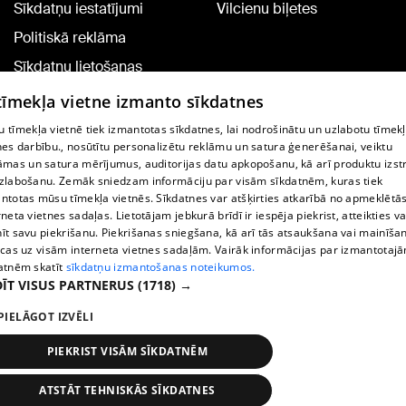
Sīkdatņu iestatījumi
Vilcienu biļetes
Politiskā reklāma
Sīkdatņu lietošanas
noteikumi
 tīmekļa vietne izmanto sīkdatnes
Komentāru pievienošana
 tīmekļa vietnē tiek izmantotas sīkdatnes, lai nodrošinātu un uzlabotu tīmek
nes darbību., nosūtītu personalizētu reklāmu un satura ģenerēšanai, veiktu
āmas un satura mērījumus, auditorijas datu apkopošanu, kā arī produktu izst
TV programma
zlabošanu. Zemāk sniedzam informāciju par visām sīkdatnēm, kuras tiek
Līguma noteikumi
ntotas mūsu tīmekļa vietnēs. Sīkdatnes var atšķirties atkarībā no apmeklētā
rneta vietnes sadaļas. Lietotājam jebkurā brīdī ir iespēja piekrist, atteikties va
360 Ziņu kontakti
īt savu piekrišanu. Piekrišanas sniegšana, kā arī tās atsaukšana vai mainīša
ecas uz visām interneta vietnes sadaļām. Vairāk informācijas par izmantotaj
Helio Media
atnēm skatīt
sīkdatņu izmantošanas noteikumos.
ĪT VISUS PARTNERUS
(1718) →
Portāla palīdzības dienests: e-pasts -
info@1188.lv
PIELĀGOT IZVĒLI
Copyright © 2004-2026 SIA HELIO MEDIA.
All rights reserved.
PIEKRIST VISĀM SĪKDATNĒM
ATSTĀT TEHNISKĀS SĪKDATNES