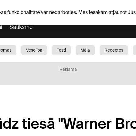
Laika ziņas
Horoskopi
pas funkcionalitāte var nedarboties. Mēs iesakām atjaunot J
i
Satiksme
Domas
Veselība
Testi
Māja
Receptes
Bērni
Auto
1188 play
Sports
Bizness
Reklāma
dz tiesā "Warner Bro