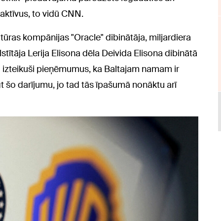
 aktīvus, to vidū CNN.
as kompānijas "Oracle" dibinātāja, miljardiera
ītāja Lerija Elisona dēla Deivida Elisona dibinātā
i izteikuši pieņēmumus, ka Baltajam namam ir
gt šo darījumu, jo tad tās īpašumā nonāktu arī