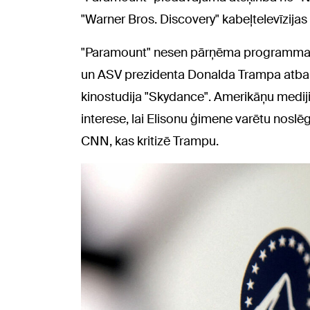
"Warner Bros. Discovery" kabeļtelevīzijas
"Paramount" nesen pārņēma programmatūr
un ASV prezidenta Donalda Trampa atbalst
kinostudija "Skydance". Amerikāņu medij
interese, lai Elisonu ģimene varētu noslē
CNN, kas kritizē Trampu.