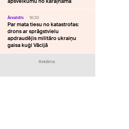
apsveikumu no karaļnama
Ārvalstīs
16:33
Par mata tiesu no katastrofas:
drons ar sprāgstvielu
apdraudējis militāro ukraiņu
gaisa kuģi Vācijā
Reklāma