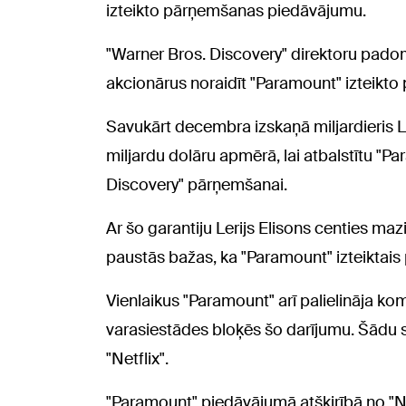
izteikto pārņemšanas piedāvājumu.
"Warner Bros. Discovery" direktoru pad
akcionārus noraidīt "Paramount" izteikt
Savukārt decembra izskaņā miljardieris L
miljardu dolāru apmērā, lai atbalstītu "P
Discovery" pārņemšanai.
Ar šo garantiju Lerijs Elisons centies m
paustās bažas, ka "Paramount" izteiktais 
Vienlaikus "Paramount" arī palielināja ko
varasiestādes bloķēs šo darījumu. Šādu su
"Netflix".
"Paramount" piedāvājumā atšķirībā no "Ne