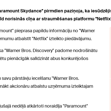
ramount Skydance" pirmdien paziņoja, ka iesūdzējis
d norisinās cīņa ar straumēšanas platformu "Netflix
amount" pieprasa papildu informāciju no "Warner
ēmumu atbalstīt "Netflix" izteikto piedāvājumu.
 ka "Warner Bros. Discovery" padome nodrošinātu
spētu pienācīgāk salīdzināt abus konkurējošos
 savu pārstāvju iecelšanu "Warner Bros.
nākt akcionāru atbalstu uzņēmuma izteiktajam
ušajā nedēļā atkārtoti noraidīja "Paramount"