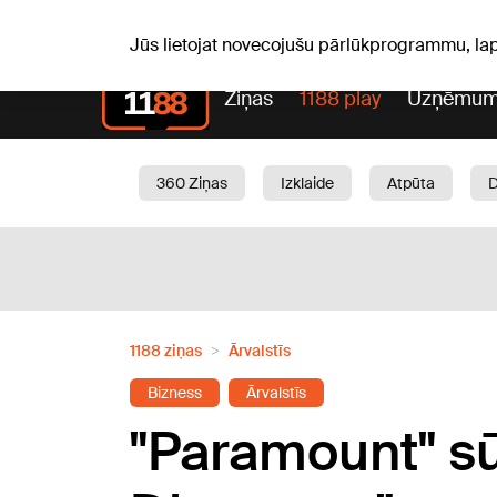
Pk, 07.08.2026.
+16
°C
Alfrēds, Fredis, Madars
Jūs lietojat novecojušu pārlūkprogrammu, la
Ziņas
1188 play
Uzņēmum
360 Ziņas
Izklaide
Atpūta
Aktuāli
Satiksme
Skaistumam
1188 ziņas
Ārvalstīs
Bizness
Ārvalstīs
"Paramount" sū