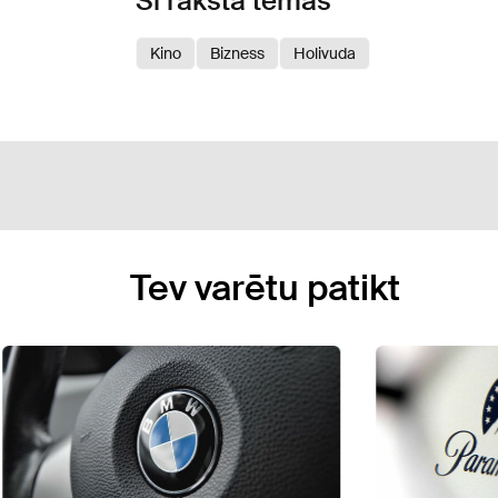
Šī raksta tēmas
Kino
Bizness
Holivuda
Tev varētu patikt