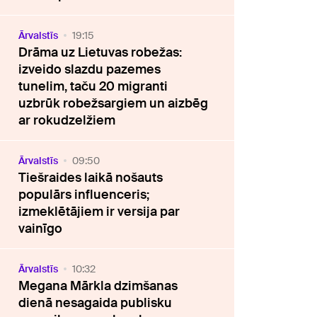
Ārvalstīs
19:15
Drāma uz Lietuvas robežas:
izveido slazdu pazemes
tunelim, taču 20 migranti
uzbrūk robežsargiem un aizbēg
ar rokudzelžiem
Ārvalstīs
09:50
Tiešraides laikā nošauts
populārs influenceris;
izmeklētājiem ir versija par
vainīgo
Ārvalstīs
10:32
Megana Mārkla dzimšanas
dienā nesagaida publisku