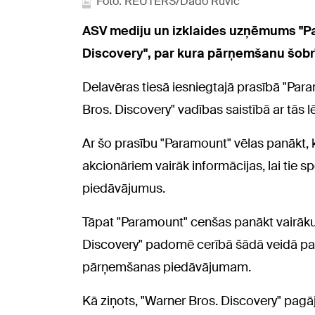
Foto: REUTERS/Dado Ruvic
ASV mediju un izklaides uzņēmums "Pa
Discovery", par kura pārņemšanu šobrī
Delavēras tiesā iesniegtajā prasībā "Par
Bros. Discovery" vadības saistībā ar tās l
Ar šo prasību "Paramount" vēlas panākt,
akcionāriem vairāk informācijas, lai tie 
piedāvājumus.
Tāpat "Paramount" cenšas panākt vairāku
Discovery" padomē cerībā šādā veidā pa
pārņemšanas piedāvājumam.
Kā ziņots, "Warner Bros. Discovery" pagāj