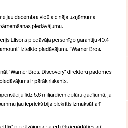
ome jau decembra vidū aicināja uzņēmuma
o pārņemšanas piedāvājumu.
erijs Elisons piedāvāja personīgo garantiju 40,4
aramount" izteikto piedāvājumu "Warner Bros.
azināt "Warner Bros. Discovery" direktoru padomes
piedāvājums ir pārāk riskants.
mpensāciju līdz 5,8 miljardiem dolāru gadījumā, ja
mmu jau iepriekš bija piekritis izmaksāt arī
tflix" piedāvājuma paredzēts iegādāties arī