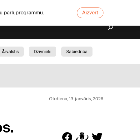
ūsu pārluprogrammu.
Aizvērt
Ārvalstīs
Dzīvnieki
Sabiedrība
Dārzs
Otrdiena, 13. janvāris, 2026
s.