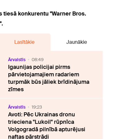
 tiesā konkurentu "Warner Bros.
".
Lasītākie
Jaunākie
Ārvalstīs
08:49
Igaunijas policijai pirms
pārvietojamajiem radariem
turpmāk būs jāliek brīdinājuma
zīmes
Ārvalstīs
19:23
Avoti: Pēc Ukrainas dronu
trieciena "Lukoil" rūpnīca
Volgogradā pilnībā apturējusi
naftas pārstrādi