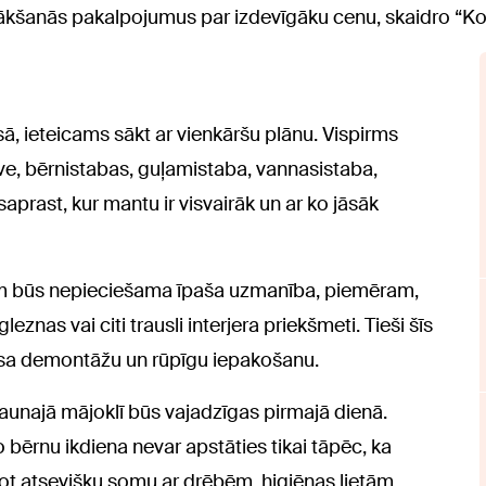
vākšanās pakalpojumus par izdevīgāku cenu, skaidro “
, ieteicams sākt ar vienkāršu plānu. Vispirms
uve, bērnistabas, guļamistaba, vannasistaba,
saprast, kur mantu ir visvairāk un ar ko jāsāk
kurām būs nepieciešama īpaša uzmanība, piemēram,
eznas vai citi trausli interjera priekšmeti. Tieši šīs
prasa demontāžu un rūpīgu iepakošanu.
jaunajā mājoklī būs vajadzīgas pirmajā dienā.
o bērnu ikdiena nevar apstāties tikai tāpēc, ka
ot atsevišķu somu ar drēbēm, higiēnas lietām,