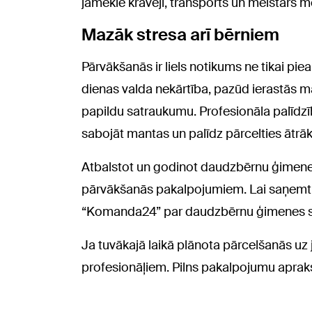
jāmeklē krāvēji, transports un meistars m
Mazāk stresa arī bērniem
Pārvākšanās ir liels notikums ne tikai pi
dienas valda nekārtība, pazūd ierastās ma
papildu satraukumu. Profesionāla palīdzība
sabojāt mantas un palīdz pārcelties ātrā
Atbalstot un godinot daudzbērnu ģimen
pārvākšanās pakalpojumiem. Lai saņemtu 
“Komanda24” par daudzbērnu ģimenes s
Ja tuvākajā laikā plānota pārcelšanās uz
profesionāļiem. Pilns pakalpojumu apraks