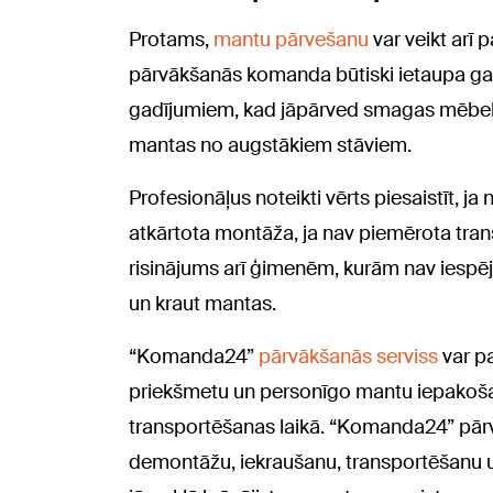
Protams,
mantu pārvešanu
var veikt arī 
pārvākšanās komanda būtiski ietaupa gan 
gadījumiem, kad jāpārved smagas mēbeles,
mantas no augstākiem stāviem.
Profesionāļus noteikti vērts piesaistīt, j
atkārtota montāža, ja nav piemērota transp
risinājums arī ģimenēm, kurām nav iespēja
un kraut mantas.
“Komanda24”
pārvākšanās serviss
var pa
priekšmetu un personīgo mantu iepakošan
transportēšanas laikā. “Komanda24” pārv
demontāžu, iekraušanu, transportēšanu un