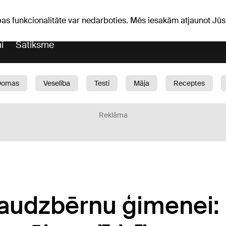
Laika ziņas
Horoskopi
avs
pas funkcionalitāte var nedarboties. Mēs iesakām atjaunot J
i
Satiksme
Domas
Veselība
Testi
Māja
Receptes
Bērni
Auto
1188 play
Sports
Bizness
Reklāma
audzbērnu ģimenei: