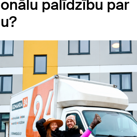
onālu palīdzību par
nu?