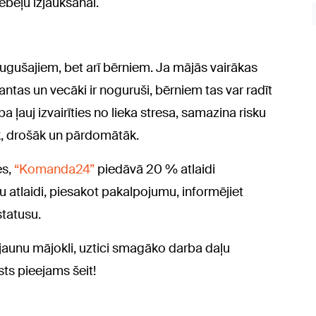
ēbeļu izjaukšanai.
eaugušajiem, bet arī bērniem. Ja mājās vairākas
ntas un vecāki ir noguruši, bērniem tas var radīt
 ļauj izvairīties no lieka stresa, samazina risku
k, drošāk un pārdomātāk.
es,
“Komanda24”
piedāvā 20 % atlaidi
atlaidi, piesakot pakalpojumu, informējiet
tatusu.
 jaunu mājokli, uztici smagāko darba daļu
ts pieejams šeit!