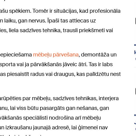
pašu spēkiem. Tomēr ir situācijas, kad profesionāla
laiku, gan nervus. Īpaši tas attiecas uz
 liela sadzīves tehnika, trausli priekšmeti vai
a nepieciešama
mēbeļu pārvešana
, demontāža un
orta vai ja pārvākšanās jāveic ātri. Tas ir labs
s piesaistīt radus vai draugus, kas palīdzētu nest
rūpēties par mēbeļu, sadzīves tehnikas, interjera
u, lai viss būtu pasargāts gan nešanas, gan
ākšanās speciālisti nodrošina arī mēbeļu
 izkraušanu jaunajā adresē, lai ģimenei nav