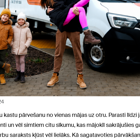
24
 kastu pārvešanu no vienas mājas uz otru. Parasti līdzi 
ti un vēl simtiem citu sīkumu, kas mājoklī sakrājušies ga
u saraksts kļūst vēl lielāks. Kā sagatavoties pārvākšan