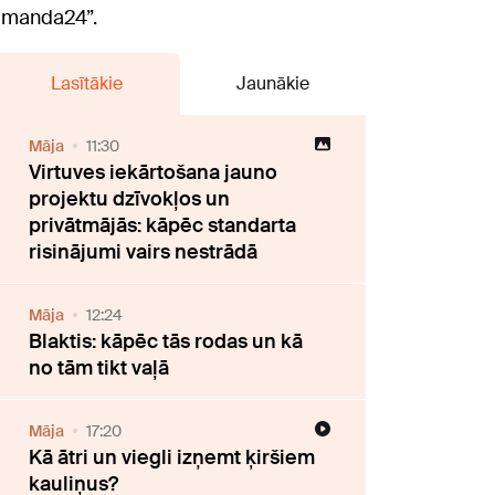
Komanda24”.
Lasītākie
Jaunākie
Māja
11:30
Virtuves iekārtošana jauno
projektu dzīvokļos un
privātmājās: kāpēc standarta
risinājumi vairs nestrādā
Māja
12:24
Blaktis: kāpēc tās rodas un kā
no tām tikt vaļā
Māja
17:20
Kā ātri un viegli izņemt ķiršiem
kauliņus?