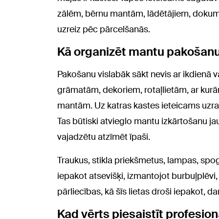
zālēm, bērnu mantām, lādētājiem, dokume
uzreiz pēc pārcelšanās.
Kā organizēt mantu pakošan
Pakošanu vislabāk sākt nevis ar ikdienā 
grāmatām, dekoriem, rotaļlietām, ar kurā
mantām. Uz katras kastes ieteicams uzraks
Tas būtiski atvieglo mantu izkārtošanu jaun
vajadzētu atzīmēt īpaši.
Traukus, stikla priekšmetus, lampas, spo
iepakot atsevišķi, izmantojot burbuļplēvi,
pārliecības, kā šīs lietas droši iepakot, d
Kad vērts piesaistīt profesio