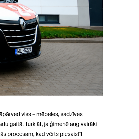
jāpārved viss – mēbeles, sadzīves
du gaitā. Turklāt, ja ģimenē aug vairāki
ās procesam, kad vērts piesaistīt