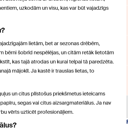
ntiem, uzkodām un visu, kas var būt vajadzīgs
u?
vajadzīgajām lietām, bet ar sezonas drēbēm,
m bērni šobrīd nespēlējas, un citām retāk lietotām
tīt, kas tajā atrodas un kurai telpai tā paredzēta.
ajā mājoklī. Ja kastē ir trauslas lietas, to
guļus un citus plīstošus priekšmetus ieteicams
 papīru, segas vai citus aizsargmateriālus. Ja nav
arbu vērts uzticēt profesionāļiem.
nāļus?