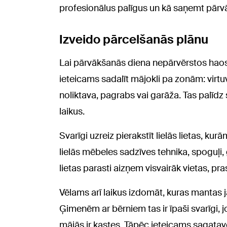
profesionālus palīgus un kā saņemt pār
Izveido pārcelšanās plānu
Lai pārvākšanās diena nepārvērstos haosā
ieteicams sadalīt mājokli pa zonām: virt
noliktava, pagrabs vai garāža. Tas palīdz 
laikus.
Svarīgi uzreiz pierakstīt lielās lietas, 
lielās mēbeles sadzīves tehnika, spoguļi, gl
lietas parasti aizņem visvairāk vietas, 
Vēlams arī laikus izdomāt, kuras mantas 
Ģimenēm ar bērniem tas ir īpaši svarīgi, j
mājās ir kastes. Tāpēc ieteicams sagatav