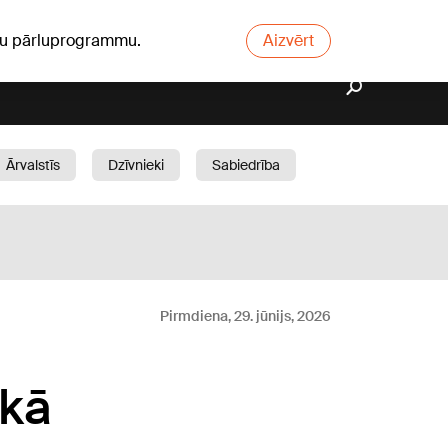
ūsu pārluprogrammu.
Aizvērt
Ārvalstīs
Dzīvnieki
Sabiedrība
Dārzs
Pirmdiena, 29. jūnijs, 2026
 kā