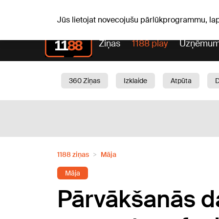
S, 08.08.2026.
+18
°C
Mudīte, Vladislava, Vladisl
Jūs lietojat novecojušu pārlūkprogrammu, la
Ziņas
1188 play
Uzņēmum
360 Ziņas
Izklaide
Atpūta
Aktuāli
Satiksme
Skaistumam
1188 ziņas
Māja
Māja
Pārvākšanās d