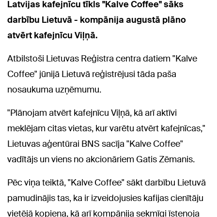
Latvijas kafejnīcu tīkls "Kalve Coffee" sāks
darbību Lietuvā - kompānija augustā plāno
atvērt kafejnīcu Viļņā.
Atbilstoši Lietuvas Reģistra centra datiem "Kalve
Coffee" jūnijā Lietuvā reģistrējusi tāda paša
nosaukuma uzņēmumu.
"Plānojam atvērt kafejnīcu Viļņā, kā arī aktīvi
meklējam citas vietas, kur varētu atvērt kafejnīcas,"
Lietuvas aģentūrai BNS sacīja "Kalve Coffee"
vadītājs un viens no akcionāriem Gatis Zēmanis.
Pēc viņa teiktā, "Kalve Coffee" sākt darbību Lietuvā
pamudinājis tas, ka ir izveidojusies kafijas cienītāju
vietējā kopiena, kā arī kompānija sekmīgi īstenoja