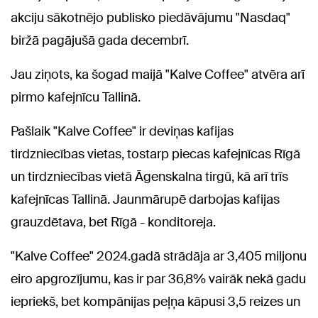
akciju sākotnējo publisko piedāvājumu "Nasdaq"
biržā pagājušā gada decembrī.
Jau ziņots, ka šogad maijā "Kalve Coffee" atvēra arī
pirmo kafejnīcu Tallinā.
Pašlaik "Kalve Coffee" ir deviņas kafijas
tirdzniecības vietas, tostarp piecas kafejnīcas Rīgā
un tirdzniecības vietā Āgenskalna tirgū, kā arī trīs
kafejnīcas Tallinā. Jaunmārupē darbojas kafijas
grauzdētava, bet Rīgā - konditoreja.
"Kalve Coffee" 2024.gadā strādāja ar 3,405 miljonu
eiro apgrozījumu, kas ir par 36,8% vairāk nekā gadu
iepriekš, bet kompānijas peļņa kāpusi 3,5 reizes un