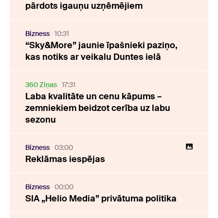
pārdots igauņu uzņēmējiem
Bizness
10:31
“Sky&More” jaunie īpašnieki paziņo,
kas notiks ar veikalu Duntes ielā
360 Ziņas
17:31
Laba kvalitāte un cenu kāpums –
zemniekiem beidzot cerība uz labu
sezonu
Bizness
03:00
Reklāmas iespējas
Bizness
00:00
SIA „Helio Media” privātuma politika