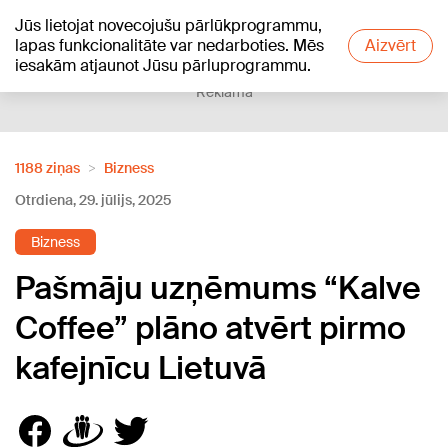
Jūs lietojat novecojušu pārlūkprogrammu,
+21
°C
lapas funkcionalitāte var nedarboties. Mēs
Aizvērt
iesakām atjaunot Jūsu pārluprogrammu.
Reklāma
1188 ziņas
Bizness
Otrdiena, 29. jūlijs, 2025
Bizness
Pašmāju uzņēmums “Kalve
Coffee” plāno atvērt pirmo
kafejnīcu Lietuvā