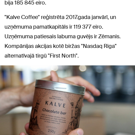
bija 185 845 eiro.
"Kalve Coffee" reģistrēta 2017.gada janvārī, un
uzņēmuma pamatkapitāls ir 119 377 eiro.
Uzņēmuma patiesais labuma guvējs ir Zēmanis.
Kompānijas akcijas kotē biržas "Nasdaq Riga"
alternatīvajā tirgū "First North".