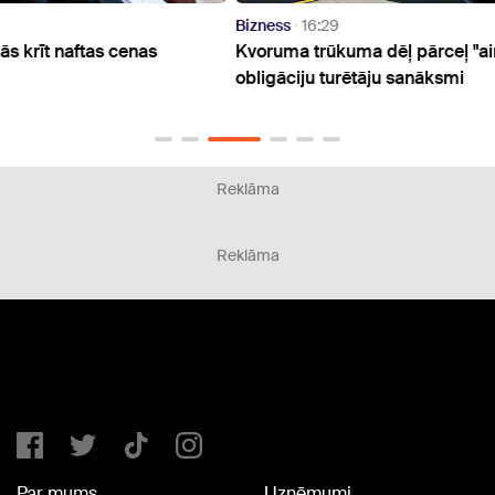
Bizness
16:29
Bizne
Kvoruma trūkuma dēļ pārceļ "airBaltic"
No gr
obligāciju turētāju sanāksmi
iegul
mājo
Reklāma
Reklāma
Par mums
Uzņēmumi