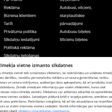
Reklāma
Autobusi, vilcieni,
Biznesa klientiem
starptautiskie
Tarifi
pārvadājumi
Privātuma politika
Autobusu biļetes
Sīkdatņu iestatījumi
Vilcienu biļetes
Politiskā reklāma
Sīkdatņu lietošanas
noteikumi
 tīmekļa vietne izmanto sīkdatnes
Komentāru pievienošana
 tīmekļa vietnē tiek izmantotas sīkdatnes, lai nodrošinātu un uzlabotu tīmek
nes darbību., nosūtītu personalizētu reklāmu un satura ģenerēšanai, veiktu
āmas un satura mērījumus, auditorijas datu apkopošanu, kā arī produktu izst
TV programma
zlabošanu. Zemāk sniedzam informāciju par visām sīkdatnēm, kuras tiek
Līguma noteikumi
ntotas mūsu tīmekļa vietnēs. Sīkdatnes var atšķirties atkarībā no apmeklētā
rneta vietnes sadaļas. Lietotājam jebkurā brīdī ir iespēja piekrist, atteikties va
360 Ziņu kontakti
īt savu piekrišanu. Piekrišanas sniegšana, kā arī tās atsaukšana vai mainīša
ecas uz visām interneta vietnes sadaļām. Vairāk informācijas par izmantotaj
Helio Media
atnēm skatīt
sīkdatņu izmantošanas noteikumos.