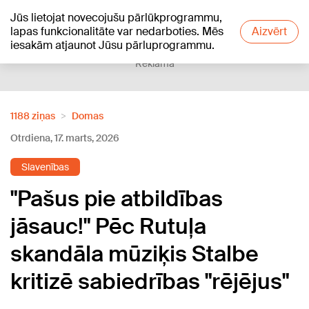
Jūs lietojat novecojušu pārlūkprogrammu,
+19
°C
lapas funkcionalitāte var nedarboties. Mēs
Aizvērt
iesakām atjaunot Jūsu pārluprogrammu.
Reklāma
1188 ziņas
Domas
Otrdiena, 17. marts, 2026
Slavenības
"Pašus pie atbildības
jāsauc!" Pēc Rutuļa
skandāla mūziķis Stalbe
kritizē sabiedrības "rējējus"