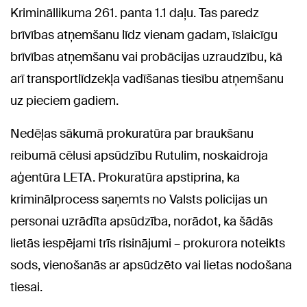
Krimināllikuma 261. panta 1.1 daļu. Tas paredz
brīvības atņemšanu līdz vienam gadam, īslaicīgu
brīvības atņemšanu vai probācijas uzraudzību, kā
arī transportlīdzekļa vadīšanas tiesību atņemšanu
uz pieciem gadiem.
Nedēļas sākumā prokuratūra par braukšanu
reibumā cēlusi apsūdzību Rutulim, noskaidroja
aģentūra LETA. Prokuratūra apstiprina, ka
kriminālprocess saņemts no Valsts policijas un
personai uzrādīta apsūdzība, norādot, ka šādās
lietās iespējami trīs risinājumi – prokurora noteikts
sods, vienošanās ar apsūdzēto vai lietas nodošana
tiesai.