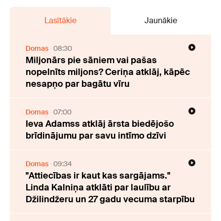
Lasītākie
Jaunākie
Domas
08:30
Miljonārs pie sāniem vai pašas
nopelnīts miljons? Ceriņa atklāj, kāpēc
nesapņo par bagātu vīru
Domas
07:00
Ieva Adamss atklāj ārsta biedējošo
brīdinājumu par savu intīmo dzīvi
Domas
09:34
"Attiecības ir kaut kas sargājams."
Linda Kalniņa atklāti par laulību ar
Džilindžeru un 27 gadu vecuma starpību