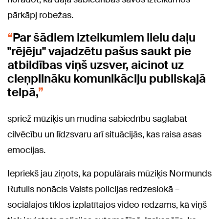
pārkāpj robežas.
Par šādiem izteikumiem lielu daļu
"rējēju" vajadzētu pašus saukt pie
atbildības viņš uzsver, aicinot uz
cieņpilnāku komunikāciju publiskajā
telpā,
spriež mūziķis un mudina sabiedrību saglabāt
cilvēcību un līdzsvaru arī situācijās, kas raisa asas
emocijas.
Iepriekš jau ziņots, ka populārais mūziķis Normunds
Rutulis nonācis Valsts policijas redzeslokā –
sociālajos tīklos izplatītajos video redzams, kā viņš