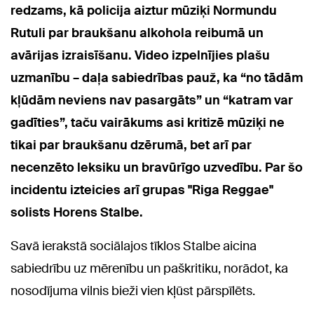
redzams, kā policija aiztur mūziķi Normundu
Rutuli par braukšanu alkohola reibumā un
avārijas izraisīšanu. Video izpelnījies plašu
uzmanību – daļa sabiedrības pauž, ka “no tādām
kļūdām neviens nav pasargāts” un “katram var
gadīties”, taču vairākums asi kritizē mūziķi ne
tikai par braukšanu dzērumā, bet arī par
necenzēto leksiku un bravūrīgo uzvedību. Par šo
incidentu izteicies arī grupas "Riga Reggae"
solists Horens Stalbe.
Savā ierakstā sociālajos tīklos Stalbe aicina
sabiedrību uz mērenību un paškritiku, norādot, ka
nosodījuma vilnis bieži vien kļūst pārspīlēts.