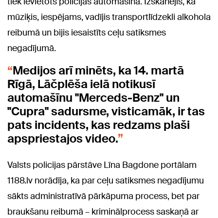
tiek ievietots policijas automašīnā. Izskanējis, ka
mūziķis, iespējams, vadījis transportlīdzekli alkohola
reibumā un bijis iesaistīts ceļu satiksmes
negadījumā.
Medijos arī minēts, ka 14. martā
Rīgā, Lāčplēša ielā notikusī
automašīnu "Merceds-Benz" un
"Cupra" sadursme, visticamāk, ir tas
pats incidents, kas redzams plaši
apspriestajos video.
Valsts policijas pārstāve Līna Bagdone portālam
1188.lv norādīja, ka par ceļu satiksmes negadījumu
sākts administratīvā pārkāpuma process, bet par
braukšanu reibumā – kriminālprocess saskaņā ar