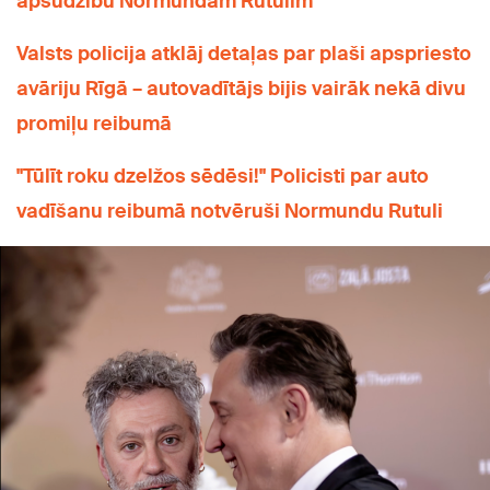
apsūdzību Normundam Rutulim
Valsts policija atklāj detaļas par plaši apspriesto
avāriju Rīgā – autovadītājs bijis vairāk nekā divu
promiļu reibumā
"Tūlīt roku dzelžos sēdēsi!" Policisti par auto
vadīšanu reibumā notvēruši Normundu Rutuli