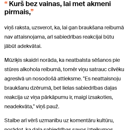
Kurš bez vainas, lai met akmeni
pirmais,
viņš raksta, uzsverot, ka, lai gan braukšana reibumā
nav attaisnojama, arī sabiedrības reakcijai būtu
jābūt adekvātai.
Mūziķis skaidri norāda, ka neatbalsta sēšanos pie
stūres alkohola reibumā, tomēr viņu satrauc cilvēku
agresīvā un nosodošā attieksme. "Es neattaisnoju
braukšanu dzērumā, bet lielas sabiedrības daļas
reakcija uz viņa pārkāpumu ir, maigi izsakoties,
neadekvāta," viņš pauž.
Stalbe arī vērš uzmanību uz komentāru kultūru,
norādot, ka daļa sabiedrības savos izteikumos