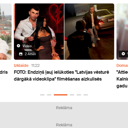
Video
2 Attēli
Izklaide
11:22
Doma
dris
FOTO: Endziņš ļauj ielūkoties "Latvijas vēsturē
"Atti
dārgākā videoklipa" filmēšanas aizkulisēs
Kalni
gadu
Reklāma
Reklāma