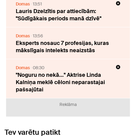
Domas
13:51
Lauris Dzelzītis par attiecībām:
"Sūdīgākais periods manā dzīvē"
Domas
13:56
Eksperts nosauc 7 profesijas, kuras
mākslīgais intelekts neaizstās
Domas
08:30
"Noguru no nekā..." Aktrise Linda
Kalniņa meklē cēloni neparastajai
pašsajūtai
Reklāma
Tev varētu patikt