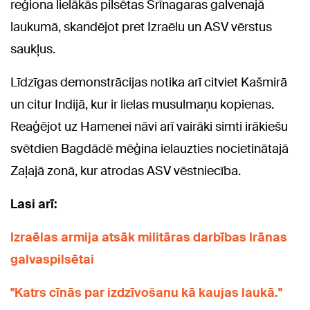
reģiona lielākās pilsētas Šrīnagaras galvenajā
laukumā, skandējot pret Izraēlu un ASV vērstus
saukļus.
Līdzīgas demonstrācijas notika arī citviet Kašmirā
un citur Indijā, kur ir lielas musulmaņu kopienas.
Reaģējot uz Hamenei nāvi arī vairāki simti irākiešu
svētdien Bagdādē mēģina ielauzties nocietinātajā
Zaļajā zonā, kur atrodas ASV vēstniecība.
Lasi arī:
Izraēlas armija atsāk militāras darbības Irānas
galvaspilsētai
"Katrs cīnās par izdzīvošanu kā kaujas laukā."