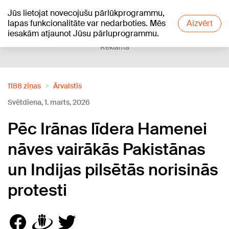
Jūs lietojat novecojušu pārlūkprogrammu,
+16
°C
lapas funkcionalitāte var nedarboties. Mēs
Aizvērt
iesakām atjaunot Jūsu pārluprogrammu.
Reklāma
1188 ziņas
Ārvalstīs
Svētdiena, 1. marts, 2026
Pēc Irānas līdera Hamenei
nāves vairākās Pakistānas
un Indijas pilsētās norisinās
protesti