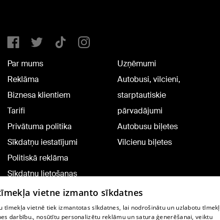
Par mums
Uzņēmumi
Reklāma
Autobusi, vilcieni,
Biznesa klientiem
starptautiskie
Tarifi
pārvadājumi
Privātuma politika
Autobusu biļetes
Sīkdatņu iestatījumi
Vilcienu biļetes
Politiskā reklāma
Sīkdatņu lietošanas
noteikumi
 tīmekļa vietne izmanto sīkdatnes
Komentāru pievienošana
 tīmekļa vietnē tiek izmantotas sīkdatnes, lai nodrošinātu un uzlabotu tīmek
nes darbību., nosūtītu personalizētu reklāmu un satura ģenerēšanai, veiktu