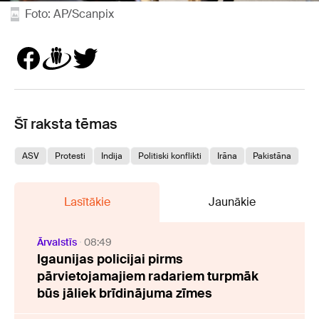
Foto: AP/Scanpix
Šī raksta tēmas
ASV
Protesti
Indija
Politiski konflikti
Irāna
Pakistāna
Lasītākie
Jaunākie
Ārvalstīs
08:49
Igaunijas policijai pirms
pārvietojamajiem radariem turpmāk
būs jāliek brīdinājuma zīmes