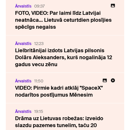
Ārvalstīs
09:37
FOTO, VIDEO: Par laimi līdz Latvijai
neatnāca… Lietuvā ceturtdien plosījies
spēcīgs negaiss
Ārvalstīs
12:23
Lielbritānijai izdots Latvijas pilsonis
Dolārs Aleksanders, kurš nogalināja 12
gadus vecu zēnu
Ārvalstīs
11:50
VIDEO: Pirmie kadri atklāj "SpaceX"
nodarītos postījumus Mēnesim
Ārvalstīs
19:15
Drāma uz Lietuvas robežas: izveido
slazdu pazemes tunelim, taču 20