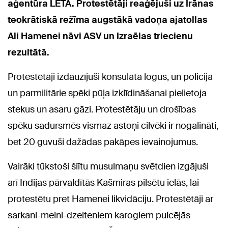
aģentūra LETA.
Protestētāji reaģējuši uz
Irānas
teokrātiskā režīma augstākā vadoņa ajatollas
Ali Hamenei nāvi
ASV un Izraēlas triecienu
rezultātā
.
Protestētāji izdauzījuši konsulāta logus, un policija
un parmilitārie spēki pūļa izklīdināšanai pielietoja
stekus un asaru gāzi. Protestētāju un drošības
spēku sadursmēs vismaz astoņi cilvēki ir nogalināti,
bet 20 guvuši dažādas pakāpes ievainojumus.
Vairāki tūkstoši šiītu musulmaņu svētdien izgājuši
arī Indijas pārvaldītās Kašmiras pilsētu ielās, lai
protestētu pret Hamenei likvidāciju. Protestētāji ar
sarkani-melni-dzelteniem karogiem pulcējās