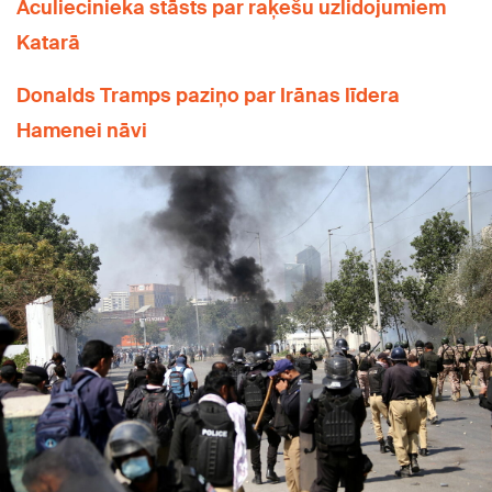
Aculiecinieka stāsts par raķešu uzlidojumiem
Katarā
Donalds Tramps paziņo par Irānas līdera
Hamenei nāvi