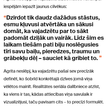
iespējām iepazīt jaunus cilvēkus:
Dzirdot tik daudz dažādus stāstus,
esmu kļuvusi atvērtāka un sākusi
domāt, ka vajadzētu par to sākt
padomāt dziļāk un vairāk. Līdz šim es
laikam tiešām pati biju noslēgusies
tīri savu baiļu, pieredzes, traumu un
grābekļu dēļ – sauciet kā gribiet to.
Agrita neslēpj, ka vajadzētu pašai sev precīzāk
definēt, ko šobrīd konkrētajā dzīves jomā viņa
vēlētos mainīt. Realitātes seriāla dalībniece atzīst,
ka viens ir tas, kādas attiecības viņa savulaik ir
vizualizējusi, taču pavisam cits – to precīzi formulēt.