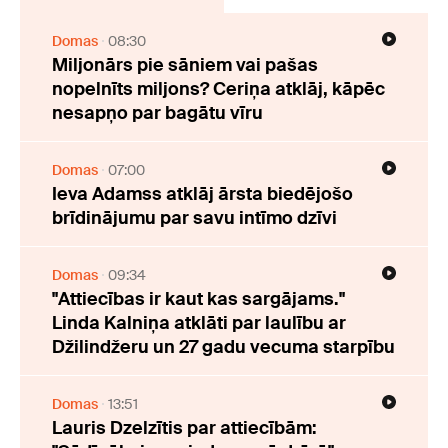
Domas
08:30
Miljonārs pie sāniem vai pašas
nopelnīts miljons? Ceriņa atklāj, kāpēc
nesapņo par bagātu vīru
Domas
07:00
Ieva Adamss atklāj ārsta biedējošo
brīdinājumu par savu intīmo dzīvi
Domas
09:34
"Attiecības ir kaut kas sargājams."
Linda Kalniņa atklāti par laulību ar
Džilindžeru un 27 gadu vecuma starpību
Domas
13:51
Lauris Dzelzītis par attiecībām: