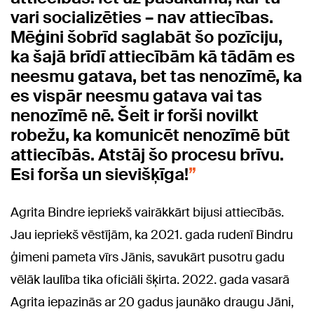
vari socializēties – nav attiecības.
Mēģini šobrīd saglabāt šo pozīciju,
ka šajā brīdī attiecībām kā tādām es
neesmu gatava, bet tas nenozīmē, ka
es vispār neesmu gatava vai tas
nenozīmē nē. Šeit ir forši novilkt
robežu, ka komunicēt nenozīmē būt
attiecībās. Atstāj šo procesu brīvu.
Esi forša un sievišķīga!
Agrita Bindre iepriekš vairākkārt bijusi attiecībās.
Jau iepriekš vēstījām, ka 2021. gada rudenī Bindru
ģimeni pameta vīrs Jānis, savukārt pusotru gadu
vēlāk laulība tika oficiāli šķirta. 2022. gada vasarā
Agrita iepazinās ar 20 gadus jaunāko draugu Jāni,