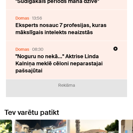
"Sūdīgākais periods manā dzīvē"
Domas
13:56
Eksperts nosauc 7 profesijas, kuras
mākslīgais intelekts neaizstās
Domas
08:30
"Noguru no nekā..." Aktrise Linda
Kalniņa meklē cēloni neparastajai
pašsajūtai
Reklāma
Tev varētu patikt