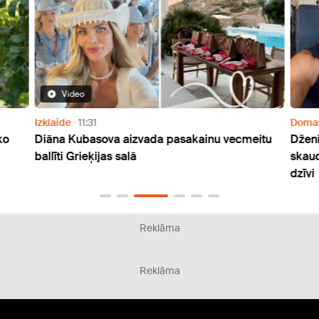
Video
Izklaide
11:31
Doma
ko
Diāna Kubasova aizvada pasakainu vecmeitu
Dženi
ballīti Grieķijas salā
skaud
dzīvi
Reklāma
Reklāma