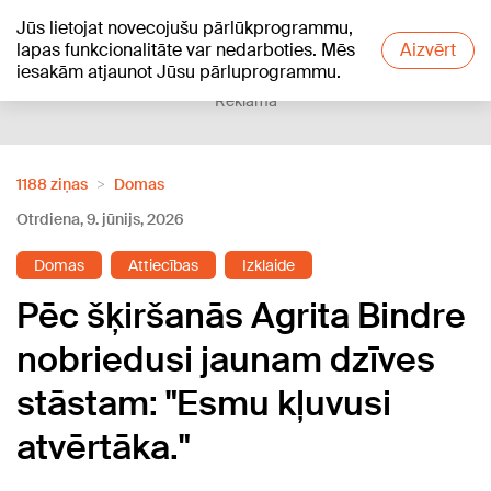
Jūs lietojat novecojušu pārlūkprogrammu,
+19
°C
lapas funkcionalitāte var nedarboties. Mēs
Aizvērt
iesakām atjaunot Jūsu pārluprogrammu.
Reklāma
1188 ziņas
Domas
Otrdiena, 9. jūnijs, 2026
Domas
Attiecības
Izklaide
Pēc šķiršanās Agrita Bindre
nobriedusi jaunam dzīves
stāstam: "Esmu kļuvusi
atvērtāka."