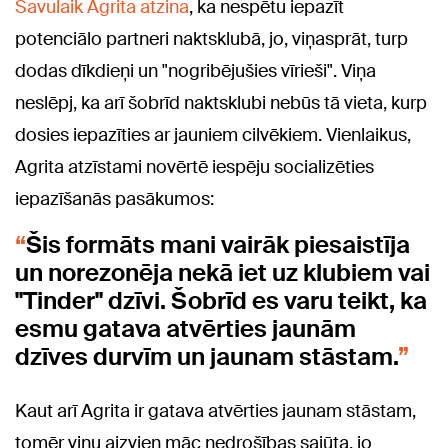
Savulaik Agrita atzina
, ka nespētu iepazīt
potenciālo partneri naktsklubā, jo, viņasprāt, turp
dodas dīkdieņi un "nogribējušies vīrieši". Viņa
neslēpj, ka arī šobrīd naktsklubi nebūs tā vieta, kurp
dosies iepazīties ar jauniem cilvēkiem. Vienlaikus,
Agrita atzīstami novērtē iespēju socializēties
iepazīšanās pasākumos:
Šis formāts mani vairāk piesaistīja
un norezonēja nekā iet uz klubiem vai
"Tinder" dzīvi. Šobrīd es varu teikt, ka
esmu gatava atvērties jaunām
dzīves durvīm un jaunam stāstam.
Kaut arī Agrita ir gatava atvērties jaunam stāstam,
tomēr viņu aizvien māc nedrošības sajūta, jo