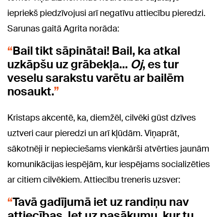
iepriekš piedzīvojusi arī negatīvu attiecību pieredzi.
Sarunas gaitā Agrita norāda:
Bail tikt sāpinātai! Bail, ka atkal
uzkāpšu uz grābekļa...
Oj
, es tur
veselu sarakstu varētu ar bailēm
nosaukt.
Kristaps akcentē, ka, diemžēl, cilvēki gūst dzīves
uztveri caur pieredzi un arī kļūdām. Viņaprāt,
sākotnēji ir nepieciešams vienkārši atvērties jaunām
komunikācijas iespējām, kur iespējams socializēties
ar citiem cilvēkiem. Attiecību treneris uzsver:
Tavā gadījumā iet uz randiņu nav
attiecības. Iet uz pasākumu, kur tu