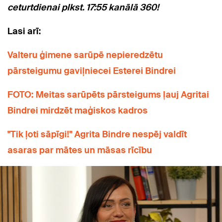
ceturtdienai plkst. 17:55 kanālā 360!
Lasi arī:
Valteru ģimene sarūpē nepieredzētu
pārsteigumu gaviļniecei Esterei Bindrei
FOTO: Meitas sarūpēts pārsteigums ļauj Agritai
Bindrei mirdzēt maģiskos kadros
"Tik ļoti sāpīgi!" Agrita Bindre nespēj valdīt
asaras par mātes un māsas rīcību