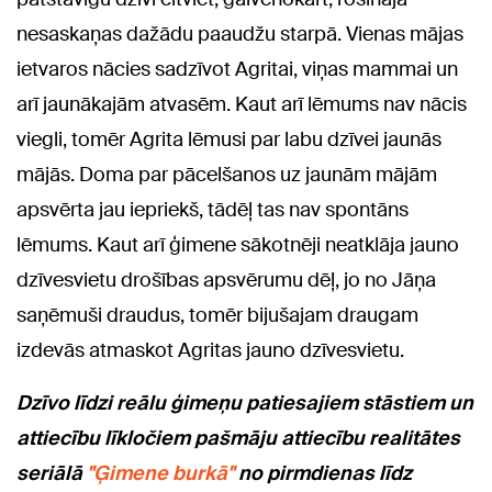
nesaskaņas dažādu paaudžu starpā. Vienas mājas
ietvaros nācies sadzīvot Agritai, viņas mammai un
arī jaunākajām atvasēm. Kaut arī lēmums nav nācis
viegli, tomēr Agrita lēmusi par labu dzīvei jaunās
mājās. Doma par pācelšanos uz jaunām mājām
apsvērta jau iepriekš, tādēļ tas nav spontāns
lēmums. Kaut arī ģimene sākotnēji neatklāja jauno
dzīvesvietu drošības apsvērumu dēļ, jo no Jāņa
saņēmuši draudus, tomēr bijušajam draugam
izdevās atmaskot Agritas jauno dzīvesvietu.
Dzīvo līdzi reālu ģimeņu patiesajiem stāstiem un
attiecību līkločiem pašmāju attiecību realitātes
seriālā
"Ģimene burkā"
no pirmdienas līdz