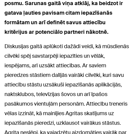
posmu. Sarunas gaitā viņa atklāj, ka beidzot ir
gatava
ļauties pavisam citam iepazīšanās
formātam un arī definēt savus attiecību
kritērijus ar potenciālo partneri nākotnē.
Diskusijas gaitā aplūkoti dažādi veidi, kā mūsdienās
cilvēki spēj savstarpēji iepazīties un vēlāk,
iespējams, arī uzsākt attiecības. Ar saviem
pieredzes stāstiem dalījās vairāki cilvēki, kuri savu
attiecību stāstu uzsākuši iepazīšanās aplikācijās,
naktsklubos, televīzijas šovos un arī īpašos
pasākumos vientuļām personām. Attiecību treneris
vēlas izzināt, kā mainījies Agritas skatījums uz
iepazīšanās pieredzi, uzklausot vairākus stāstus.
Agrita neslēpj, ka vajadzētu aizdomāties vairāk par