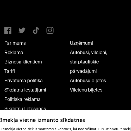
Par mums
Uzņēmumi
Reklāma
Autobusi, vilcieni,
Biznesa klientiem
starptautiskie
Tarifi
pārvadājumi
Privātuma politika
Autobusu biļetes
Sīkdatņu iestatījumi
Vilcienu biļetes
Politiskā reklāma
Sīkdatņu lietošanas
noteikumi
 tīmekļa vietne izmanto sīkdatnes
Komentāru pievienošana
 tīmekļa vietnē tiek izmantotas sīkdatnes, lai nodrošinātu un uzlabotu tīmek