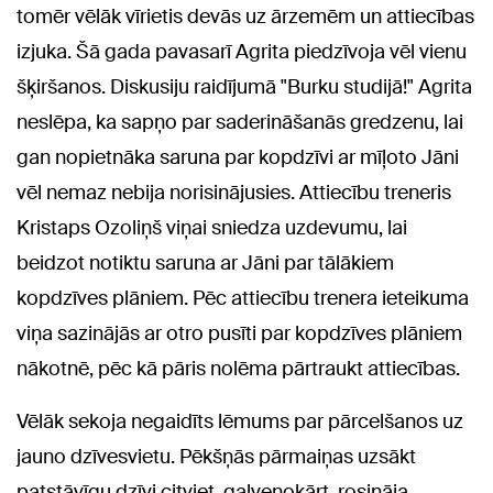
tomēr vēlāk vīrietis devās uz ārzemēm un attiecības
izjuka. Šā gada pavasarī Agrita piedzīvoja vēl vienu
šķiršanos. Diskusiju raidījumā "Burku studijā!" Agrita
neslēpa, ka sapņo par saderināšanās gredzenu, lai
gan nopietnāka saruna par kopdzīvi ar mīļoto Jāni
vēl nemaz nebija norisinājusies.
Attiecību treneris
Kristaps Ozoliņš viņai sniedza uzdevumu, lai
beidzot notiktu saruna ar Jāni par tālākiem
kopdzīves plāniem. Pēc attiecību trenera ieteikuma
viņa sazinājās ar otro pusīti par kopdzīves plāniem
nākotnē, pēc kā pāris nolēma pārtraukt attiecības.
Vēlāk sekoja negaidīts lēmums par pārcelšanos uz
jauno dzīvesvietu. Pēkšņās pārmaiņas uzsākt
patstāvīgu dzīvi citviet, galvenokārt, rosināja