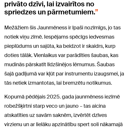
privāto dzīvi, lai izvairītos no
spriedzes un pārmetumiem.
Mežāžiem šis Jaunmēness ir īpaši nozīmīgs, jo tas
notiek viņu zīmē. Iespējams spēcīgs iedvesmas
pieplūdums un sajūta, ka beidzot ir skaidrs, kurp
doties tālāk. Vienlaikus var parādīties šaubas, kas
mudinās pārskatīt līdzšinējos lēmumus. Šaubas
šajā gadījumā var kļūt par instrumentu izaugsmei, ja
tās netiek izmantotas, lai bremzētu notikumus.
Kopumā pēdējais 2025. gada jaunmēness iezīmē
robežšķirtni starp veco un jauno – tas aicina
atskatīties uz savām saknēm, izvērtēt dzīves
virzienu un ar lielāku apzinātību spert soli nākamajā