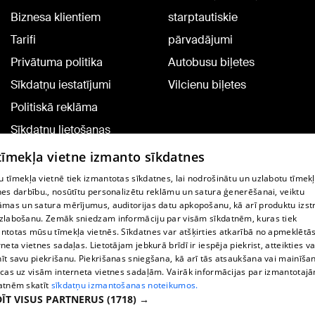
Biznesa klientiem
starptautiskie
Tarifi
pārvadājumi
Privātuma politika
Autobusu biļetes
Sīkdatņu iestatījumi
Vilcienu biļetes
Politiskā reklāma
Sīkdatņu lietošanas
noteikumi
 tīmekļa vietne izmanto sīkdatnes
Komentāru pievienošana
 tīmekļa vietnē tiek izmantotas sīkdatnes, lai nodrošinātu un uzlabotu tīmek
nes darbību., nosūtītu personalizētu reklāmu un satura ģenerēšanai, veiktu
āmas un satura mērījumus, auditorijas datu apkopošanu, kā arī produktu izst
TV programma
zlabošanu. Zemāk sniedzam informāciju par visām sīkdatnēm, kuras tiek
Līguma noteikumi
ntotas mūsu tīmekļa vietnēs. Sīkdatnes var atšķirties atkarībā no apmeklētā
rneta vietnes sadaļas. Lietotājam jebkurā brīdī ir iespēja piekrist, atteikties va
360 Ziņu kontakti
īt savu piekrišanu. Piekrišanas sniegšana, kā arī tās atsaukšana vai mainīša
ecas uz visām interneta vietnes sadaļām. Vairāk informācijas par izmantotaj
Helio Media
atnēm skatīt
sīkdatņu izmantošanas noteikumos.
ĪT VISUS PARTNERUS
(1718) →
Portāla palīdzības dienests: e-pasts -
info@1188.lv