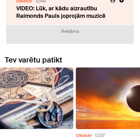
Izklaide
12:48
VIDEO: Lūk, ar kādu aizrautību
Raimonds Pauls joprojām muzicē
Reklāma
Tev varētu patikt
Izklaide
12:07
Izklai