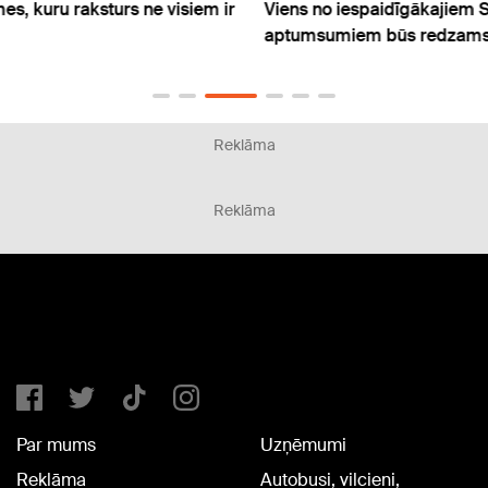
 ir
Viens no iespaidīgākajiem Saules
Naudu
aptumsumiem būs redzams arī Latvijā
atmak
Reklāma
Reklāma
Par mums
Uzņēmumi
Reklāma
Autobusi, vilcieni,