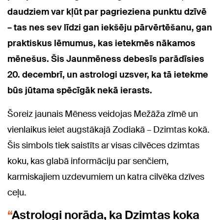
daudziem var kļūt par pagrieziena punktu dzīvē
– tas nes sev līdzi gan iekšēju pārvērtēšanu, gan
praktiskus lēmumus, kas ietekmēs nākamos
mēnešus. Šis Jaunmēness debesīs parādīsies
20. decembrī, un astrologi uzsver, ka tā ietekme
būs jūtama spēcīgāk nekā ierasts.
Šoreiz jaunais Mēness veidojas Mežāža zīmē un
vienlaikus ieiet augstākajā Zodiakā – Dzimtas kokā.
Šis simbols tiek saistīts ar visas cilvēces dzimtas
koku, kas glabā informāciju par senčiem,
karmiskajiem uzdevumiem un katra cilvēka dzīves
ceļu.
Astrologi norāda, ka Dzimtas koka