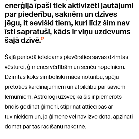
enerģijā īpaši tiek aktivizēti jautājumi
par piederību, saknēm un dzīves
jēgu, it sevišķi tiem, kuri līdz šim nav
īsti sapratuši, kāds ir viņu uzdevums
šajā dzīvē.
Šajā periodā ieteicams pievērsties savas dzimtas
vēsturei, ģimenes vērtībām un senču nopelniem.
Dzimtas koks simboliski māca noturību, spēju
pretoties kārdinājumiem un atbildību par saviem
lēmumiem. Astrologi uzsver, ka šis ir piemērots
brīdis godināt ģimeni, stiprināt attiecības ar
tuviniekiem un, ja ģimene vēl nav izveidota, apzināti
domāt par tās radīšanu nākotnē.