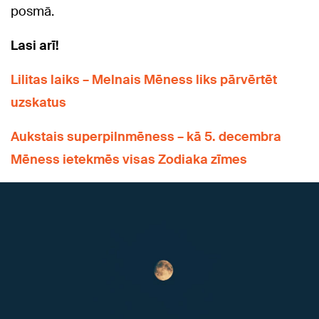
posmā.
Lasi arī!
Lilitas laiks – Melnais Mēness liks pārvērtēt
uzskatus
Aukstais superpilnmēness – kā 5. decembra
Mēness ietekmēs visas Zodiaka zīmes