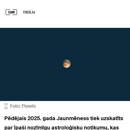
1188.lv
Foto: Pexels
Pēdējais 2025. gada Jaunmēness tiek uzskatīts
par īpaši nozīmīgu astroloģisku notikumu, kas