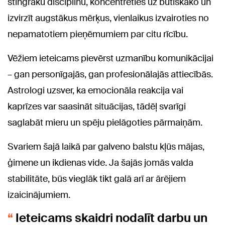
stingrāku disciplīnu, koncentrēties uz būtiskāko un
izvirzīt augstākus mērķus, vienlaikus izvairoties no
nepamatotiem pieņēmumiem par citu rīcību.
Vēžiem ieteicams pievērst uzmanību komunikācijai
– gan personīgajās, gan profesionālajās attiecībās.
Astrologi uzsver, ka emocionāla reakcija vai
kaprīzes var saasināt situācijas, tādēļ svarīgi
saglabāt mieru un spēju pielāgoties pārmaiņām.
Svariem šajā laikā par galveno balstu kļūs mājas,
ģimene un ikdienas vide. Ja šajās jomās valda
stabilitāte, būs vieglāk tikt galā arī ar ārējiem
izaicinājumiem.
Ieteicams skaidri nodalīt darbu un