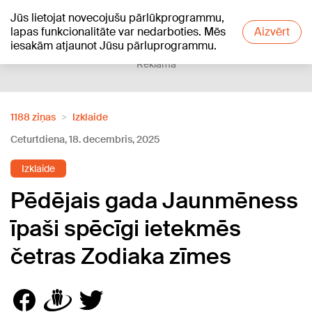
Jūs lietojat novecojušu pārlūkprogrammu,
+16
°C
lapas funkcionalitāte var nedarboties. Mēs
Aizvērt
iesakām atjaunot Jūsu pārluprogrammu.
Reklāma
1188 ziņas
Izklaide
Ceturtdiena, 18. decembris, 2025
Izklaide
Pēdējais gada Jaunmēness
īpaši spēcīgi ietekmēs
četras Zodiaka zīmes