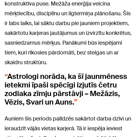
konstruktīva puse. Mežāža enerģija veicina
mērķtiecību, disciplīnu un ilgtermiņa plānošanu. Šis
ir labs laiks, lai sāktu darbu pie jauniem projektiem,
sakārtotu karjeras jautājumus un izvirzītu konkrētus,
sasniedzamus mērķus. Panākumi būs iespējami
tiem, kuri rīkosies pārdomāti, bez steigas un ar
skaidru struktūru.
Astrologi norāda, ka šī jaunmēness
ietekmi īpaši spēcīgi izjutīs četru
zodiaka zīmju pārstāvji – Mežāzis,
Vēzis, Svari un Auns.
Auniem šis periods palīdzēs sakārtot darba dzīvi un
ieraudzīt vājās vietas karjerā. Tā ir iespēja ieviest