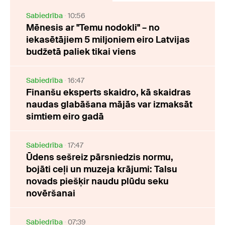
Sabiedrība
10:56
Mēnesis ar "Temu nodokli" – no
iekasētājiem 5 miljoniem eiro Latvijas
budžetā paliek tikai viens
Sabiedrība
16:47
Finanšu eksperts skaidro, kā skaidras
naudas glabāšana mājās var izmaksāt
simtiem eiro gadā
Sabiedrība
17:47
Ūdens sešreiz pārsniedzis normu,
bojāti ceļi un muzeja krājumi: Talsu
novads piešķir naudu plūdu seku
novēršanai
Sabiedrība
07:39