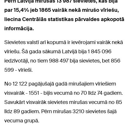
Pērn Latvijā mirušas 13 987 sievietes, kas bija
par 15,4% jeb 1865 vairāk nekā mirušo vīriešu,
liecina Centrālās statistikas pārvaldes apkopotā
informācija.
Sievietes valstī arī kopumā ir ievērojami vairāk nekā
vīriešu. Šā gada sākumā Latvijā bija 1 845 096
iedzīvotāji, no tiem 988 497 bija sievietes, bet 856
599 - vīrieši.
No 12 122 pagājušajā gadā mirušajiem vīriešiem
visvairāk - 1551 - bijis vecumā no 70 līdz 74 gadiem.
Savukārt visvairāk sievietes mirušas vecumā no 85
līdz 89 gadiem. Pērn mirušas 3210 sievietes šajā
vecuma grupā.