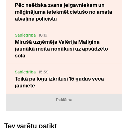
Pēc neētiska zvana jelgavniekam un
mēģinājuma ietekmēt cietušo no amata
atvaļina policistu
Sabiedrība
10:19
Mirušā uzņēmēja Valērija Maligina
jaunākā meita nonākusi uz apsūdzēto
sola
Sabiedrība
15:59
Teikā pa logu izkritusi 15 gadus veca
jauniete
Reklāma
Tev varētu patikt