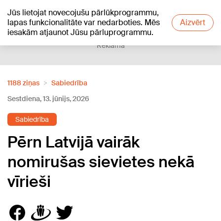
Jūs lietojat novecojušu pārlūkprogrammu,
+17
°C
lapas funkcionalitāte var nedarboties. Mēs
Aizvērt
iesakām atjaunot Jūsu pārluprogrammu.
Reklāma
1188 ziņas
Sabiedrība
Sestdiena, 13. jūnijs, 2026
Sabiedrība
Pērn Latvijā vairāk
nomirušas sievietes nekā
vīrieši