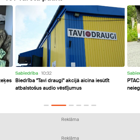
Sabiedrība
10:32
Sabiedrība
Biedrība "Tavi draugi" akcijā aicina iesūtīt
PTAC aicina
atbalstošus audio vēstījumus
neiegādāti
Reklāma
Reklāma