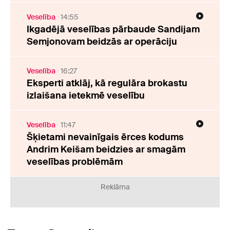
Veselība
14:55
Ikgadējā veselības pārbaude Sandijam
Semjonovam beidzās ar operāciju
Veselība
16:27
Eksperti atklāj, kā regulāra brokastu
izlaišana ietekmē veselību
Veselība
11:47
Šķietami nevainīgais ērces kodums
Andrim Keišam beidzies ar smagām
veselības problēmām
Reklāma