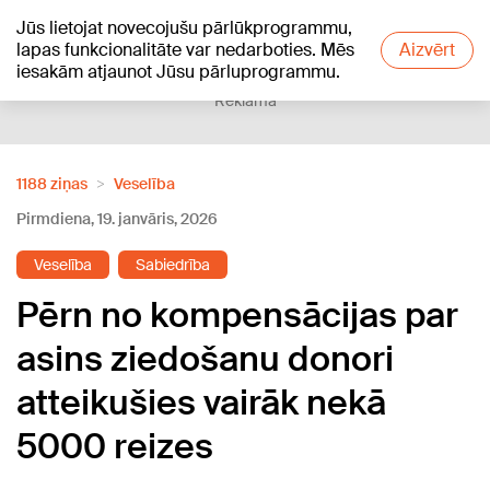
Jūs lietojat novecojušu pārlūkprogrammu,
+19
°C
lapas funkcionalitāte var nedarboties. Mēs
Aizvērt
iesakām atjaunot Jūsu pārluprogrammu.
Reklāma
1188 ziņas
Veselība
Pirmdiena, 19. janvāris, 2026
Veselība
Sabiedrība
Pērn no kompensācijas par
asins ziedošanu donori
atteikušies vairāk nekā
5000 reizes