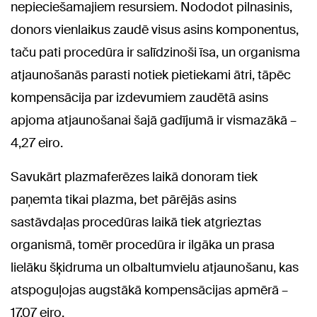
nepieciešamajiem resursiem. Nododot pilnasinis,
donors vienlaikus zaudē visus asins komponentus,
taču pati procedūra ir salīdzinoši īsa, un organisma
atjaunošanās parasti notiek pietiekami ātri, tāpēc
kompensācija par izdevumiem zaudētā asins
apjoma atjaunošanai šajā gadījumā ir vismazākā –
4,27 eiro.
Savukārt plazmaferēzes laikā donoram tiek
paņemta tikai plazma, bet pārējās asins
sastāvdaļas procedūras laikā tiek atgrieztas
organismā, tomēr procedūra ir ilgāka un prasa
lielāku šķidruma un olbaltumvielu atjaunošanu, kas
atspoguļojas augstākā kompensācijas apmērā –
17,07 eiro.