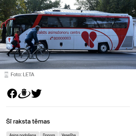
Foto: LETA
Šī raksta tēmas
Asins nodošana
Donors
Veselība