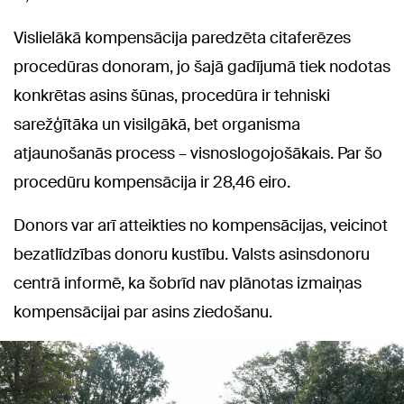
Vislielākā kompensācija paredzēta citaferēzes
procedūras donoram, jo šajā gadījumā tiek nodotas
konkrētas asins šūnas, procedūra ir tehniski
sarežģītāka un visilgākā, bet organisma
atjaunošanās process – visnoslogojošākais. Par šo
procedūru kompensācija ir 28,46 eiro.
Donors var arī atteikties no kompensācijas, veicinot
bezatlīdzības donoru kustību. Valsts asinsdonoru
centrā informē, ka šobrīd nav plānotas izmaiņas
kompensācijai par asins ziedošanu.