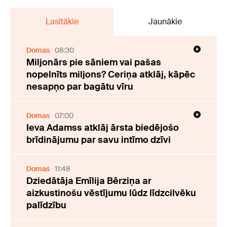
Lasītākie
Jaunākie
Domas
08:30
Miljonārs pie sāniem vai pašas
nopelnīts miljons? Ceriņa atklāj, kāpēc
nesapņo par bagātu vīru
Domas
07:00
Ieva Adamss atklāj ārsta biedējošo
brīdinājumu par savu intīmo dzīvi
Domas
11:48
Dziedātāja Emīlija Bērziņa ar
aizkustinošu vēstījumu lūdz līdzcilvēku
palīdzību