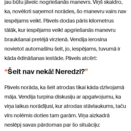
jau būtu jāveic nogriešanās manevrs. Viņš skaidro,
ka, novēloti saņemot norādes, šo manevru vairs nav
iespējams veikt. Pāvels dodas pāris kilometrus
tālāk, kur iespējams veikt apgriešanās manevru
braukšanai pretējā virzienā. Vendija ierosina
novietot automašīnu šeit, jo, iespējams, tuvumā ir
kāda ēdināšanas iestāde. Pāvels atcērt:
Šeit nav nekā! Neredzi?
Pāvels norāda, ka šeit atrodas tikai kāda dzīvojamā
māja. Vendija turpina diskusiju ar apgalvojumu, ka
viņa laikus norādījusi, kur atrodas stāvlaukums, taču
vīrs nolēmis doties tam garām. Viņa aizkadrā
neslēpj savas pārdomas par šo situāciju: