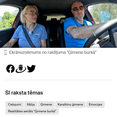
Ekrānuzņēmums no raidījuma "Ģimene burkā"
Šī raksta tēmas
Ceļojumi
Itālija
Ģimene
Karalkinu ģimene
Emocijas
Realitātes seriāls "Ģimene burkā"