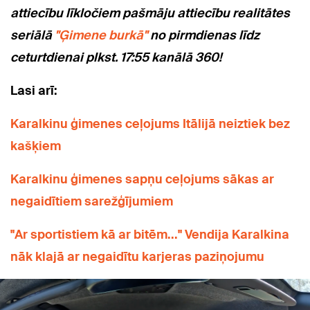
attiecību līkločiem pašmāju attiecību realitātes
seriālā
"Ģimene burkā"
no pirmdienas līdz
ceturtdienai plkst. 17:55 kanālā 360!
Lasi arī:
Karalkinu ģimenes ceļojums Itālijā neiztiek bez
kašķiem
Karalkinu ģimenes sapņu ceļojums sākas ar
negaidītiem sarežģījumiem
"Ar sportistiem kā ar bitēm..." Vendija Karalkina
nāk klajā ar negaidītu karjeras paziņojumu