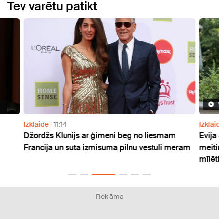
Tev varētu patikt
Izklaide
11:14
Izklai
Džordžs Klūnijs ar ģimeni bēg no liesmām
Evija
Francijā un sūta izmisuma pilnu vēstuli mēram
meiti
mīlēti
Reklāma