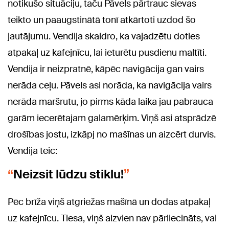
notikušo situāciju, taču Pāvels pārtrauc sievas
teikto un paaugstinātā tonī atkārtoti uzdod šo
jautājumu. Vendija skaidro, ka vajadzētu doties
atpakaļ uz kafejnīcu, lai ieturētu pusdienu maltīti.
Vendija ir neizpratnē, kāpēc navigācija gan vairs
nerāda ceļu. Pāvels asi norāda, ka navigācija vairs
nerāda maršrutu, jo pirms kāda laika jau pabrauca
garām iecerētajam galamērķim. Viņš asi atsprādzē
drošības jostu, izkāpj no mašīnas un aizcērt durvis.
Vendija teic:
Neizsit lūdzu stiklu!
Pēc brīža viņš atgriežas mašīnā un dodas atpakaļ
uz kafejnīcu. Tiesa, viņš aizvien nav pārliecināts, vai