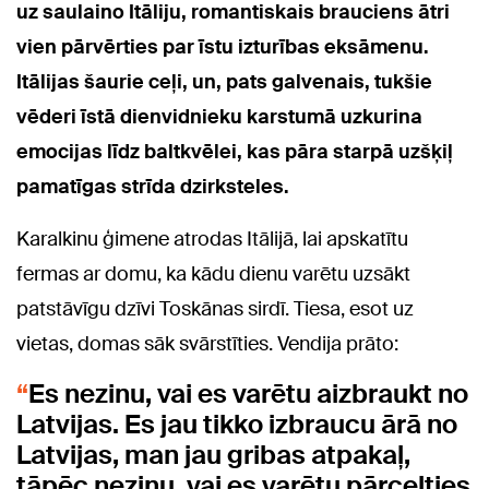
uz saulaino Itāliju, romantiskais brauciens ātri
vien pārvērties par īstu izturības eksāmenu.
Itālijas šaurie ceļi, un, pats galvenais, tukšie
vēderi īstā dienvidnieku karstumā uzkurina
emocijas līdz baltkvēlei, kas pāra starpā uzšķiļ
pamatīgas strīda dzirksteles.
Karalkinu ģimene atrodas Itālijā, lai apskatītu
fermas ar domu, ka kādu dienu varētu uzsākt
patstāvīgu dzīvi Toskānas sirdī. Tiesa, esot uz
vietas, domas sāk svārstīties. Vendija prāto:
Es nezinu, vai es varētu aizbraukt no
Latvijas. Es jau tikko izbraucu ārā no
Latvijas, man jau gribas atpakaļ,
tāpēc nezinu, vai es varētu pārcelties