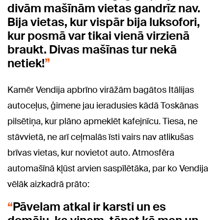
divām mašīnām vietas gandrīz nav.
Bija vietas, kur vispār bija luksofori,
kur posmā var tikai vienā virzienā
braukt. Divas mašīnas tur nekā
netiek!
Kamēr Vendija apbrīno virāžām bagātos Itālijas
autoceļus, ģimene jau ieradusies kādā Toskānas
pilsētiņa, kur plāno apmeklēt kafejnīcu. Tiesa, ne
stāvvietā, ne arī ceļmalās īsti vairs nav atlikušas
brīvas vietas, kur novietot auto. Atmosfēra
automašīnā kļūst arvien saspīlētāka, par ko Vendija
vēlāk aizkadrā prāto:
Pāvelam atkal ir karsti un es