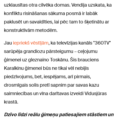
uzklausītas otra cilvēka domas. Vendija uzskata, ka
konfliktu risināšanas sākuma posmā ir labāk
paklusēt un savaldīties, lai pēc tam to šķetinātu ar
konstruktīvām metodēm.
Jau
iepriekš vēstījām
, ka t
elevīzijas kanāls "360TV"
sarūpēja grandiozu pārsteigumu – ceļojumu
ģimenei uz gleznaino Toskānu. Šis brauciens
Karalkinu ģimenei būs ne tikai vēl nebijis
piedzīvojums, bet, iespējams, arī pirmais,
drosmīgais solis pretī sapnim par savas kazu
saimniecības un vīna darītavas izveidi Vidusjūras
krastā.
Dzīvo līdzi reālu ģimeņu pa
tiesajiem stāstiem un