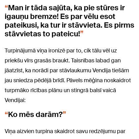
Man ir tāda sajūta, ka pie stūres ir
igauņu bremze! Es par vēlu esot
pateikusi, ka tur ir stāvvieta. Es pirms
stāvvietas to pateicu!
Turpinājumā viņa ironizē par to, cik tālu vēl uz
priekšu vīrs grasās braukt. Taisnības labad gan
jāatzīst, ka norādi par stāvlaukumu Vendija tiešām
jau sniedza pēdējā brīdī. Pāvels mēģina noskaidrot
turpmāko rīcības plānu un stingrā balsī vaicā
Vendijai:
Ko mēs darām?
Viņa aizvien turpina skaidrot savu redzējumu par