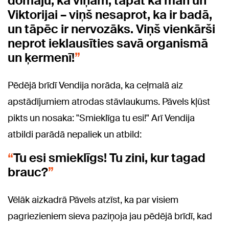
domāju, ka viņam, tāpat kā man un
Viktorijai – viņš nesaprot, ka ir badā,
un tāpēc ir nervozāks. Viņš vienkārši
neprot ieklausīties savā organismā
un ķermenī!
Pēdējā brīdī Vendija norāda, ka ceļmalā aiz
apstādījumiem atrodas stāvlaukums. Pāvels kļūst
pikts un nosaka: "Smieklīga tu esi!" Arī Vendija
atbildi parādā nepaliek un atbild:
Tu esi smieklīgs! Tu zini, kur tagad
brauc?
Vēlāk aizkadrā Pāvels atzīst, ka par visiem
pagriezieniem sieva paziņoja jau pēdējā brīdī, kad