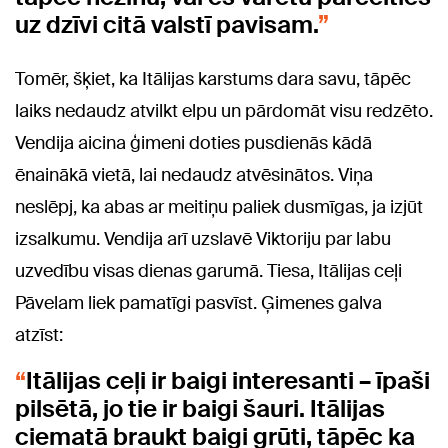
uz dzīvi citā valstī pavisam.
Tomēr, šķiet, ka Itālijas karstums dara savu, tāpēc
laiks nedaudz atvilkt elpu un pārdomāt visu redzēto.
Vendija aicina ģimeni doties pusdienās kādā
ēnainākā vietā, lai nedaudz atvēsinātos. Viņa
neslēpj, ka abas ar meitiņu paliek dusmīgas, ja izjūt
izsalkumu. Vendija arī uzslavē Viktoriju par labu
uzvedību visas dienas garumā. Tiesa, Itālijas ceļi
Pāvelam liek pamatīgi pasvīst. Ģimenes galva
atzīst:
Itālijas ceļi ir baigi interesanti – īpaši
pilsētā, jo tie ir baigi šauri. Itālijas
ciematā braukt baigi grūti, tāpēc ka