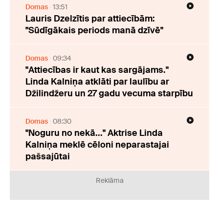
Domas
13:51
Lauris Dzelzītis par attiecībām:
"Sūdīgākais periods manā dzīvē"
Domas
09:34
"Attiecības ir kaut kas sargājams."
Linda Kalniņa atklāti par laulību ar
Džilindžeru un 27 gadu vecuma starpību
Domas
08:30
"Noguru no nekā..." Aktrise Linda
Kalniņa meklē cēloni neparastajai
pašsajūtai
Reklāma