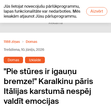
Jūs lietojat novecojušu pārlūkprogrammu,
+15
°C
lapas funkcionalitāte var nedarboties. Mēs
Aizvērt
iesakām atjaunot Jūsu pārluprogrammu.
Reklāma
1188 ziņas
Domas
Trešdiena, 10. jūnijs, 2026
Domas
Izklaide
"Pie stūres ir igauņu
bremze!" Karalkinu pāris
Itālijas karstumā nespēj
valdīt emocijas