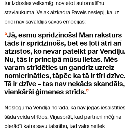
tur izdosies veiksmīgi novietot automašīnu
stāvlaukumā. Vēlāk aizkadrā Pāvels neslēpj, ka uz
brīdi nav savaldījis savas emocijas:
Jā, esmu spridzinošs! Man raksturs
tāds ir spridzinošs, bet es ļoti ātri arī
atzīstos, ko nevar pateikt par Vendiju.
Nu, tās ir principā mūsu lietas. Mēs
varam strīdēties un gandrīz uzreiz
nomierināties, tāpēc ka tā ir tīri dzīve.
Tā ir dzīve – tas nav nekāds skandāls,
vienkārši ģimenes strīds.
Noslēgumā Vendija norāda, ka nav jēgas iesaistīties
šāda veida strīdos. Viņasprāt, kad partneri mēģina
pierādīt katrs savu taisnību, tad vairs netiek