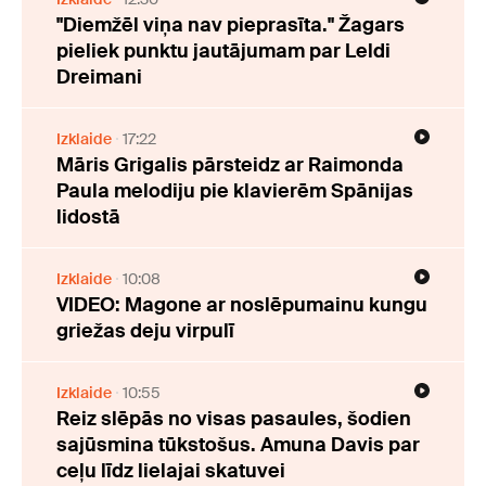
"Diemžēl viņa nav pieprasīta." Žagars
pieliek punktu jautājumam par Leldi
Dreimani
Izklaide
17:22
Māris Grigalis pārsteidz ar Raimonda
Paula melodiju pie klavierēm Spānijas
lidostā
Izklaide
10:08
VIDEO: Magone ar noslēpumainu kungu
griežas deju virpulī
Izklaide
10:55
Reiz slēpās no visas pasaules, šodien
sajūsmina tūkstošus. Amuna Davis par
ceļu līdz lielajai skatuvei