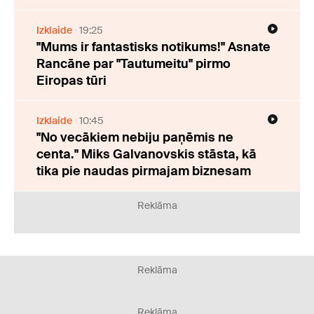
Izklaide
19:25
"Mums ir fantastisks notikums!" Asnate
Rancāne par "Tautumeitu" pirmo
Eiropas tūri
Izklaide
10:45
"No vecākiem nebiju paņēmis ne
centa." Miks Galvanovskis stāsta, kā
tika pie naudas pirmajam biznesam
Reklāma
Reklāma
Reklāma