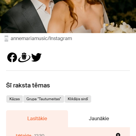
annemariamusic/Instagram
Šī raksta tēmas
Kāzas
Grupa "Tautumeitas"
Klikšķis sirdī
Lasītākie
Jaunākie
Izklaide
12:30