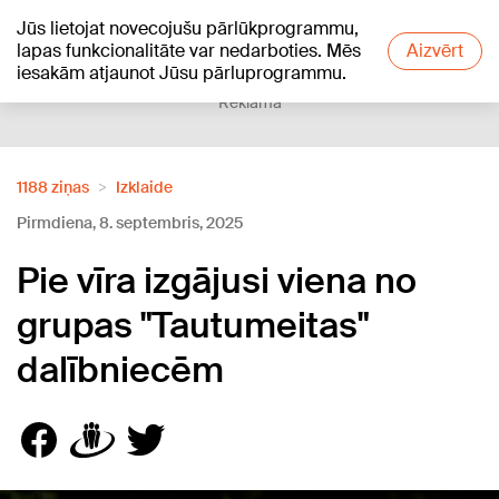
Jūs lietojat novecojušu pārlūkprogrammu,
+25
°C
lapas funkcionalitāte var nedarboties. Mēs
Aizvērt
iesakām atjaunot Jūsu pārluprogrammu.
Reklāma
1188 ziņas
Izklaide
Pirmdiena, 8. septembris, 2025
Pie vīra izgājusi viena no
grupas "Tautumeitas"
dalībniecēm