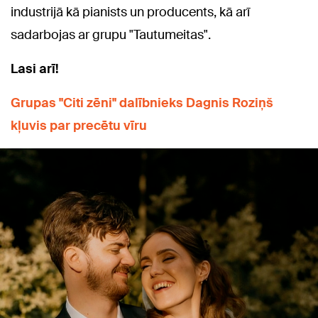
industrijā kā pianists un producents, kā arī
sadarbojas ar grupu "Tautumeitas".
Lasi arī!
Grupas "Citi zēni" dalībnieks Dagnis Roziņš
kļuvis par precētu vīru