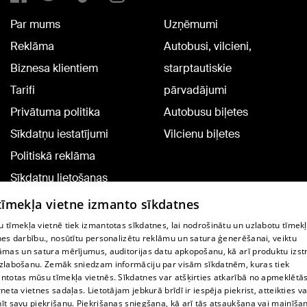
Par mums
Uzņēmumi
Reklāma
Autobusi, vilcieni,
Biznesa klientiem
starptautiskie
Tarifi
pārvadājumi
Privātuma politika
Autobusu biļetes
Sīkdatņu iestatījumi
Vilcienu biļetes
Politiskā reklāma
Sīkdatņu lietošanas
noteikumi
 tīmekļa vietne izmanto sīkdatnes
Komentāru pievienošana
 tīmekļa vietnē tiek izmantotas sīkdatnes, lai nodrošinātu un uzlabotu tīmek
nes darbību., nosūtītu personalizētu reklāmu un satura ģenerēšanai, veiktu
āmas un satura mērījumus, auditorijas datu apkopošanu, kā arī produktu izst
TV programma
zlabošanu. Zemāk sniedzam informāciju par visām sīkdatnēm, kuras tiek
Līguma noteikumi
ntotas mūsu tīmekļa vietnēs. Sīkdatnes var atšķirties atkarībā no apmeklētā
rneta vietnes sadaļas. Lietotājam jebkurā brīdī ir iespēja piekrist, atteikties va
360 Ziņu kontakti
īt savu piekrišanu. Piekrišanas sniegšana, kā arī tās atsaukšana vai mainīša