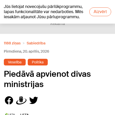
Jūs lietojat novecojušu pārlūkprogrammu,
+12
°C
lapas funkcionalitāte var nedarboties. Mēs
Aizvērt
iesakām atjaunot Jūsu pārluprogrammu.
Reklāma
1188 ziņas
Sabiedrība
Pirmdiena, 20. aprīlis, 2026
Veselība
Politika
Piedāvā apvienot divas
ministrijas