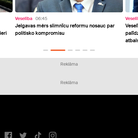
Veselība
17:05
sauc par
Veselības ministrs aicina turpināt dzemdību
palīdzības sniegšanu Balvos un sola valsts
atbalstu
Reklāma
Reklāma