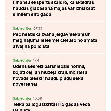
Finanšu eksperts skaidro, kā skaidras
naudas glabāšana mājās var izmaksāt
simtiem eiro gadā
Sabiedrība
07:39
Pēc neētiska zvana jelgavniekam un
mēģinājuma ietekmēt cietušo no amata
atvaļina policistu
Sabiedrība
17:47
Ūdens sešreiz pārsniedzis normu,
bojāti ceļi un muzeja krājumi: Talsu
novads piešķir naudu plūdu seku
novēršanai
Sabiedrība
15:59
Teikā pa logu izkritusi 15 gadus veca
jauniete