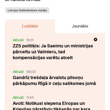
Latvijas Sabiedriskais medijs
Lasītākie
Jaunākie
Aktuāli
18:31
ZZS politiķis: Ja Saeimu un ministrijas
pārceltu uz Valmieru, tad
kompensācijas varētu atcelt
Aktuāli
06:03
Gandrīz trešdaļa ārvalstu pilsoņu
pārkāpumu Rīgā ir ceļu satiksmes jomā
Aktuāli
11:44
Avoti: Notikusi slepena Eiropas un
Krievijas pārstāvju tikšanās par kara