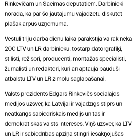
Rinkēvičam un Saeimas deputātiem. Darbinieki
norāda, ka par šo jautājumu vajadzētu diskutēt
plašāk ārpus uzņēmuma.
Vēstuli triju darba dienu laikā parakstīja vairāk nekā
200 LTV un LR darbinieku, tostarp datorgrafiķi,
stilisti, režisori, producenti, montāžas speciālisti,
žurnālisti un redaktori, kuri arī aptaujā pauduši
atbalstu LTV un LR zīmolu saglabāšanai.
Valsts prezidents Edgars Rinkēvičs sociālajos
medijos uzsver, ka Latvijai ir vajadzīgs stiprs un
neatkarīgs sabiedriskais medijs un tas ir
demokrātiskas valsts interesēs. Viņš uzsver, ka LTV
un LR ir sabiedrības apziņā stingri iesakņojušās