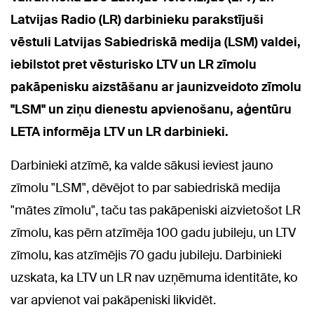
Latvijas Radio (LR) darbinieku parakstījuši
vēstuli Latvijas Sabiedriskā medija (LSM) valdei,
iebilstot pret vēsturisko LTV un LR zīmolu
pakāpenisku aizstāšanu ar jaunizveidoto zīmolu
"LSM" un ziņu dienestu apvienošanu, aģentūru
LETA informēja LTV un LR darbinieki.
Darbinieki atzīmē, ka valde sākusi ieviest jauno
zīmolu "LSM", dēvējot to par sabiedriskā medija
"mātes zīmolu", taču tas pakāpeniski aizvietošot LR
zīmolu, kas pērn atzīmēja 100 gadu jubileju, un LTV
zīmolu, kas atzīmējis 70 gadu jubileju. Darbinieki
uzskata, ka LTV un LR nav uzņēmuma identitāte, ko
var apvienot vai pakāpeniski likvidēt.