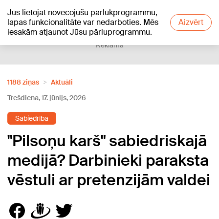
Jūs lietojat novecojušu pārlūkprogrammu,
+17
°C
lapas funkcionalitāte var nedarboties. Mēs
Aizvērt
iesakām atjaunot Jūsu pārluprogrammu.
Reklāma
1188 ziņas
Aktuāli
Trešdiena, 17. jūnijs, 2026
Sabiedrība
"Pilsoņu karš" sabiedriskajā
medijā? Darbinieki paraksta
vēstuli ar pretenzijām valdei