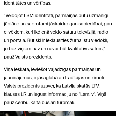
identitātes un vērtības.
"Veidojot LSM identitāti, pārmaiņas būtu uzmanīgi
jāplāno un saprotami jāskaidro gan sabiedrībai, gan
cilvēkiem, kuri ikdienā veido saturu televīzijā, radio
un portālā. Būtiski ir ieklausīties žurnālistu viedoklī,
jo bez viņiem nav un nevar būt kvalitatīvs saturs,"
pauž Valsts prezidents.
Viņa ieskatā, ieviešot vajadzīgās pārmaiņas un
jauninājumus, ir jāsaglabā arī tradīcijas un zīmoli.
Valsts prezidents uzsver, ka Latvija skatās LTV,
klausās LR un iegūst informāciju no "Lsm.lv". Viņš
pauž cerību, ka tā būs arī turpmāk.