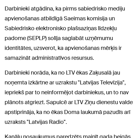
Darbinieki atgādina, ka pirms sabiedrisko mediju
apvienošanas atbildīgā Saeimas komisija un
Sabiedrisko elektronisko plašsaziņas līdzekļu
padome (SEPLP) solīja saglabāt uzņēmumu
identitātes, uzsverot, ka apvienošanas mērķis ir
samazināt administratīvos resursus.
Darbinieki norāda, ka no LTV ēkas Zaķusalā jau
noņemta izkārtne ar uzrakstu "Latvijas Televīzija",
iepriekš par to neinformējot darbiniekus, un to nav
plānots atgriezt. Sapulcē ar LTV Ziņu dienestu valde
apstiprināja, ka no ēkas Doma laukumā pazudīs arī
uzraksts "Latvijas Radio".
Kanālu nosaukumus paredzēts mainīt gada beigās