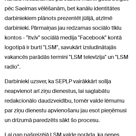
pēc Saeimas vēlēšanām, bet kanālu identitātes
darbiniekiem plānots prezentēt jūlijā, atzīmē
darbinieki. Pārmaiņas jau redzamas sociālo tīklu
kontos - "ltv.lv" sociālā medija "Facebook" kontā
logotipā ir burti "LSM", savukārt izsludinātajās
vakancēs parādās termini "LSM televīzija" un "LSM
radio".
Darbinieki uzsver, ka SEPLP vairākkārt solīja
neapvienot arī ziņu dienestus, lai saglabātu
redakcionālo daudzveidību, tomēr valde lēmumu
par ziņu dienestu apvienošanu jau esot pieņēmusi
un drīzumā paredzēts sākt šo procesu.
Lai gan pašreizējā LSM valde norāda, ka nenes