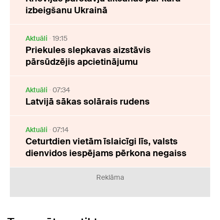
izbeigšanu Ukrainā
Aktuāli
19:15
Priekules slepkavas aizstāvis
pārsūdzējis apcietinājumu
Aktuāli
07:34
Latvijā sākas solārais rudens
Aktuāli
07:14
Ceturtdien vietām īslaicīgi līs, valsts
dienvidos iespējams pērkona negaiss
Reklāma