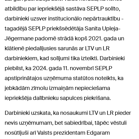
atbildību par iepriekšējā sastāva SEPLP solīto,
darbinieki uzsver institucionālo nepārtrauktību -
tagadējā SEPLP priekšsēdētāja Sanita Upleja-
Jēgermane padomē strādā kopš 2021. gada un
klātienē piedalījusies sarunās ar LTV un LR
darbiniekiem, kad solījumi tika izteikti. Darbinieki
piebilst, ka 2024. gada 11. novembrī SEPLP
apstiprinātajos uzņēmuma statūtos noteikts, ka
jebkādām zīmolu izmaiņām nepieciešama
iepriekšēja dalībnieku sapulces piekrišana.
Darbinieki uzskata, ka nosaukumi LTV un LR pieder
nevis uzņēmumam, bet sabiedrībai, tāpēc vēstuli
nosūtījuši arī Valsts prezidentam Edgaram