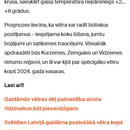
krusa, savukārt gaisa temperatūra nepārsniegs +2…
+8 grādus.
Prognozes liecina, ka vētra var radīt būtiskus
postījumus – iespējama koku lūšana, jumtu
bojājumi un satiksmes traucējumi. Visvairāk
apdraudēti būs Kurzemes, Zemgales un Vidzemes
rietumu reģioni, un šī var kļūt par spēcīgāko vētru
kopš 2024. gada vasaras.
Lasi arī!
Gaidāmās vētras dēļ pašvaldība aicina
rīdziniekus būt piesardzīgiem
Svētdien Latvijā gaidāma postošākā vētra kopš