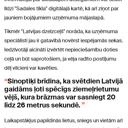
līdzi "Sadales tīkla" digitālajā kartē, kā arī ziņot par
jauniem bojājumiem uzņēmuma mājaslapā.
Tikmēr "Latvijas dzelzceļš" norāda, ka uzņēmuma
speciālisti jau ir gatavībā novērst iespējamās sekas.
Iedzīvotāji aicināti izvērtēt nepieciešamību doties
ceļā un būt saprotošiem, ja vēja radīto postījumu
dēļ vilcieni var kavēties.
Sinoptiķi brīdina, ka svētdien Latvijā
gaidāms ļoti spēcīgs ziemeļrietumu
vējš, kura brāzmas var sasniegt 20
līdz 26 metrus sekundē.
Laikapstākļus papildinās lietus, sniegs un vietām arī