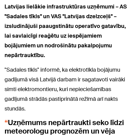
Latvijas lielākie infrastruktūras uzņēmumi – AS
"Sadales tīkls" un VAS "Latvijas dzelzceļš" –
izsludinājuši paaugstinātu operatīvo gatavību,
lai savlaicīgi reaģētu uz iespējamiem
bojājumiem un nodrošinātu pakalpojumu
nepārtrauktību.
"Sadales tīkls" informē, ka elektrotīkla bojājumu
gadījumā visā Latvijā darbam ir sagatavoti vairāki
simti elektromontieru, kuri nepieciešamības
gadījumā strādās pastiprinātā režīmā arī nakts
stundās.
Uzņēmums nepārtraukti seko līdzi
meteorologu prognozēm un vēja