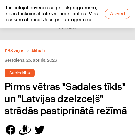
Jūs lietojat novecojušu pārlūkprogrammu,
+21
°C
lapas funkcionalitāte var nedarboties. Mēs
Aizvērt
iesakām atjaunot Jūsu pārluprogrammu.
Reklāma
1188 ziņas
Aktuāli
Sestdiena, 25. aprīlis, 2026
Sabiedrība
Pirms vētras "Sadales tīkls"
un "Latvijas dzelzceļš"
strādās pastiprinātā režīmā