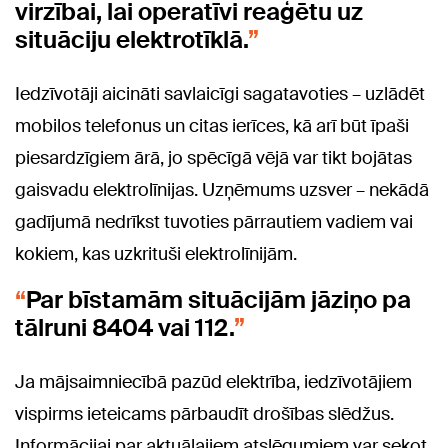
virzībai, lai operatīvi reaģētu uz
situāciju elektrotīklā.
Iedzīvotāji aicināti savlaicīgi sagatavoties – uzlādēt
mobilos telefonus un citas ierīces, kā arī būt īpaši
piesardzīgiem ārā, jo spēcīgā vējā var tikt bojātas
gaisvadu elektrolīnijas. Uzņēmums uzsver – nekādā
gadījumā nedrīkst tuvoties pārrautiem vadiem vai
kokiem, kas uzkrituši elektrolīnijām.
Par bīstamām situācijām jāziņo pa
tālruni 8404 vai 112.
Ja mājsaimniecībā pazūd elektrība, iedzīvotājiem
vispirms ieteicams pārbaudīt drošības slēdžus.
Informācijai par aktuālajiem atslēgumiem var sekot