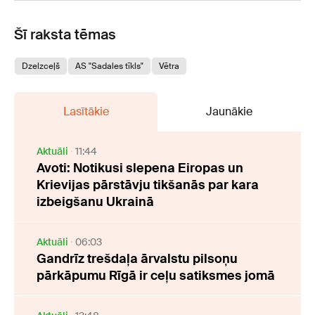
Šī raksta tēmas
Dzelzceļš
AS "Sadales tīkls"
Vētra
Lasītākie
Jaunākie
Aktuāli
11:44
Avoti: Notikusi slepena Eiropas un
Krievijas pārstāvju tikšanās par kara
izbeigšanu Ukrainā
Aktuāli
06:03
Gandrīz trešdaļa ārvalstu pilsoņu
pārkāpumu Rīgā ir ceļu satiksmes jomā