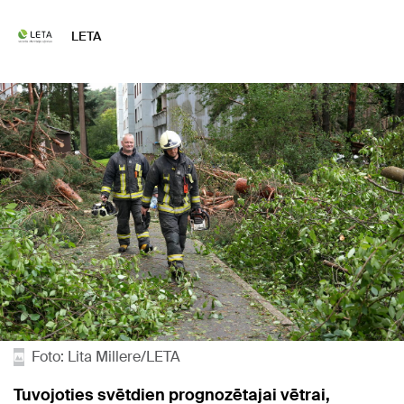
LETA
Foto: Lita Millere/LETA
Tuvojoties svētdien prognozētajai vētrai,