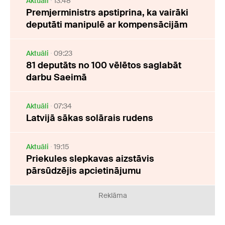
Aktuāli
13:48
Premjerministrs apstiprina, ka vairāki
deputāti manipulē ar kompensācijām
Aktuāli
09:23
81 deputāts no 100 vēlētos saglabāt
darbu Saeimā
Aktuāli
07:34
Latvijā sākas solārais rudens
Aktuāli
19:15
Priekules slepkavas aizstāvis
pārsūdzējis apcietinājumu
Reklāma