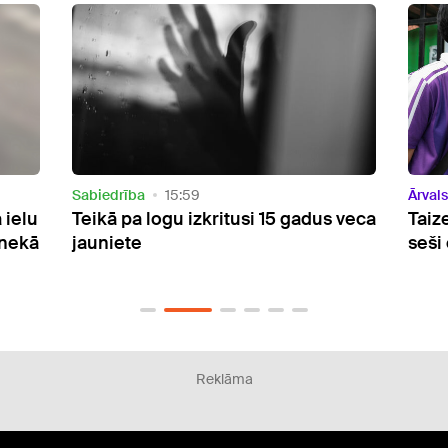
Ārvalstīs
09:23
Sabie
 veca
Taizemē apšaudē skolā nogalināti
Pēc 
seši cilvēki
un m
no a
Reklāma