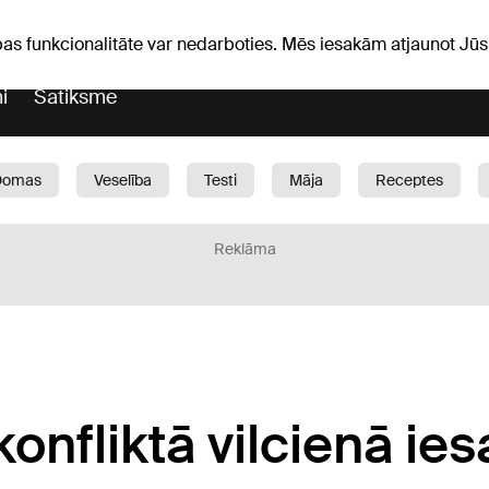
Laika ziņas
Horoskopi
avs
pas funkcionalitāte var nedarboties. Mēs iesakām atjaunot J
i
Satiksme
Domas
Veselība
Testi
Māja
Receptes
Bērni
Auto
1188 play
Sports
Bizness
Reklāma
onfliktā vilcienā ies