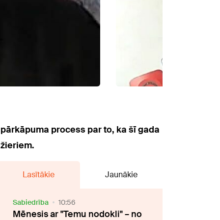
ā pārkāpuma process par to, ka šī gada
ažieriem.
Lasītākie
Jaunākie
Sabiedrība
10:56
Mēnesis ar "Temu nodokli" – no