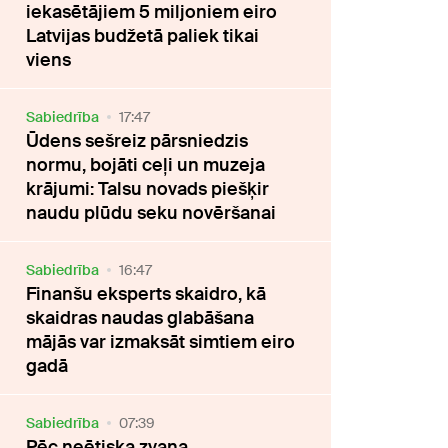
iekasētājiem 5 miljoniem eiro
Latvijas budžetā paliek tikai
viens
Sabiedrība
17:47
Ūdens sešreiz pārsniedzis
normu, bojāti ceļi un muzeja
krājumi: Talsu novads piešķir
naudu plūdu seku novēršanai
Sabiedrība
16:47
Finanšu eksperts skaidro, kā
skaidras naudas glabāšana
mājās var izmaksāt simtiem eiro
gadā
Sabiedrība
07:39
Pēc neētiska zvana