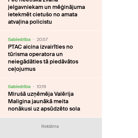
jelgavniekam un mēģinājuma
ietekmēt cietušo no amata
atvaļina policistu
Sabiedrība
20:57
PTAC aicina izvairīties no
tūrisma operatora un
neiegādāties tā piedāvātos
ceļojumus
Sabiedrība
10:19
Mirušā uzņēmēja Valērija
Maligina jaunākā meita
nonākusi uz apsūdzēto sola
Reklāma