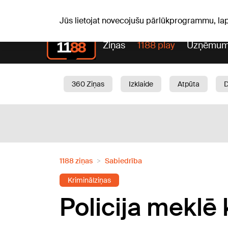
S, 08.08.2026.
+20
°C
Mudīte, Vladislava, Vladisl
Jūs lietojat novecojušu pārlūkprogrammu, la
Ziņas
1188 play
Uzņēmum
360 Ziņas
Izklaide
Atpūta
Aktuāli
Satiksme
Skaistumam
1188 ziņas
Sabiedrība
Kriminālziņas
Policija meklē k