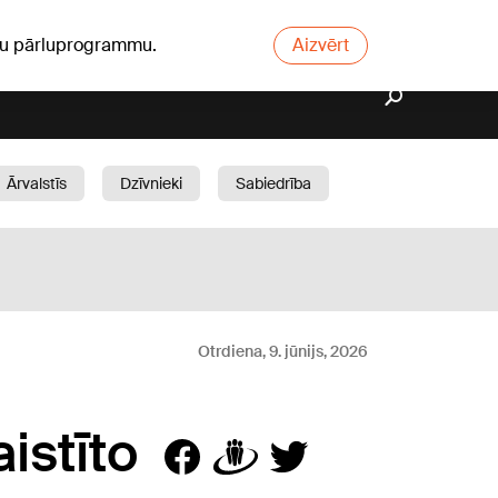
ūsu pārluprogrammu.
Aizvērt
Ārvalstīs
Dzīvnieki
Sabiedrība
Dārzs
Otrdiena, 9. jūnijs, 2026
aistīto