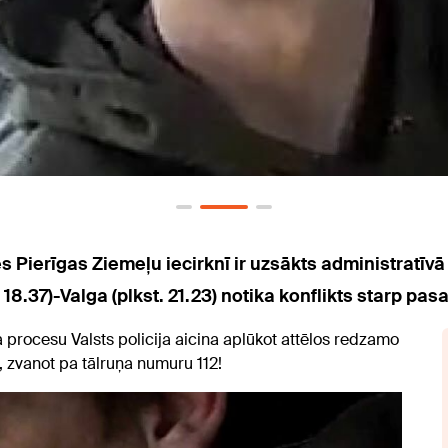
es Pierīgas Ziemeļu iecirknī ir uzsākts administratīv
. 18.37)-Valga (plkst. 21.23) notika konflikts starp pas
 procesu Valsts policija aicina aplūkot attēlos redzamo
st, zvanot pa tālruņa numuru 112!