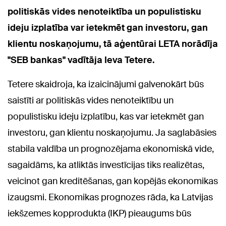
politiskās vides nenoteiktība un populistisku
ideju izplatība var ietekmēt gan investoru, gan
klientu noskaņojumu, tā aģentūrai LETA norādīja
"SEB bankas" vadītāja Ieva Tetere.
Tetere skaidroja, ka izaicinājumi galvenokārt būs
saistīti ar politiskās vides nenoteiktību un
populistisku ideju izplatību, kas var ietekmēt gan
investoru, gan klientu noskaņojumu. Ja saglabāsies
stabila valdība un prognozējama ekonomiskā vide,
sagaidāms, ka atliktās investīcijas tiks realizētas,
veicinot gan kreditēšanas, gan kopējās ekonomikas
izaugsmi. Ekonomikas prognozes rāda, ka Latvijas
iekšzemes kopprodukta (IKP) pieaugums būs