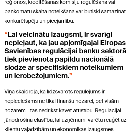
reģionos, kreditēšanas komisiju regulēšana vai
bankomātu skaita noteikšana var būtiski samazināt
konkurētspēju un pieejamību:
Lai veicinātu izaugsmi, ir svarīgi
nepieļaut, ka jau apjomīgajai Eiropas
Savienības regulācijai banku sektorā
tiek pievienota papildu nacionālā
slodze ar specifiskiem noteikumiem
un ierobežojumiem.
Viņa skaidroja, ka līdzsvarots regulējums ir
nepieciešams ne tikai finanšu nozarei, bet visām
nozarēm - tas nedrīkst kavēt attīstību. Regulācijai
jānodrošina elastība, lai uzņēmumi varētu reaģēt uz
klientu vajadzībām un ekonomikas izaugsmes