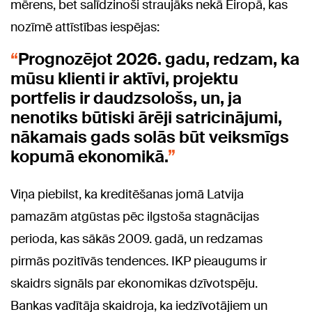
mērens, bet salīdzinoši straujāks nekā Eiropā, kas
nozīmē attīstības iespējas:
Prognozējot 2026. gadu, redzam, ka
mūsu klienti ir aktīvi, projektu
portfelis ir daudzsološs, un, ja
nenotiks būtiski ārēji satricinājumi,
nākamais gads solās būt veiksmīgs
kopumā ekonomikā.
Viņa piebilst, ka kreditēšanas jomā Latvija
pamazām atgūstas pēc ilgstoša stagnācijas
perioda, kas sākās 2009. gadā, un redzamas
pirmās pozitīvās tendences. IKP pieaugums ir
skaidrs signāls par ekonomikas dzīvotspēju.
Bankas vadītāja skaidroja, ka iedzīvotājiem un