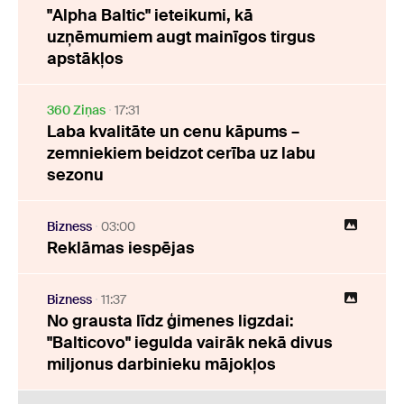
"Alpha Baltic" ieteikumi, kā
uzņēmumiem augt mainīgos tirgus
apstākļos
360 Ziņas
17:31
Laba kvalitāte un cenu kāpums –
zemniekiem beidzot cerība uz labu
sezonu
Bizness
03:00
Reklāmas iespējas
Bizness
11:37
No grausta līdz ģimenes ligzdai:
"Balticovo" iegulda vairāk nekā divus
miljonus darbinieku mājokļos