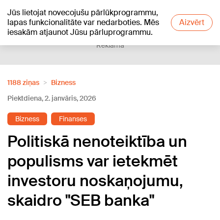
Jūs lietojat novecojušu pārlūkprogrammu,
+17
°C
lapas funkcionalitāte var nedarboties. Mēs
Aizvērt
iesakām atjaunot Jūsu pārluprogrammu.
Reklāma
1188 ziņas
Bizness
Piektdiena, 2. janvāris, 2026
Bizness
Finanses
Politiskā nenoteiktība un
populisms var ietekmēt
investoru noskaņojumu,
skaidro "SEB banka"