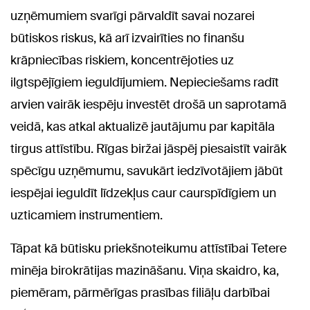
uzņēmumiem svarīgi pārvaldīt savai nozarei
būtiskos riskus, kā arī izvairīties no finanšu
krāpniecības riskiem, koncentrējoties uz
ilgtspējīgiem ieguldījumiem. Nepieciešams radīt
arvien vairāk iespēju investēt drošā un saprotamā
veidā, kas atkal aktualizē jautājumu par kapitāla
tirgus attīstību. Rīgas biržai jāspēj piesaistīt vairāk
spēcīgu uzņēmumu, savukārt iedzīvotājiem jābūt
iespējai ieguldīt līdzekļus caur caurspīdīgiem un
uzticamiem instrumentiem.
Tāpat kā būtisku priekšnoteikumu attīstībai Tetere
minēja birokrātijas mazināšanu. Viņa skaidro, ka,
piemēram, pārmērīgas prasības filiāļu darbībai