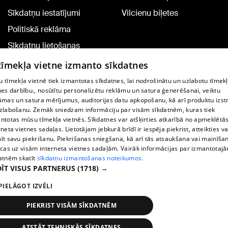
Sīkdatņu iestatījumi
Vilcienu biļetes
Politiskā reklāma
Sīkdatņu lietošanas
noteikumi
 tīmekļa vietne izmanto sīkdatnes
Komentāru pievienošana
 tīmekļa vietnē tiek izmantotas sīkdatnes, lai nodrošinātu un uzlabotu tīmek
nes darbību., nosūtītu personalizētu reklāmu un satura ģenerēšanai, veiktu
āmas un satura mērījumus, auditorijas datu apkopošanu, kā arī produktu izst
TV programma
zlabošanu. Zemāk sniedzam informāciju par visām sīkdatnēm, kuras tiek
Līguma noteikumi
ntotas mūsu tīmekļa vietnēs. Sīkdatnes var atšķirties atkarībā no apmeklētā
rneta vietnes sadaļas. Lietotājam jebkurā brīdī ir iespēja piekrist, atteikties va
360 Ziņu kontakti
īt savu piekrišanu. Piekrišanas sniegšana, kā arī tās atsaukšana vai mainīša
ecas uz visām interneta vietnes sadaļām. Vairāk informācijas par izmantotaj
Helio Media
atnēm skatīt
sīkdatņu izmantošanas noteikumos.
ĪT VISUS PARTNERUS
(1718) →
Portāla palīdzības dienests: e-pasts -
info@1188.lv
PIELĀGOT IZVĒLI
Copyright © 2004-2026 SIA HELIO MEDIA.
All rights reserved.
PIEKRIST VISĀM SĪKDATNĒM
ATSTĀT TEHNISKĀS SĪKDATNES