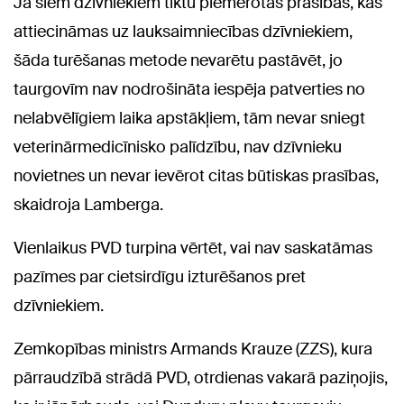
Ja šiem dzīvniekiem tiktu piemērotas prasības, kas
attiecināmas uz lauksaimniecības dzīvniekiem,
šāda turēšanas metode nevarētu pastāvēt, jo
taurgovīm nav nodrošināta iespēja patverties no
nelabvēlīgiem laika apstākļiem, tām nevar sniegt
veterinārmedicīnisko palīdzību, nav dzīvnieku
novietnes un nevar ievērot citas būtiskas prasības,
skaidroja Lamberga.
Vienlaikus PVD turpina vērtēt, vai nav saskatāmas
pazīmes par cietsirdīgu izturēšanos pret
dzīvniekiem.
Zemkopības ministrs Armands Krauze (ZZS), kura
pārraudzībā strādā PVD, otrdienas vakarā paziņojis,