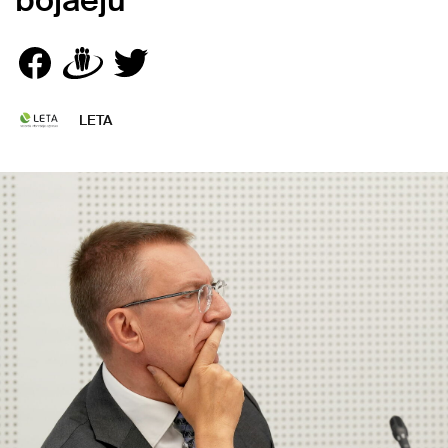
bojāeju
LETA