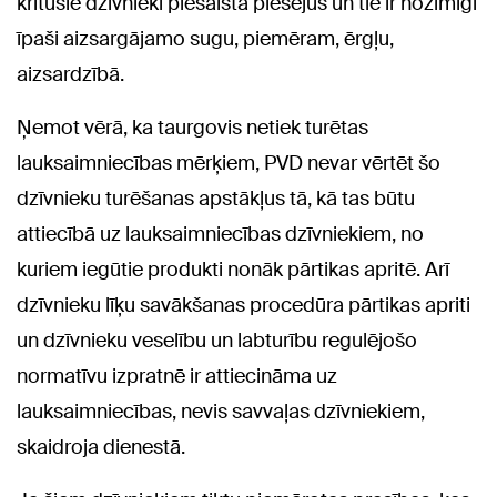
kritušie dzīvnieki piesaista plēsējus un tie ir nozīmīgi
īpaši aizsargājamo sugu, piemēram, ērgļu,
aizsardzībā.
Ņemot vērā, ka taurgovis netiek turētas
lauksaimniecības mērķiem, PVD nevar vērtēt šo
dzīvnieku turēšanas apstākļus tā, kā tas būtu
attiecībā uz lauksaimniecības dzīvniekiem, no
kuriem iegūtie produkti nonāk pārtikas apritē. Arī
dzīvnieku līķu savākšanas procedūra pārtikas apriti
un dzīvnieku veselību un labturību regulējošo
normatīvu izpratnē ir attiecināma uz
lauksaimniecības, nevis savvaļas dzīvniekiem,
skaidroja dienestā.