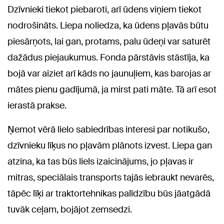
Dzīvnieki tiekot piebaroti, arī ūdens viņiem tiekot
nodrošināts. Liepa noliedza, ka ūdens pļavās būtu
piesārņots, lai gan, protams, palu ūdeņi var saturēt
dažādus piejaukumus. Fonda pārstāvis stāstīja, ka
bojā var aiziet arī kāds no jaunuļiem, kas barojas ar
mātes pienu gadījumā, ja mirst pati māte. Tā arī esot
ierastā prakse.
Ņemot vērā lielo sabiedrības interesi par notikušo,
dzīvnieku līķus no pļavām plānots izvest. Liepa gan
atzina, ka tas būs liels izaicinājums, jo pļavas ir
mitras, speciālais transports tajās iebraukt nevarēs,
tāpēc līķi ar traktortehnikas palīdzību būs jāatgādā
tuvāk ceļam, bojājot zemsedzi.