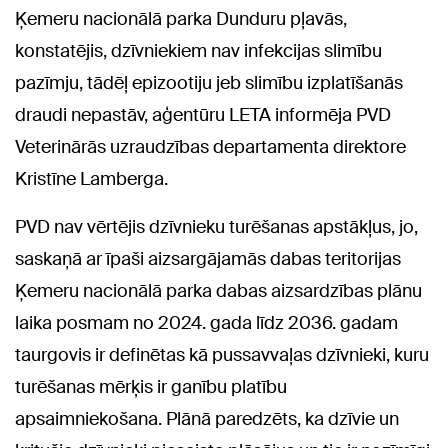
Ķemeru nacionālā parka Dunduru pļavās,
konstatējis, dzīvniekiem nav infekcijas slimību
pazīmju, tādēļ epizootiju jeb slimību izplatīšanās
draudi nepastāv, aģentūru LETA informēja PVD
Veterinārās uzraudzības departamenta direktore
Kristīne Lamberga.
PVD nav vērtējis dzīvnieku turēšanas apstākļus, jo,
saskaņā ar īpaši aizsargājamās dabas teritorijas
Ķemeru nacionālā parka dabas aizsardzības plānu
laika posmam no 2024. gada līdz 2036. gadam
taurgovis ir definētas kā pussavvaļas dzīvnieki, kuru
turēšanas mērķis ir ganību platību
apsaimniekošana. Plānā paredzēts, ka dzīvie un