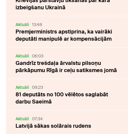
Krievijas pārstāvju tikšanās par kara
izbeigšanu Ukrainā
Aktuāli
13:48
Premjerministrs apstiprina, ka vairāki
deputāti manipulē ar kompensācijām
Aktuāli
06:03
Gandrīz trešdaļa ārvalstu pilsoņu
pārkāpumu Rīgā ir ceļu satiksmes jomā
Aktuāli
09:23
81 deputāts no 100 vēlētos saglabāt
darbu Saeimā
Aktuāli
07:34
Latvijā sākas solārais rudens