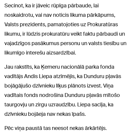
Secinot, ka ir jāveic rūpīga pārbaude, lai
noskaidrotu, vai nav noticis likuma pārkāpums,
Valsts prezidents, pamatojoties uz Prokuratūras
likumu, ir lūdzis prokuratūru veikt faktu pārbaudi un
vajadzīgos pasākumus personu un valsts tiesību un
likumīgo interešu aizsardzībai.
Jau rakstīts, ka Ķemeru nacionālā parka fonda
vadītājs Andis Liepa atzīmējis, ka Dunduru pļavās
bojāgājušo dzīvnieku līķus plānots izvest. Viņa
vadītais fonds nodrošina Dunduru pļavās mītošo
taurgovju un zirgu uzraudzību. Liepa sacīja, ka
dzīvnieku bojāeja nav nekas īpašs.
Pēc viņa paustā tas neesot nekas ārkārtējs.