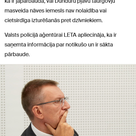
ka ir jāpārbauda, vai Dunduru pļavu taurgovju
masveida nāves iemesls nav nolaidība vai
cietsirdīga izturēšanās pret dzīvniekiem.
Valsts policijā aģentūrai LETA apliecināja, ka ir
saņemta informācija par notikušo un ir sākta
pārbaude.