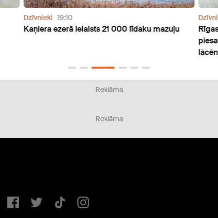
Dzīvnieki
19:10
Dzīvni
Kaņiera ezerā ielaists 21 000 līdaku mazuļu
Rīgas
piesa
lācē
Reklāma
Reklāma