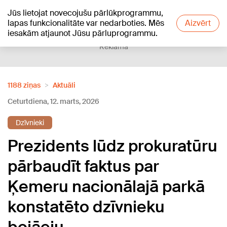
Jūs lietojat novecojušu pārlūkprogrammu,
+24
°C
lapas funkcionalitāte var nedarboties. Mēs
Aizvērt
iesakām atjaunot Jūsu pārluprogrammu.
Reklāma
1188 ziņas
Aktuāli
Ceturtdiena, 12. marts, 2026
Dzīvnieki
Prezidents lūdz prokuratūru
pārbaudīt faktus par
Ķemeru nacionālajā parkā
konstatēto dzīvnieku