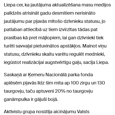
Liepa cer, ka jautājuma aktualizēšana masu medijos
palīdzēs atrisināt gadu desmitiem nerisināto
jautājumu par pļavās mītošo dzīvnieku statusu, jo
patlaban attiecībā uz tiem izvirzītas tādas pat
prasības kā pret mājlopiem, lai gan dzīvnieki tiek
turēti savvaļai pietuvinātos apstākļos. Mainot viņu
statusu, dzīvnieku skaitu varētu regulēt mednieki,
iegūstot realizācijai augstvērtīgu gaļu, sacīja Liepa.
Saskaņā ar Ķemeru Nacionālā parka fonda
aplēsēm pļavās līdz šim mita ap 100 zirgu un 130
taurgovju, taču aptuveni 20% no taurgovju
ganāmpulka ir gājuši bojā.
Aktīvistu grupa nosūtīja aicinājumu Valsts