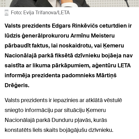
Foto: Evija Trifanova/LETA
Valsts prezidents Edgars Rinkēvičs ceturtdien ir
lūdzis ģenerālprokuroru Armīnu Meisteru
pārbaudīt faktus, lai noskaidrotu, vai Ķemeru
Nacionālajā parkā fiksētā dzīvnieku bojāeja nav
saistīta ar likuma pārkāpumiem, aģentūru LETA
informēja prezidenta padomnieks Mārtiņš
Drēģeris.
Valsts prezidents ir iepazinies ar atklātā vēstulē
sniegto informāciju par situāciju Ķemeru
Nacionālajā parkā Dunduru pļavās, kurās
konstatēts liels skaits bojāgājušu dzīvnieku.