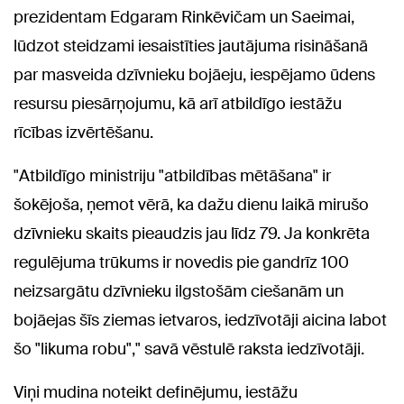
prezidentam Edgaram Rinkēvičam un Saeimai,
lūdzot steidzami iesaistīties jautājuma risināšanā
par masveida dzīvnieku bojāeju, iespējamo ūdens
resursu piesārņojumu, kā arī atbildīgo iestāžu
rīcības izvērtēšanu.
"Atbildīgo ministriju "atbildības mētāšana" ir
šokējoša, ņemot vērā, ka dažu dienu laikā mirušo
dzīvnieku skaits pieaudzis jau līdz 79. Ja konkrēta
regulējuma trūkums ir novedis pie gandrīz 100
neizsargātu dzīvnieku ilgstošām ciešanām un
bojāejas šīs ziemas ietvaros, iedzīvotāji aicina labot
šo "likuma robu"," savā vēstulē raksta iedzīvotāji.
Viņi mudina noteikt definējumu, iestāžu