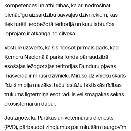
kompetences un atbildības, kā arī nodrošināt
pienācīgu aizsardzību savvaļas dzīvniekiem, kas
tiek turēti ierobežotā teritorijā un kuru labturība
joprojām ir atkarīga no cilvēka.
Vēstulē uzsvērts, ka šis neesot pirmais gads, kad
Ķemeru Nacionālā parka fonda pārraudzībā
esošajās iežogotajās teritorijās Dunduru pļavās
masveidā ir miruši dzīvnieki. Mirušo dzīvnieku skaits
līdz šim bija mazāks, taču iestāžu faktiskās rīcības
trūkums ilgtermiņā esot radījis vēl smagākas sekas
ekosistēmai un dabai.
Jau ziņots, ka Pārtikas un veterinārais dienests
(PVD), pārbaudot ziņojumus par mirušām taurgovīm