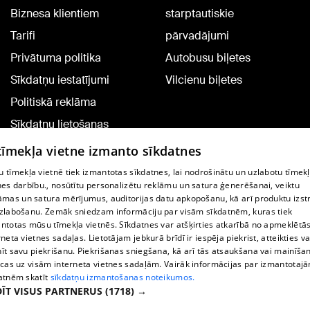
Biznesa klientiem
starptautiskie
Tarifi
pārvadājumi
Privātuma politika
Autobusu biļetes
Sīkdatņu iestatījumi
Vilcienu biļetes
Politiskā reklāma
Sīkdatņu lietošanas
noteikumi
 tīmekļa vietne izmanto sīkdatnes
Komentāru pievienošana
 tīmekļa vietnē tiek izmantotas sīkdatnes, lai nodrošinātu un uzlabotu tīmek
nes darbību., nosūtītu personalizētu reklāmu un satura ģenerēšanai, veiktu
āmas un satura mērījumus, auditorijas datu apkopošanu, kā arī produktu izst
TV programma
zlabošanu. Zemāk sniedzam informāciju par visām sīkdatnēm, kuras tiek
Līguma noteikumi
ntotas mūsu tīmekļa vietnēs. Sīkdatnes var atšķirties atkarībā no apmeklētā
rneta vietnes sadaļas. Lietotājam jebkurā brīdī ir iespēja piekrist, atteikties va
360 Ziņu kontakti
īt savu piekrišanu. Piekrišanas sniegšana, kā arī tās atsaukšana vai mainīša
ecas uz visām interneta vietnes sadaļām. Vairāk informācijas par izmantotaj
Helio Media
atnēm skatīt
sīkdatņu izmantošanas noteikumos.
ĪT VISUS PARTNERUS
(1718) →
Portāla palīdzības dienests: e-pasts -
info@1188.lv