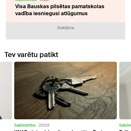
Visa Bauskas pilsētas pamatskolas
vadība iesniegusi atlūgumus
Reklāma
Tev varētu patikt
Sabiedrība
21:15
Aktuāl