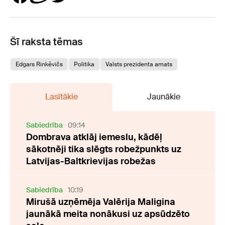
Šī raksta tēmas
Edgars Rinkēvičs
Politika
Valsts prezidenta amats
Lasītākie
Jaunākie
Sabiedrība
09:14
Dombrava atklāj iemeslu, kādēļ
sākotnēji tika slēgts robežpunkts uz
Latvijas-Baltkrievijas robežas
Sabiedrība
10:19
Mirušā uzņēmēja Valērija Maligina
jaunākā meita nonākusi uz apsūdzēto