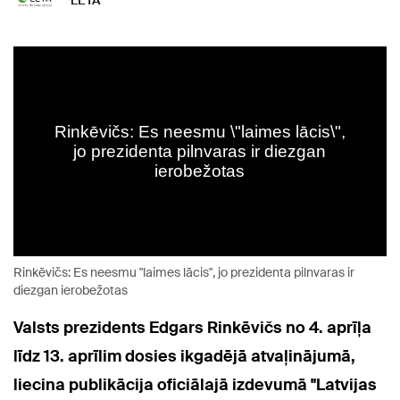
LETA
Rinkēvičs: Es neesmu "laimes lācis", jo prezidenta pilnvaras ir
diezgan ierobežotas
Valsts prezidents Edgars Rinkēvičs no 4. aprīļa
līdz 13. aprīlim dosies ikgadējā atvaļinājumā,
liecina publikācija oficiālajā izdevumā "Latvijas