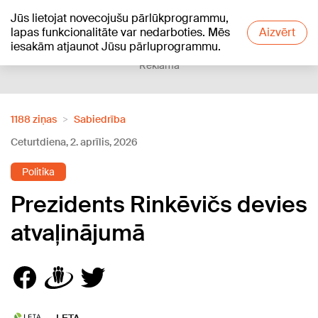
Jūs lietojat novecojušu pārlūkprogrammu,
+21
°C
lapas funkcionalitāte var nedarboties. Mēs
Aizvērt
iesakām atjaunot Jūsu pārluprogrammu.
Reklāma
1188 ziņas
Sabiedrība
Ceturtdiena, 2. aprīlis, 2026
Politika
Prezidents Rinkēvičs devies
atvaļinājumā