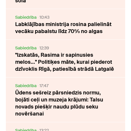
sola
Sabiedrība
10:43
Labklājības ministrija rosina palielināt
vecāku pabalstu līdz 70% no algas
Sabiedrība
12:39
"Izskatās, Rasima ir sapinusies
melos..." Politiķes māte, kurai piederot
dzīvoklis Rīgā, patiesībā strādā Latgalē
Sabiedrība
17:47
Ūdens sešreiz pārsniedzis normu,
bojāti ceļi un muzeja krājumi: Talsu
novads piešķir naudu plūdu seku
novēršanai
Sabiedrība
13:22