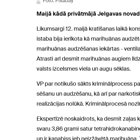
Foto: Pixabay
Maijā kādā privātmājā Jelgavas novadā
Likumsargi 12. maijā kratīšanas laikā ko
istaba bija ierīkota kā marihuānas audzē
marihuānas audzēšanas iekārtas - ventila
Atrasti arī desmit marihuānas augiem līd
valsts izcelsmes viela un augu sēklas.
VP par notikušo sākts kriminālprocess pa
sēšanu un audzēšanu, kā arī par narkotis
realizācijas nolūkā. Kriminālprocesā noz
Ekspertīzē noskaidrots, ka desmit zaļas 
svaru 3,86 grami satur tetrahidrokanabi
un ir kanabiss jeb neizžāvētā marihuāna. 