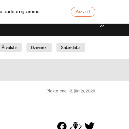
ūsu pārluprogrammu.
Aizvērt
Ārvalstīs
Dzīvnieki
Sabiedrība
Dārzs
Piektdiena, 12. jūnijs, 2026