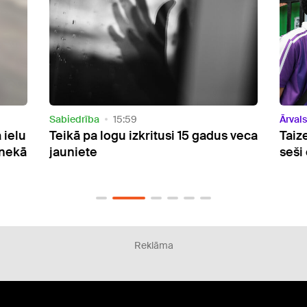
Ārvalstīs
09:23
Sabie
 veca
Taizemē apšaudē skolā nogalināti
Pēc 
seši cilvēki
un m
no a
Reklāma