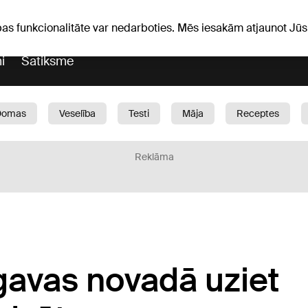
Laika ziņas
Horoskopi
avs
pas funkcionalitāte var nedarboties. Mēs iesakām atjaunot J
i
Satiksme
Domas
Veselība
Testi
Māja
Receptes
Bērni
Auto
1188 play
Sports
Bizness
Reklāma
gavas novadā uziet