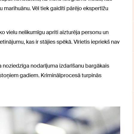
 marihuānu. Vēl tiek gaidīti pārējo ekspertīžu
vielu nelikumīgu apriti aizturēja personu un
tinājumu, kas ir stājies spēkā. Vīrietis iepriekš nav
a noziedzīga nodarījuma izdarīšanu bargākais
 astoņiem gadiem. Kriminālprocesā turpinās