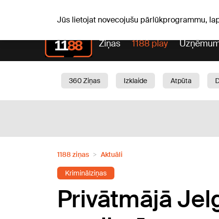
S, 08.08.2026.
+18
°C
Mudīte, Vladislava, Vladisl
Jūs lietojat novecojušu pārlūkprogrammu, la
Ziņas
1188 play
Uzņēmum
360 Ziņas
Izklaide
Atpūta
Aktuāli
Satiksme
Skaistumam
1188 ziņas
Aktuāli
Kriminālziņas
Privātmājā Jel