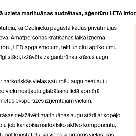
 uzieta marihuānas audzētava, aģentūru LETA informē
nstatēja, ka Ozolnieku pagastā kādas privātmājas
tava. Amatpersonas kratīšanas laikā izņēma
toru, LED apgaismojum, telti un citu aprīkojumu.
zīgi stādi, izžāvēta zaļganbrūnas krāsas augu
r narkotiskās vielas saturošu augu neatļautu
ko vielu neatļautu glabāšanu lielā apmērā
īmētas ekspertīzes izņemtajām vielām.
krāsas neizžāvēti marihuānas augu stādi ar kopējo
nolu jeb kanabisa narkotisko aktīvo komponentu,
Tāpat konstatēts, ka viens kilograms vielas, kas