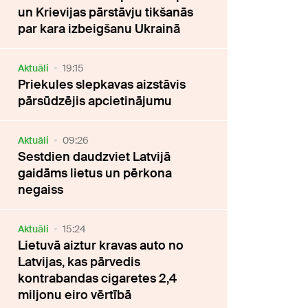
un Krievijas pārstāvju tikšanās
par kara izbeigšanu Ukrainā
Aktuāli
19:15
Priekules slepkavas aizstāvis
pārsūdzējis apcietinājumu
Aktuāli
09:26
Sestdien daudzviet Latvijā
gaidāms lietus un pērkona
negaiss
Aktuāli
15:24
Lietuvā aiztur kravas auto no
Latvijas, kas pārvedis
kontrabandas cigaretes 2,4
miljonu eiro vērtībā