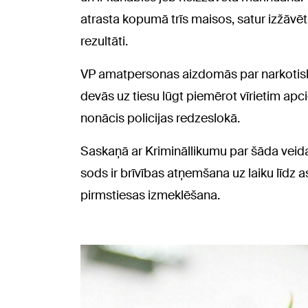
atrasta kopumā trīs maisos, satur izžāvētu
rezultāti.
VP amatpersonas aizdomās par narkotisko 
devās uz tiesu lūgt piemērot vīrietim apcie
nonācis policijas redzeslokā.
Saskaņā ar Krimināllikumu par šāda veid
sods ir brīvības atņemšana uz laiku līdz
pirmstiesas izmeklēšana.