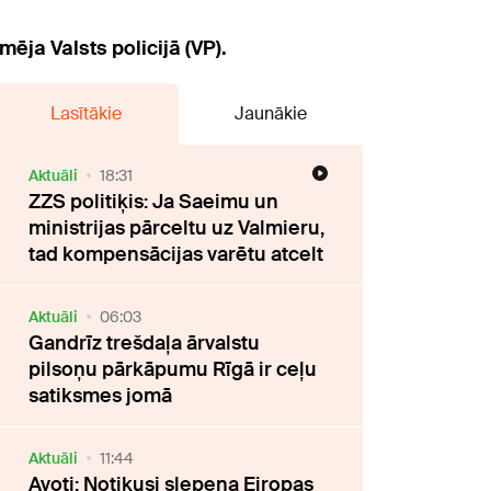
ja Valsts policijā (VP).
Lasītākie
Jaunākie
Aktuāli
18:31
ZZS politiķis: Ja Saeimu un
ministrijas pārceltu uz Valmieru,
tad kompensācijas varētu atcelt
Aktuāli
06:03
Gandrīz trešdaļa ārvalstu
pilsoņu pārkāpumu Rīgā ir ceļu
satiksmes jomā
Aktuāli
11:44
Avoti: Notikusi slepena Eiropas