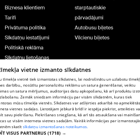
Biznesa klientiem
starptautiskie
Tarifi
pārvadājumi
Privātuma politika
Autobusu biļetes
Sīkdatņu iestatījumi
Vilcienu biļetes
Politiskā reklāma
Sīkdatņu lietošanas
noteikumi
 tīmekļa vietne izmanto sīkdatnes
Komentāru pievienošana
 tīmekļa vietnē tiek izmantotas sīkdatnes, lai nodrošinātu un uzlabotu tīmek
nes darbību., nosūtītu personalizētu reklāmu un satura ģenerēšanai, veiktu
āmas un satura mērījumus, auditorijas datu apkopošanu, kā arī produktu izst
TV programma
zlabošanu. Zemāk sniedzam informāciju par visām sīkdatnēm, kuras tiek
Līguma noteikumi
ntotas mūsu tīmekļa vietnēs. Sīkdatnes var atšķirties atkarībā no apmeklētā
rneta vietnes sadaļas. Lietotājam jebkurā brīdī ir iespēja piekrist, atteikties va
360 Ziņu kontakti
īt savu piekrišanu. Piekrišanas sniegšana, kā arī tās atsaukšana vai mainīša
ecas uz visām interneta vietnes sadaļām. Vairāk informācijas par izmantotaj
Helio Media
atnēm skatīt
sīkdatņu izmantošanas noteikumos.
ĪT VISUS PARTNERUS
(1718) →
Portāla palīdzības dienests: e-pasts -
info@1188.lv