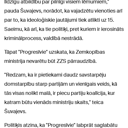
līdzīgu atbildību par pilnīgi visiem lēmumiem,"
pauda Šuvajevs, norādot, ka vajadzētu vienoties arī
par to, ka ideoloģiskie jautājumi tiek atlikti uz 15.
Saeimu, kā arī, ka tie politiķi, pret kuriem ir ierosināts
kriminālprocess, valdībā nestrādā.
Tāpat "Progresīvie" uzskata, ka Zemkopības
ministrija nevarētu būt ZZS pārraudzībā.
"Redzam, ka ir pietiekami daudz savstarpēju
domstarpību starp partijām un vienīgais veids, kā
tās visas nolikt malā, ir piecu partiju koalīcija, kur
katram būtu vienāds ministriju skaits," teica
Šuvajevs.
Politiķis atzina, ka "Progresīvie" labprāt saglabātu