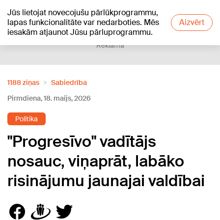
Jūs lietojat novecojušu pārlūkprogrammu,
+24
°C
lapas funkcionalitāte var nedarboties. Mēs
Aizvērt
iesakām atjaunot Jūsu pārluprogrammu.
Reklāma
1188 ziņas
Sabiedrība
Pirmdiena, 18. maijs, 2026
Politika
"Progresīvo" vadītājs
nosauc, viņaprāt, labāko
risinājumu jaunajai valdībai