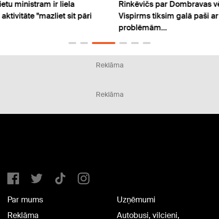
Rinkēvičs par Dombravas vēstuli Spānijai:
Premj
Vispirms tiksim galā paši ar savām
mani
problēmām...
Reklāma
Reklāma
Par mums
Uzņēmumi
Reklāma
Autobusi, vilcieni,