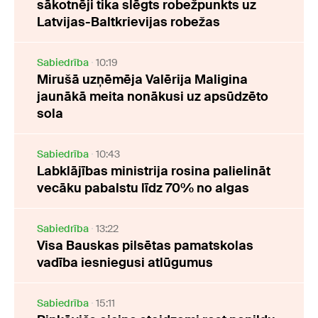
sākotnēji tika slēgts robežpunkts uz
Latvijas-Baltkrievijas robežas
Sabiedrība
10:19
Mirušā uzņēmēja Valērija Maligina
jaunākā meita nonākusi uz apsūdzēto
sola
Sabiedrība
10:43
Labklājības ministrija rosina palielināt
vecāku pabalstu līdz 70% no algas
Sabiedrība
13:22
Visa Bauskas pilsētas pamatskolas
vadība iesniegusi atlūgumus
Sabiedrība
15:11