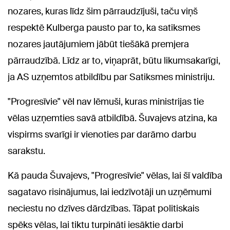
nozares, kuras līdz šim pārraudzījuši, taču viņš
respektē Kulberga pausto par to, ka satiksmes
nozares jautājumiem jābūt tiešākā premjera
pārraudzībā. Līdz ar to, viņaprāt, būtu likumsakarīgi,
ja AS uzņemtos atbildību par Satiksmes ministriju.
"Progresīvie" vēl nav lēmuši, kuras ministrijas tie
vēlas uzņemties savā atbildībā. Šuvajevs atzina, ka
vispirms svarīgi ir vienoties par darāmo darbu
sarakstu.
Kā pauda Šuvajevs, "Progresīvie" vēlas, lai šī valdība
sagatavo risinājumus, lai iedzīvotāji un uzņēmumi
neciestu no dzīves dārdzības. Tāpat politiskais
spēks vēlas, lai tiktu turpināti iesāktie darbi