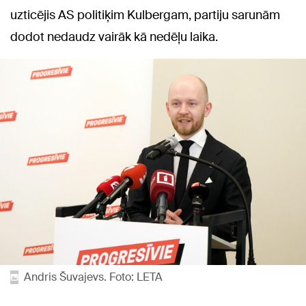
uzticējis AS politiķim Kulbergam, partiju sarunām
dodot nedaudz vairāk kā nedēļu laika.
Andris Šuvajevs. Foto: LETA