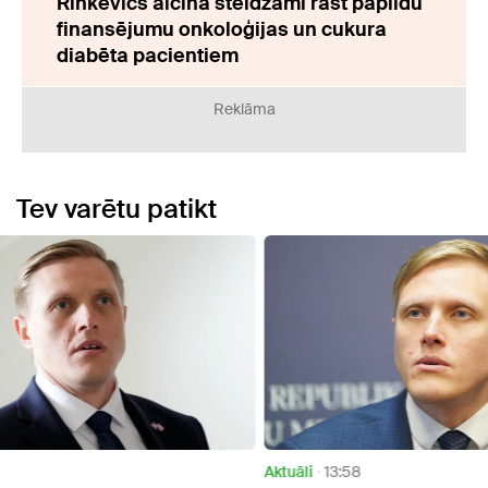
Rinkēvičs aicina steidzami rast papildu
finansējumu onkoloģijas un cukura
diabēta pacientiem
Reklāma
Tev varētu patikt
Aktuāli
13:58
Aktuāl