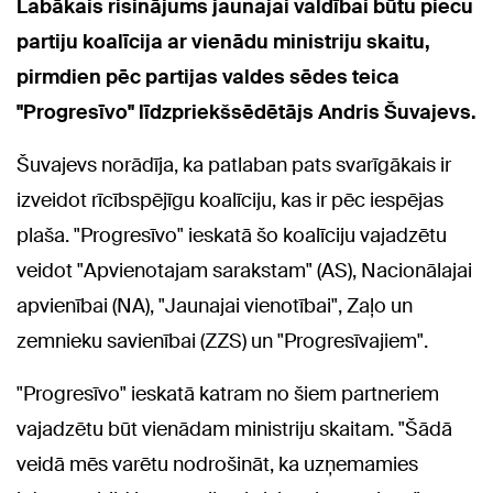
Labākais risinājums jaunajai valdībai būtu piecu
partiju koalīcija ar vienādu ministriju skaitu,
pirmdien pēc partijas valdes sēdes teica
"Progresīvo" līdzpriekšsēdētājs Andris Šuvajevs.
Šuvajevs norādīja, ka patlaban pats svarīgākais ir
izveidot rīcībspējīgu koalīciju, kas ir pēc iespējas
plaša. "Progresīvo" ieskatā šo koalīciju vajadzētu
veidot "Apvienotajam sarakstam" (AS), Nacionālajai
apvienībai (NA), "Jaunajai vienotībai", Zaļo un
zemnieku savienībai (ZZS) un "Progresīvajiem".
"Progresīvo" ieskatā katram no šiem partneriem
vajadzētu būt vienādam ministriju skaitam. "Šādā
veidā mēs varētu nodrošināt, ka uzņemamies