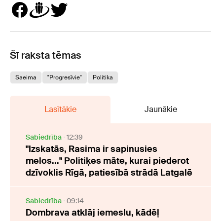
Šī raksta tēmas
Saeima
"Progresīvie"
Politika
Lasītākie
Jaunākie
Sabiedrība
12:39
"Izskatās, Rasima ir sapinusies
melos..." Politiķes māte, kurai piederot
dzīvoklis Rīgā, patiesībā strādā Latgalē
Sabiedrība
09:14
Dombrava atklāj iemeslu, kādēļ